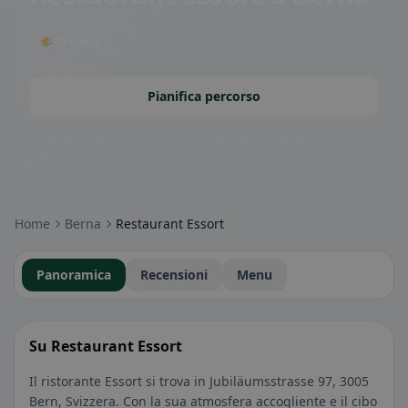
🌤 Terrazza
Pianifica percorso
Badge della community: senza glutine, vegano, halal e altro – subito
visibili.
Home
Berna
Restaurant Essort
Panoramica
Recensioni
Menu
Su Restaurant Essort
Il ristorante Essort si trova in Jubiläumsstrasse 97, 3005
Bern, Svizzera. Con la sua atmosfera accogliente e il cibo