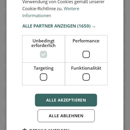
Grossaffoltern
Kallnach
Verwendung von Cookies gemäß unserer
Cookie-Richtlinie zu.
Weitere
Informationen
Kappelen
Lyss
ALLE PARTNER ANZEIGEN
(1650) →
Meikirch
Radelfingen
Unbedingt
Performance
erforderlich
Rapperswil (BE)
Schüpfen
Targeting
Funktionalität
Seedorf (BE)
Aarwangen
Auswil
Bannwil
ALLE AKZEPTIEREN
Bleienbach
Busswil bei Melchnau
ALLE ABLEHNEN