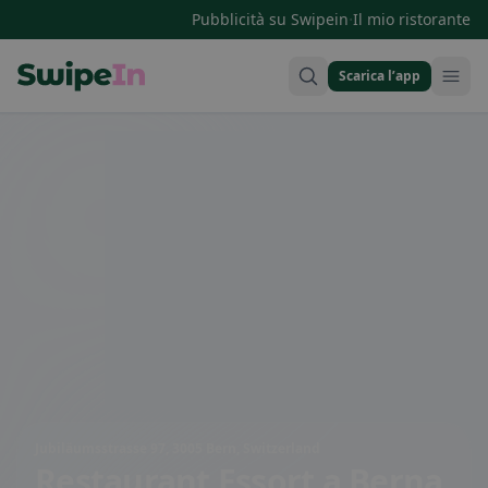
·
Pubblicità su Swipein
Il mio ristorante
Scarica l’app
Swipein Homepage
Jubiläumsstrasse 97, 3005 Bern, Switzerland
Restaurant Essort
a Berna