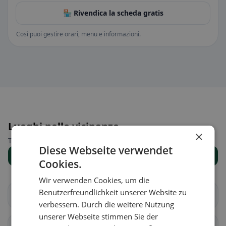
🏪 Rivendica la scheda gratis
Così puoi gestire orari, menu e informazioni.
Luoghi nelle vicinanze
×
Trova il luogo giusto per la tua ricerca di ristoranti.
Diese Webseite verwendet
Mostra tutti i luoghi
Cookies.
Wir verwenden Cookies, um die
Benutzerfreundlichkeit unserer Website zu
Aarberg
Bargen (BE)
verbessern. Durch die weitere Nutzung
unserer Webseite stimmen Sie der