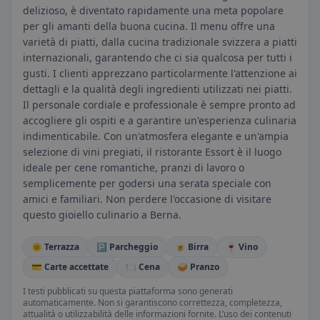
delizioso, è diventato rapidamente una meta popolare
per gli amanti della buona cucina. Il menu offre una
varietà di piatti, dalla cucina tradizionale svizzera a piatti
internazionali, garantendo che ci sia qualcosa per tutti i
gusti. I clienti apprezzano particolarmente l'attenzione ai
dettagli e la qualità degli ingredienti utilizzati nei piatti.
Il personale cordiale e professionale è sempre pronto ad
accogliere gli ospiti e a garantire un'esperienza culinaria
indimenticabile. Con un'atmosfera elegante e un'ampia
selezione di vini pregiati, il ristorante Essort è il luogo
ideale per cene romantiche, pranzi di lavoro o
semplicemente per godersi una serata speciale con
amici e familiari. Non perdere l'occasione di visitare
questo gioiello culinario a Berna.
🌞 Terrazza
🅿️ Parcheggio
🍺 Birra
🍷 Vino
💳 Carte accettate
🍽️ Cena
🥪 Pranzo
I testi pubblicati su questa piattaforma sono generati
automaticamente. Non si garantiscono correttezza, completezza,
attualità o utilizzabilità delle informazioni fornite. L’uso dei contenuti