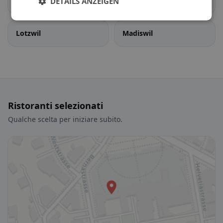
DETAILS ANZEIGEN
Gondiswil
Langenthal
Lotzwil
Madiswil
Ristoranti selezionati
Qualche scelta per iniziare subito.