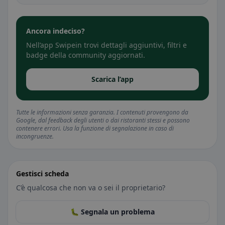
Ancora indeciso?
Nell’app Swipein trovi dettagli aggiuntivi, filtri e
badge della community aggiornati.
Scarica l’app
Tutte le informazioni senza garanzia. I contenuti provengono da
Google, dal feedback degli utenti o dai ristoranti stessi e possono
contenere errori. Usa la funzione di segnalazione in caso di
incongruenze.
Gestisci scheda
C’è qualcosa che non va o sei il proprietario?
🐛 Segnala un problema