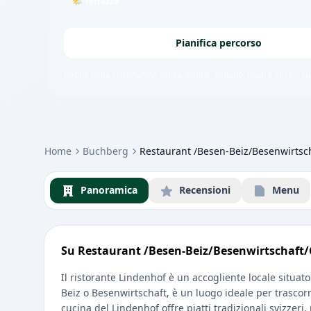
🌤 Terrazza
Pianifica percorso
Badge della community: senza glutine, vegano, halal e altro – subi
Home
Buchberg
Restaurant /Besen-Beiz/Besenwirtsch
Panoramica
Recensioni
Menu
Su Restaurant /Besen-Beiz/Besenwirtschaft/
Il ristorante Lindenhof è un accogliente locale situa
Beiz o Besenwirtschaft, è un luogo ideale per trascorr
cucina del Lindenhof offre piatti tradizionali svizzeri,