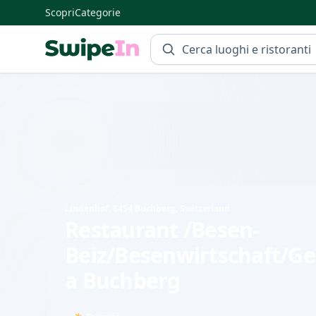
Scopri
Categorie
Swipein Homepage
Lindenhof, 8454 Buchberg, Switzerland
Restaurant /Besen-
Beiz/Besenwirtschaft/Ge
a Buchberg