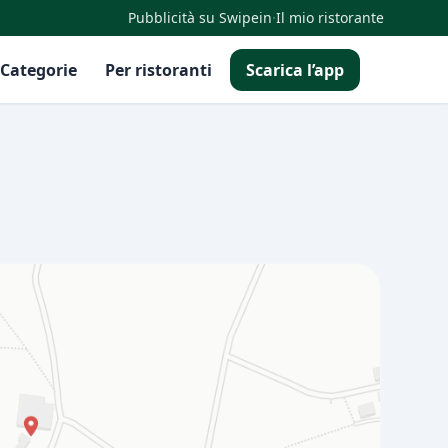
·
Pubblicità su Swipein
Il mio ristorante
Categorie
Per ristoranti
Scarica l’app
iel