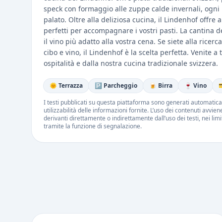
speck con formaggio alle zuppe calde invernali, ogni p
palato. Oltre alla deliziosa cucina, il Lindenhof offre 
perfetti per accompagnare i vostri pasti. La cantina de
il vino più adatto alla vostra cena. Se siete alla rice
cibo e vino, il Lindenhof è la scelta perfetta. Venite a
ospitalità e dalla nostra cucina tradizionale svizzera.
🌞 Terrazza
🅿️ Parcheggio
🍺 Birra
🍷 Vino

I testi pubblicati su questa piattaforma sono generati automatic
utilizzabilità delle informazioni fornite. L’uso dei contenuti avvie
derivanti direttamente o indirettamente dall’uso dei testi, nei lim
tramite la funzione di segnalazione.