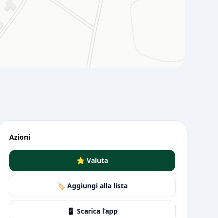
Azioni
⭐ Valuta
🏷️ Aggiungi alla lista
📱 Scarica l’app