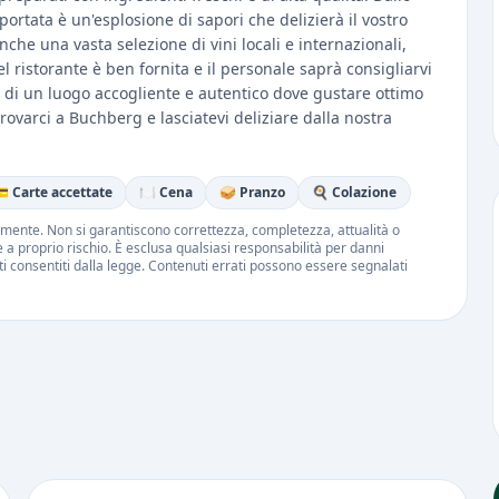
ortata è un'esplosione di sapori che delizierà il vostro
anche una vasta selezione di vini locali e internazionali,
l ristorante è ben fornita e il personale saprà consigliarvi
rca di un luogo accogliente e autentico dove gustare ottimo
 trovarci a Buchberg e lasciatevi deliziare dalla nostra
 Carte accettate
🍽️ Cena
🥪 Pranzo
🍳 Colazione
amente. Non si garantiscono correttezza, completezza, attualità o
ne a proprio rischio. È esclusa qualsiasi responsabilità per danni
iti consentiti dalla legge. Contenuti errati possono essere segnalati