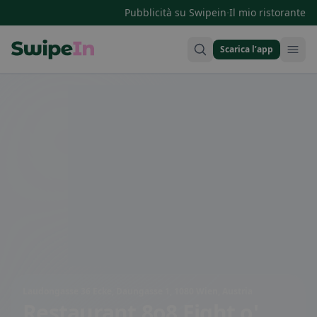
·
Pubblicità su Swipein
Il mio ristorante
Scarica l’app
Swipein Homepage
Laudongasse 36 Ecke, Daungasse 1, 1080 Wien, Austria
Restaurant 8o8 Eight o'