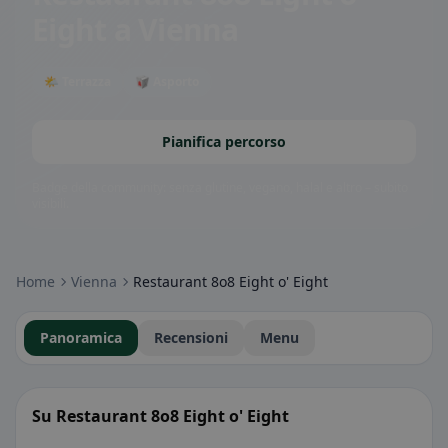
Eight
a Vienna
🌤 Terrazza
🥡 Asporto
Pianifica percorso
Badge della community: senza glutine, vegano, halal e altro – subito
visibili.
Home
Vienna
Restaurant 8o8 Eight o' Eight
Panoramica
Recensioni
Menu
Su Restaurant 8o8 Eight o' Eight