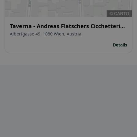
Taverna - Andreas Flatschers Cicchetteria
& Italian Grill
Albertgasse 49, 1080 Wien, Austria
Details