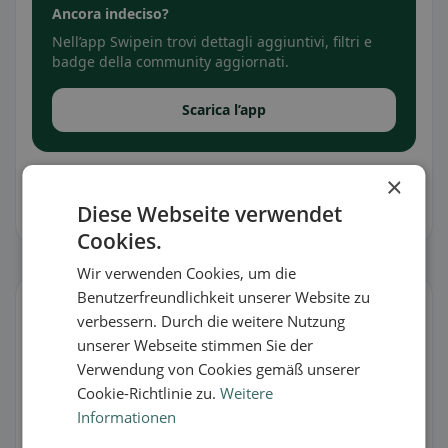
Ancora indeciso?
Nell’app Swipein trovi dettagli aggiuntivi, filtri e
badge della community aggiornati.
Scarica l’app
Tutte le informazioni senza garanzia. I contenuti provengono da
×
Google, dal feedback degli utenti o dai ristoranti stessi e possono
contenere errori. Usa la funzione di segnalazione in caso di
Diese Webseite verwendet
incongruenze.
Cookies.
Wir verwenden Cookies, um die
Benutzerfreundlichkeit unserer Website zu
Gestisci scheda
verbessern. Durch die weitere Nutzung
C’è qualcosa che non va o sei il proprietario?
unserer Webseite stimmen Sie der
Verwendung von Cookies gemäß unserer
🐛 Segnala un problema
Cookie-Richtlinie zu.
Weitere
Informationen
🏪 Rivendica la scheda gratis