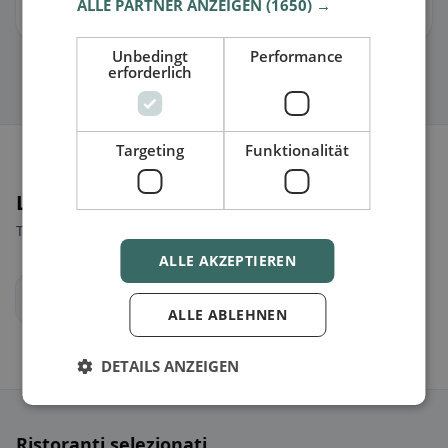
ALLE PARTNER ANZEIGEN
(1650) →
Così puoi gestire orari, menu e informazioni.
Unbedingt
Performance
erforderlich
Targeting
Funktionalität
Luoghi nelle vicinanze
Trova il luogo giusto per la tua ricerca di ristoranti.
ALLE AKZEPTIEREN
Vienna
ALLE ABLEHNEN
DETAILS ANZEIGEN
Ristoranti selezionati