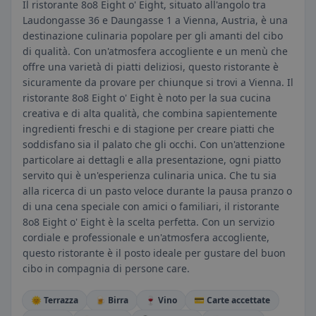
Il ristorante 8o8 Eight o' Eight, situato all'angolo tra
Laudongasse 36 e Daungasse 1 a Vienna, Austria, è una
destinazione culinaria popolare per gli amanti del cibo
di qualità. Con un'atmosfera accogliente e un menù che
offre una varietà di piatti deliziosi, questo ristorante è
sicuramente da provare per chiunque si trovi a Vienna. Il
ristorante 8o8 Eight o' Eight è noto per la sua cucina
creativa e di alta qualità, che combina sapientemente
ingredienti freschi e di stagione per creare piatti che
soddisfano sia il palato che gli occhi. Con un'attenzione
particolare ai dettagli e alla presentazione, ogni piatto
servito qui è un'esperienza culinaria unica. Che tu sia
alla ricerca di un pasto veloce durante la pausa pranzo o
di una cena speciale con amici o familiari, il ristorante
8o8 Eight o' Eight è la scelta perfetta. Con un servizio
cordiale e professionale e un'atmosfera accogliente,
questo ristorante è il posto ideale per gustare del buon
cibo in compagnia di persone care.
🌞 Terrazza
🍺 Birra
🍷 Vino
💳 Carte accettate