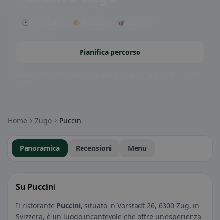
🕒 Aperto ora
🌤 Terrazza
🥡 Asporto
Pianifica percorso
Badge della community: senza glutine, vegano, halal e altro – subito
visibili.
Home
Zugo
Puccini
Panoramica
Recensioni
Menu
Su Puccini
Il ristorante
Puccini
, situato in Vorstadt 26, 6300 Zug, in
Svizzera, è un luogo incantevole che offre un'esperienza