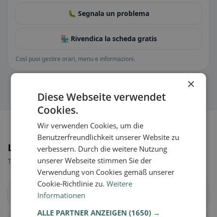
🐛 Segnala un problema
🏪 Rivendica la scheda gratis
Così puoi gestire orari, menu e informazioni.
×
Diese Webseite verwendet
Cookies.
Wir verwenden Cookies, um die
Benutzerfreundlichkeit unserer Website zu
Luoghi nelle vicinanze
verbessern. Durch die weitere Nutzung
unserer Webseite stimmen Sie der
Trova il luogo giusto per la tua ricerca di ristoranti.
Verwendung von Cookies gemäß unserer
Cookie-Richtlinie zu.
Weitere
Baar
Cham
Informationen
ALLE PARTNER ANZEIGEN
(1650) →