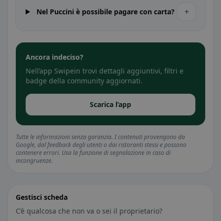
+
Nel Puccini è possibile pagare con carta?
Ancora indeciso?
Nell’app Swipein trovi dettagli aggiuntivi, filtri e
badge della community aggiornati.
Scarica l’app
Tutte le informazioni senza garanzia. I contenuti provengono da
Google, dal feedback degli utenti o dai ristoranti stessi e possono
contenere errori. Usa la funzione di segnalazione in caso di
incongruenze.
Gestisci scheda
C’è qualcosa che non va o sei il proprietario?