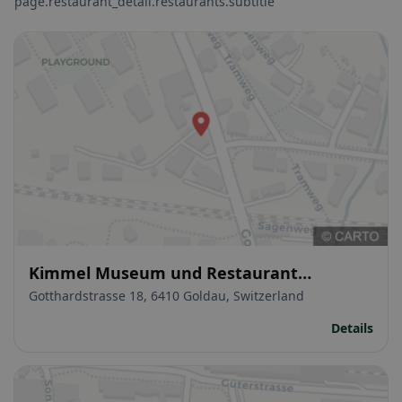
page.restaurant_detail.restaurants.subtitle
Kimmel Museum und Restaurant
Bauernhof
Gotthardstrasse 18, 6410 Goldau, Switzerland
Details