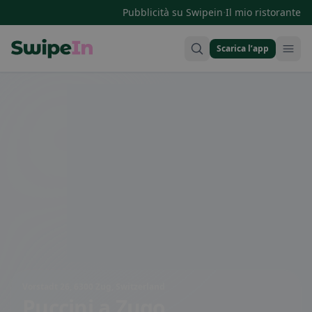
·
Pubblicità su Swipein
Il mio ristorante
Scarica l’app
Swipein Homepage
Vorstadt 26, 6300 Zug, Switzerland
Puccini
a Zugo