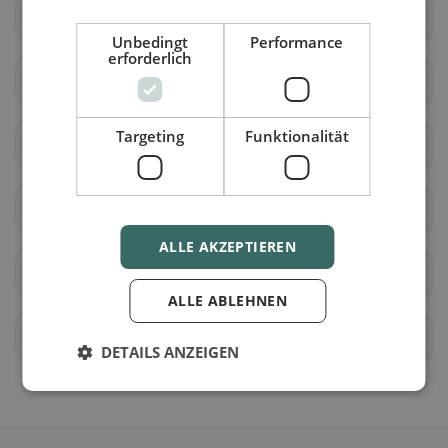
Hünenberg
Menzingen
Unbedingt
Performance
erforderlich
Neuheim
Oberägeri
Targeting
Funktionalität
Risch
Steinhausen
Unterägeri
Walchwil
ALLE AKZEPTIEREN
Zugo
allenwinden
ALLE ABLEHNEN
Edlibach
Finstersee
DETAILS ANZEIGEN