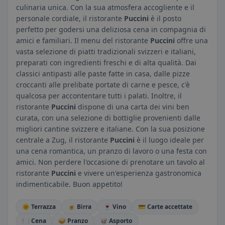
culinaria unica. Con la sua atmosfera accogliente e il
personale cordiale, il ristorante
Puccini
è il posto
perfetto per godersi una deliziosa cena in compagnia di
amici e familiari. Il menu del ristorante
Puccini
offre una
vasta selezione di piatti tradizionali svizzeri e italiani,
preparati con ingredienti freschi e di alta qualità. Dai
classici antipasti alle paste fatte in casa, dalle pizze
croccanti alle prelibate portate di carne e pesce, c'è
qualcosa per accontentare tutti i palati. Inoltre, il
ristorante
Puccini
dispone di una carta dei vini ben
curata, con una selezione di bottiglie provenienti dalle
migliori cantine svizzere e italiane. Con la sua posizione
centrale a Zug, il ristorante
Puccini
è il luogo ideale per
una cena romantica, un pranzo di lavoro o una festa con
amici. Non perdere l'occasione di prenotare un tavolo al
ristorante
Puccini
e vivere un'esperienza gastronomica
indimenticabile. Buon appetito!
🌞 Terrazza
🍺 Birra
🍷 Vino
💳 Carte accettate
🍽️ Cena
🥪 Pranzo
🥡 Asporto