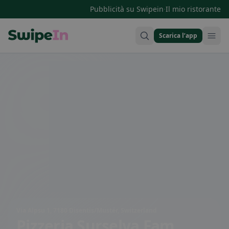
·
Pubblicità su Swipein
Il mio ristorante
Scarica l’app
Swipein Homepage
Via Alpsu 1, 7180 Disentis/Mustér, Switzerland
Pizzeria Surselva Fam.