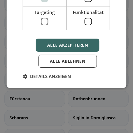
Surses
Bergün Filisur
Targeting
Funktionalität
Brusio
Poschiavo
Falera
Laax
ALLE AKZEPTIEREN
Sagogn
Schluein
ALLE ABLEHNEN
DETAILS ANZEIGEN
Lumnezia
Ilanz/Glion
Fürstenau
Rothenbrunnen
Scharans
Siglio in Domigliasca