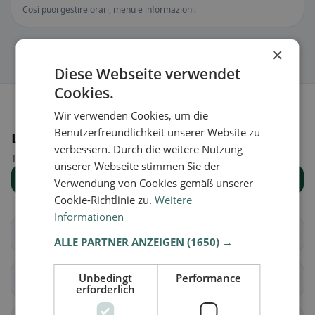
Così puoi gestire orari, menu e informazioni.
×
Diese Webseite verwendet
Cookies.
Wir verwenden Cookies, um die
Benutzerfreundlichkeit unserer Website zu
Luoghi nelle vicinanze
verbessern. Durch die weitere Nutzung
Trova il luogo giusto per la tua ricerca di ristoranti.
unserer Webseite stimmen Sie der
Mostra tutti i luoghi
Verwendung von Cookies gemäß unserer
Cookie-Richtlinie zu.
Weitere
Informationen
Vaz/Obervaz
Lantsch/Lenz
ALLE PARTNER ANZEIGEN
(1650) →
Unbedingt
Performance
Schmitten (GR)
Albula/Alvra
erforderlich