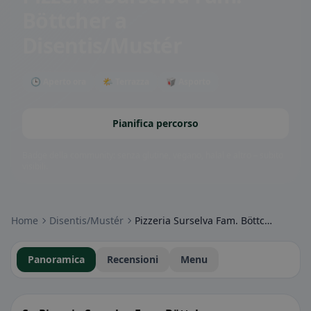
Böttcher
a
Disentis/Mustér
🕒 Aperto ora
🌤 Terrazza
🥡 Asporto
Pianifica percorso
Badge della community: senza glutine, vegano, halal e altro – subito
visibili.
Home
Disentis/Mustér
Pizzeria Surselva Fam. Böttcher
Panoramica
Recensioni
Menu