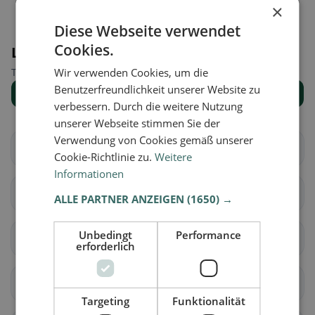
×
Diese Webseite verwendet
Cookies.
Luoghi nelle vicinanze
Trova il luogo giusto per la tua ricerca di ristoranti.
Wir verwenden Cookies, um die
Benutzerfreundlichkeit unserer Website zu
Mostra tutti i luoghi
verbessern. Durch die weitere Nutzung
unserer Webseite stimmen Sie der
Verwendung von Cookies gemäß unserer
Deutschkreutz
Draßmarkt
Cookie-Richtlinie zu.
Weitere
Informationen
Frankenau-
Großwarasdorf
ALLE PARTNER ANZEIGEN
(1650) →
Unterpullendorf
Unbedingt
Performance
Horitschon
Kaisersdorf
erforderlich
Kobersdorf
Lackenbach
Targeting
Funktionalität