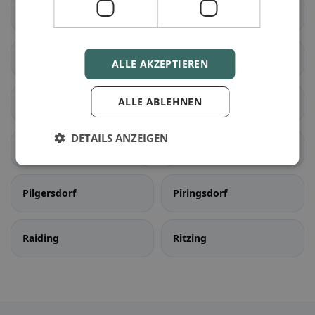
Lockenhaus
Lutzmannsburg
Mannersdorf an der
Markt Sankt Martin
ALLE AKZEPTIEREN
Rabnitz
ALLE ABLEHNEN
Neckenmarkt
Neutal
DETAILS ANZEIGEN
Nikitsch
Oberpullendorf
Pilgersdorf
Piringsdorf
Raiding
Ritzing