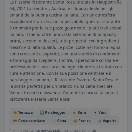
La Pizzeria Ristorante Santa Rosa, situata in Hauptstraße
64, 7321 Lackendorf, Austria, è il luogo ideale per gli
amanti della buona cucina italiana. Con un'atmosfera
accogliente e un servizio impeccabile, questo ristorante
è rinomato per le sue pizze gourmet e i piatti tradizionali
italiani. Il menu offre una vasta selezione di antipasti,
primi, secondi e dessert, tutti preparati con ingredienti
freschi e di alta qualità. Le pizze, cotte nel forno a legna,
sono croccanti e saporite, con una varietà di condimenti
e formaggi da scegliere. Inoltre, il personale cordiale e
professionale si assicura che ogni cliente sia trattato con
cura e attenzione. Con la sua posizione centrale e il
parcheggio comodo, il Ristorante Pizzeria Santa Rosa è
la scelta perfetta per un pranzo o una cena speciale.
Vieni a trovarci e assapora l'autentica cucina italiana al
Ristorante Pizzeria Santa Rosa!
🌞 Terrazza
🅿️ Parcheggio
🍺 Birra
🍷 Vino
💳 Carte accettate
🍽️ Cena
🥪 Pranzo
🥡 Asporto
I testi pubblicati su questa piattaforma sono generati