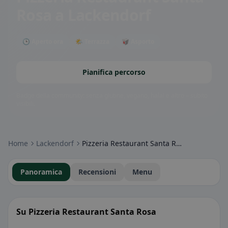
Rosa
a Lackendorf
🕒 Aperto ora
🌤 Terrazza
🥡 Asporto
Pianifica percorso
Badge della community: senza glutine, vegano, halal e altro – subito
visibili.
Home
Lackendorf
Pizzeria Restaurant Santa Rosa
Panoramica
Recensioni
Menu
Su Pizzeria Restaurant Santa Rosa