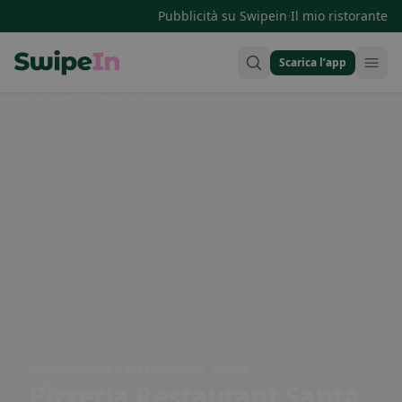
·
Pubblicità su Swipein
Il mio ristorante
Scarica l’app
Swipein Homepage
Hauptstraße 64, 7321 Lackendorf, Austria
Pizzeria Restaurant Santa