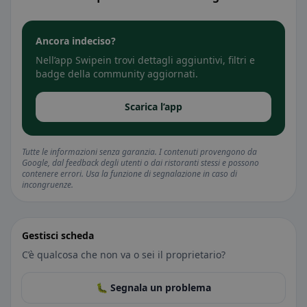
Ancora indeciso?
Nell’app Swipein trovi dettagli aggiuntivi, filtri e
badge della community aggiornati.
Scarica l’app
Tutte le informazioni senza garanzia. I contenuti provengono da
Google, dal feedback degli utenti o dai ristoranti stessi e possono
contenere errori. Usa la funzione di segnalazione in caso di
incongruenze.
Gestisci scheda
C’è qualcosa che non va o sei il proprietario?
🐛 Segnala un problema