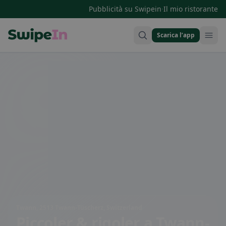
·
Pubblicità su Swipein
Il mio ristorante
Scarica l’app
Swipein Homepage
Twann, 2513 Twann-Tüscherz, Switzerland
Piccoler & rigoler
a Twann-