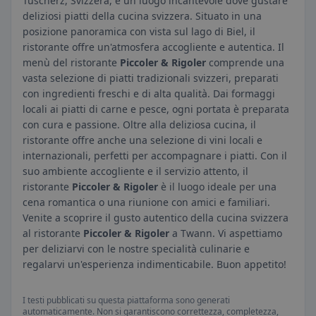
Tüscherz, Svizzera, è un luogo incantevole dove gustare
deliziosi piatti della cucina svizzera. Situato in una
posizione panoramica con vista sul lago di Biel, il
ristorante offre un'atmosfera accogliente e autentica. Il
menù del ristorante
Piccoler & Rigoler
comprende una
vasta selezione di piatti tradizionali svizzeri, preparati
con ingredienti freschi e di alta qualità. Dai formaggi
locali ai piatti di carne e pesce, ogni portata è preparata
con cura e passione. Oltre alla deliziosa cucina, il
ristorante offre anche una selezione di vini locali e
internazionali, perfetti per accompagnare i piatti. Con il
suo ambiente accogliente e il servizio attento, il
ristorante
Piccoler & Rigoler
è il luogo ideale per una
cena romantica o una riunione con amici e familiari.
Venite a scoprire il gusto autentico della cucina svizzera
al ristorante
Piccoler & Rigoler
a Twann. Vi aspettiamo
per deliziarvi con le nostre specialità culinarie e
regalarvi un'esperienza indimenticabile. Buon appetito!
I testi pubblicati su questa piattaforma sono generati
automaticamente. Non si garantiscono correttezza, completezza,