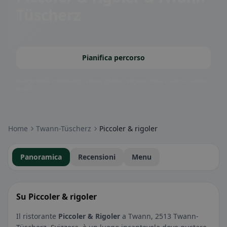
Tüscherz
Pianifica percorso
Badge della community: senza glutine, vegano, halal e altro – subito
visibili.
Home
Twann-Tüscherz
Piccoler & rigoler
Panoramica
Recensioni
Menu
Su Piccoler & rigoler
Il ristorante
Piccoler & Rigoler
a Twann, 2513 Twann-