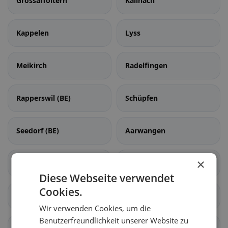
Grossaffoltern
Kallnach
Kappelen
Lyss
Meikirch
Radelfingen
Rapperswil (BE)
Schüpfen
Seedorf (BE)
Aarwangen
×
Auswil
Bannwil
Diese Webseite verwendet
Cookies.
Bleienbach
Busswil bei Melchnau
Wir verwenden Cookies, um die
Benutzerfreundlichkeit unserer Website zu