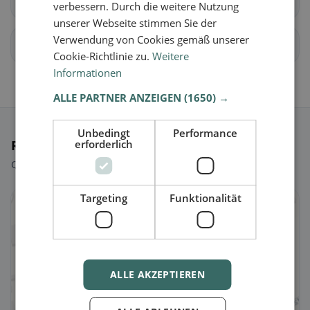
Gondiswil
Langenthal
verbessern. Durch die weitere Nutzung
unserer Webseite stimmen Sie der
Verwendung von Cookies gemäß unserer
Lotzwil
Madiswil
Cookie-Richtlinie zu.
Weitere
Informationen
ALLE PARTNER ANZEIGEN
(1650) →
Unbedingt
Performance
erforderlich
Ristoranti selezionati
Qualche scelta per iniziare subito.
Targeting
Funktionalität
ALLE AKZEPTIEREN