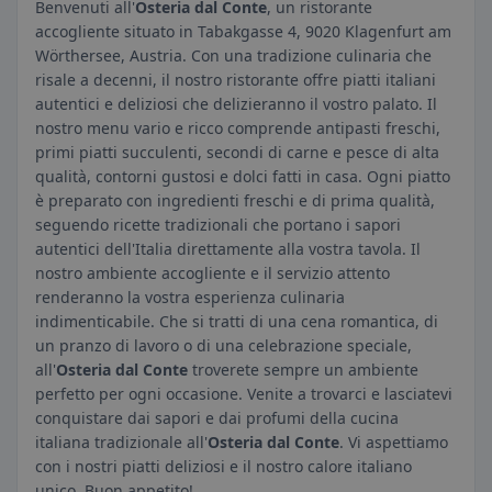
Benvenuti all'
Osteria dal Conte
, un ristorante
accogliente situato in Tabakgasse 4, 9020 Klagenfurt am
Wörthersee, Austria. Con una tradizione culinaria che
risale a decenni, il nostro ristorante offre piatti italiani
autentici e deliziosi che delizieranno il vostro palato. Il
nostro menu vario e ricco comprende antipasti freschi,
primi piatti succulenti, secondi di carne e pesce di alta
qualità, contorni gustosi e dolci fatti in casa. Ogni piatto
è preparato con ingredienti freschi e di prima qualità,
seguendo ricette tradizionali che portano i sapori
autentici dell'Italia direttamente alla vostra tavola. Il
nostro ambiente accogliente e il servizio attento
renderanno la vostra esperienza culinaria
indimenticabile. Che si tratti di una cena romantica, di
un pranzo di lavoro o di una celebrazione speciale,
all'
Osteria dal Conte
troverete sempre un ambiente
perfetto per ogni occasione. Venite a trovarci e lasciatevi
conquistare dai sapori e dai profumi della cucina
italiana tradizionale all'
Osteria dal Conte
. Vi aspettiamo
con i nostri piatti deliziosi e il nostro calore italiano
unico. Buon appetito!