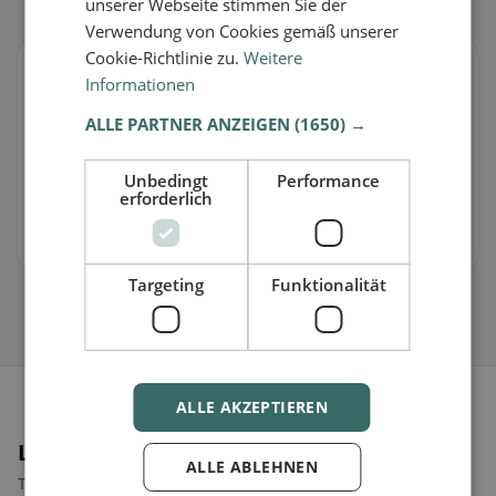
unserer Webseite stimmen Sie der
Verwendung von Cookies gemäß unserer
Cookie-Richtlinie zu.
Weitere
Gestisci scheda
Informationen
C’è qualcosa che non va o sei il proprietario?
ALLE PARTNER ANZEIGEN
(1650) →
🐛 Segnala un problema
Unbedingt
Performance
erforderlich
🏪 Rivendica la scheda gratis
Così puoi gestire orari, menu e informazioni.
Targeting
Funktionalität
ALLE AKZEPTIEREN
Luoghi nelle vicinanze
ALLE ABLEHNEN
Trova il luogo giusto per la tua ricerca di ristoranti.