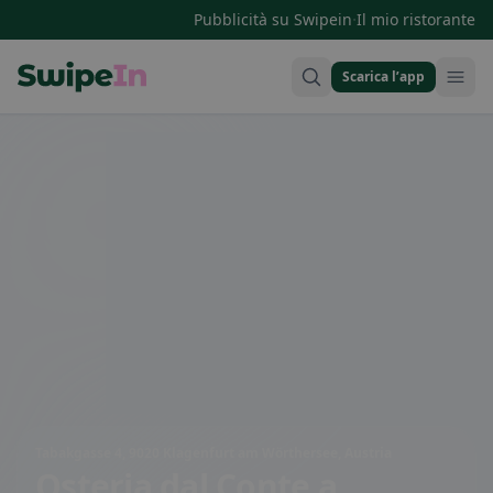
·
Pubblicità su Swipein
Il mio ristorante
Scarica l’app
Swipein Homepage
Tabakgasse 4, 9020 Klagenfurt am Wörthersee, Austria
Osteria dal Conte
a