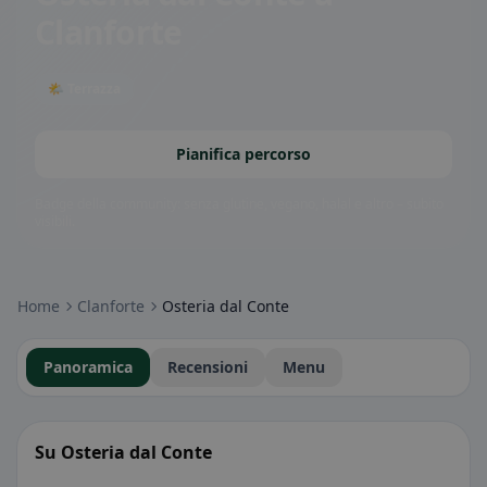
Clanforte
🌤 Terrazza
Pianifica percorso
Badge della community: senza glutine, vegano, halal e altro – subito
visibili.
Home
Clanforte
Osteria dal Conte
Panoramica
Recensioni
Menu
Su Osteria dal Conte