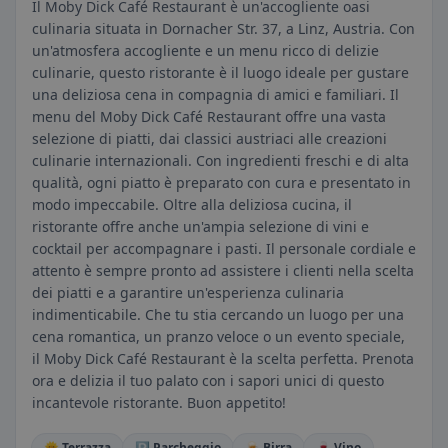
Il Moby Dick Café Restaurant è un'accogliente oasi
culinaria situata in Dornacher Str. 37, a Linz, Austria. Con
un'atmosfera accogliente e un menu ricco di delizie
culinarie, questo ristorante è il luogo ideale per gustare
una deliziosa cena in compagnia di amici e familiari. Il
menu del Moby Dick Café Restaurant offre una vasta
selezione di piatti, dai classici austriaci alle creazioni
culinarie internazionali. Con ingredienti freschi e di alta
qualità, ogni piatto è preparato con cura e presentato in
modo impeccabile. Oltre alla deliziosa cucina, il
ristorante offre anche un'ampia selezione di vini e
cocktail per accompagnare i pasti. Il personale cordiale e
attento è sempre pronto ad assistere i clienti nella scelta
dei piatti e a garantire un'esperienza culinaria
indimenticabile. Che tu stia cercando un luogo per una
cena romantica, un pranzo veloce o un evento speciale,
il Moby Dick Café Restaurant è la scelta perfetta. Prenota
ora e delizia il tuo palato con i sapori unici di questo
incantevole ristorante. Buon appetito!
🌞 Terrazza
🅿️ Parcheggio
🍺 Birra
🍷 Vino