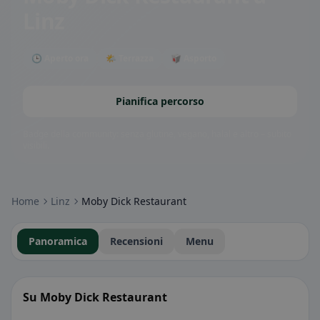
Linz
🕒 Aperto ora
🌤 Terrazza
🥡 Asporto
Pianifica percorso
Badge della community: senza glutine, vegano, halal e altro – subito
visibili.
Home
Linz
Moby Dick Restaurant
Panoramica
Recensioni
Menu
Su Moby Dick Restaurant