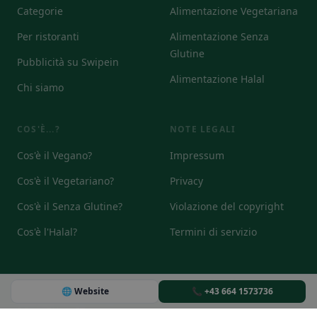
Categorie
Alimentazione Vegetariana
Per ristoranti
Alimentazione Senza
Glutine
Pubblicità su Swipein
Alimentazione Halal
Chi siamo
COS'È...?
NOTE LEGALI
Cos'è il Vegano?
Impressum
Cos'è il Vegetariano?
Privacy
Cos'è il Senza Glutine?
Violazione del copyright
Cos'è l'Halal?
Termini di servizio
🌐 Website
📞 +43 664 1573736
© 2026
DE
EN
IT