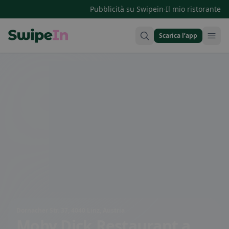
·
Pubblicità su Swipein
Il mio ristorante
Scarica l’app
Swipein Homepage
Dornacher Str. 37, 4040 Linz, Austria
Moby Dick Restaurant
a