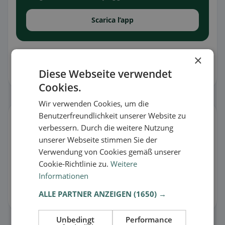
Scarica l’app
Tutte le informazioni senza garanzia. I contenuti provengono da
×
Google, dal feedback degli utenti o dai ristoranti stessi e possono
contenere errori. Usa la funzione di segnalazione in caso di
Diese Webseite verwendet
incongruenze.
Cookies.
Wir verwenden Cookies, um die
Gestisci scheda
Benutzerfreundlichkeit unserer Website zu
verbessern. Durch die weitere Nutzung
C’è qualcosa che non va o sei il proprietario?
unserer Webseite stimmen Sie der
Verwendung von Cookies gemäß unserer
🐛 Segnala un problema
Cookie-Richtlinie zu.
Weitere
Informationen
🏪 Rivendica la scheda gratis
ALLE PARTNER ANZEIGEN
(1650) →
Così puoi gestire orari, menu e informazioni.
Unbedingt
Performance