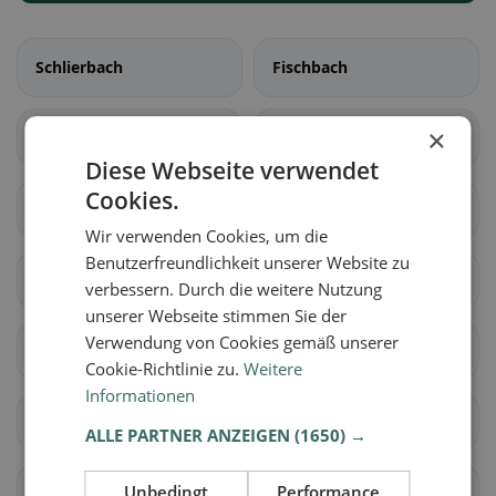
Schlierbach
Fischbach
×
Doppleschwand
Entlebuch
Diese Webseite verwendet
Cookies.
Hasle (LU)
Romoos
Wir verwenden Cookies, um die
Benutzerfreundlichkeit unserer Website zu
Schüpfheim
Werthenstein
verbessern. Durch die weitere Nutzung
unserer Webseite stimmen Sie der
Verwendung von Cookies gemäß unserer
Escholzmatt-Marbach
Aesch (LU)
Cookie-Richtlinie zu.
Weitere
Informationen
Ballwil
Emmen
ALLE PARTNER ANZEIGEN
(1650) →
Unbedingt
Performance
Ermensee
Eschenbach (LU)