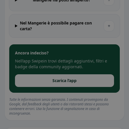
+
Nel Mangerie è possibile pagare con
+
carta?
Ancora indeciso?
Nell’app Swipein trovi dettagli aggiuntivi, filtri e
badge della community aggiornati.
Scarica l’app
Tutte le informazioni senza garanzia. I contenuti provengono da
Google, dal feedback degli utenti o dai ristoranti stessi e possono
contenere errori. Usa la funzione di segnalazione in caso di
incongruenze.