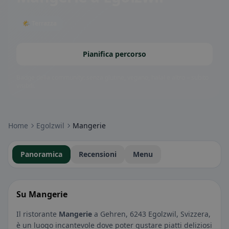
🌤 Terrazza
Pianifica percorso
Badge della community: senza glutine, vegano, halal e altro – subito
visibili.
Home
Egolzwil
Mangerie
Panoramica
Recensioni
Menu
Su Mangerie
Il ristorante
Mangerie
a Gehren, 6243 Egolzwil, Svizzera,
è un luogo incantevole dove poter gustare piatti deliziosi