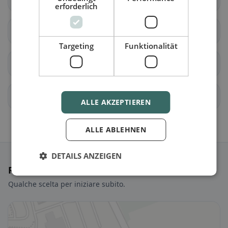
erforderlich
Hitzkirch
Hochdorf
Targeting
Funktionalität
Hohenrain
Inwil
Rain
Römerswil
ALLE AKZEPTIEREN
ALLE ABLEHNEN
DETAILS ANZEIGEN
Ristoranti selezionati
Qualche scelta per iniziare subito.