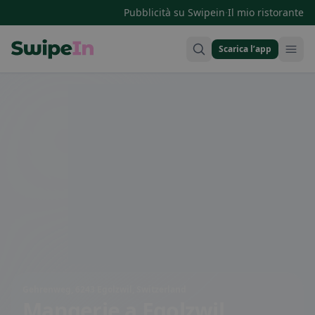
·
Pubblicità su Swipein
Il mio ristorante
Scarica l’app
Swipein Homepage
Gehrenweg, 6243 Egolzwil, Switzerland
Mangerie
a Egolzwil