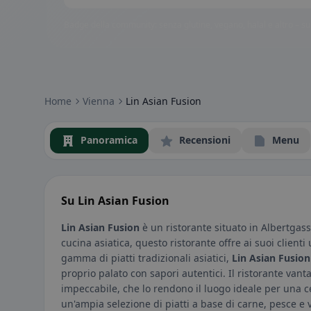
Badge della community: senza glutine, vegano, halal e altro – subi
Home
Vienna
Lin Asian Fusion
Panoramica
Recensioni
Menu
Su Lin Asian Fusion
Lin Asian Fusion
è un ristorante situato in Albertgass
cucina asiatica, questo ristorante offre ai suoi client
gamma di piatti tradizionali asiatici,
Lin Asian Fusion
proprio palato con sapori autentici. Il ristorante van
impeccabile, che lo rendono il luogo ideale per una c
un'ampia selezione di piatti a base di carne, pesce e v