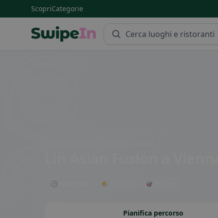
Scopri
Categorie
Swipein Homepage
Albertgasse 30/R1, 1080 Wien, Austria
Lin Asian Fusion
a Vienn
🕒 Aperto ora
🌤 Terrazza
🥡 Asporto
Pianifica percorso