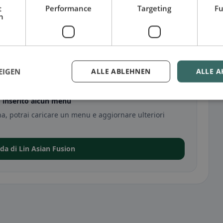
t
Performance
Targeting
Fu
h
EIGEN
ALLE ABLEHNEN
ALLE A
o inserito alcun menu
na, potrai caricare un menu e aggiornare ulteriori
eda di Lin Asian Fusion