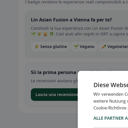
I badge rendono le esperienze reali comprensibili a c
Lin Asian Fusion a Vienna fa per te?
Condividi la tua esperienza con Lin Asian Fusion d
🌱 🌾 🕌 🥬. Così aiuti altri ospiti in ORT a capire
🌾 Senza glutine
🌱 Vegano
🥕 Vegetaria
Sii la prima persona a condividere la tua e
Le recensioni aiutano gli altri a decidere — soprat
Diese Webse
Wir verwenden Co
Lascia una recensione nell’app
weitere Nutzung 
Cookie-Richtlinie
ALLE PARTNER 