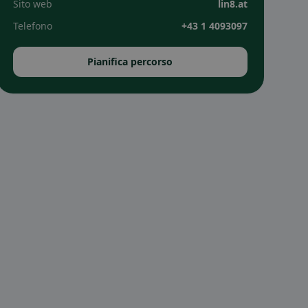
Sito web
lin8.at
Telefono
+43 1 4093097
Pianifica percorso