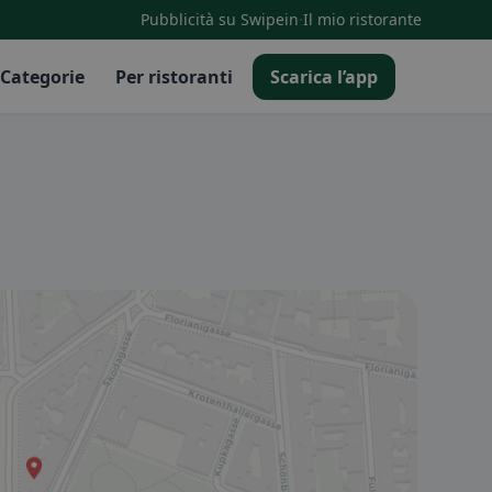
·
Pubblicità su Swipein
Il mio ristorante
Categorie
Per ristoranti
Scarica l’app