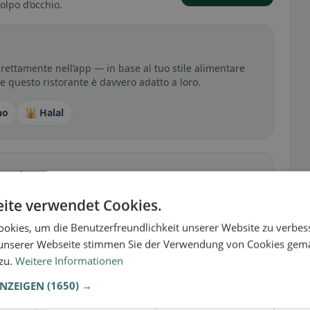
olpo d’occhio.
irettamente nell’app — in base al tuo stile alimentare
 se questo ristorante è davvero adatto a loro.
no
🕌 Halal
sperienza
tutto per senza glutine, vegano, vegetariano o halal.
ite verwendet Cookies.
okies, um die Benutzerfreundlichkeit unserer Website zu verbes
unserer Webseite stimmen Sie der Verwendung von Cookies gem
 zu.
Weitere Informationen
ANZEIGEN
(1650) →