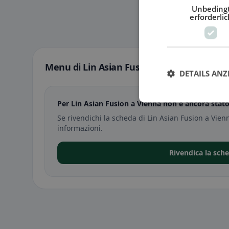
Unbeding
erforderlic
Menu di Lin Asian Fusion a Vienna
DETAILS ANZ
Per Lin Asian Fusion a Vienna non è ancora stat
Se rivendichi la scheda di Lin Asian Fusion a Vien
informazioni.
Rivendica la sch