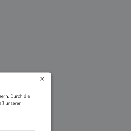
×
sern. Durch die
äß unserer