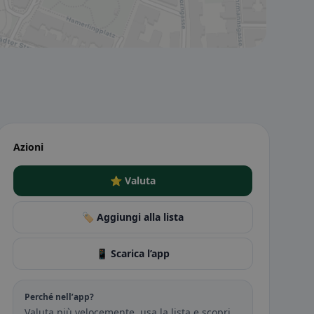
Azioni
⭐ Valuta
🏷️ Aggiungi alla lista
📱 Scarica l’app
Perché nell’app?
Valuta più velocemente, usa la lista e scopri