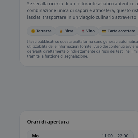
Se sei alla ricerca di un ristorante asiatico autentico
combinazione unica di sapori e atmosfera, questo ris
lasciati trasportare in un viaggio culinario attraverso l
🌞 Terrazza
🍺 Birra
🍷 Vino
💳 Carte accettate
I testi pubblicati su questa piattaforma sono generati automatic
utilizzabilità delle informazioni fornite. L’uso dei contenuti avvie
derivanti direttamente o indirettamente dall’uso dei testi, nei lim
tramite la funzione di segnalazione.
Orari di apertura
Mo
11:00 – 22:00