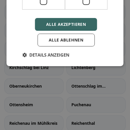
Gallneukirchen
Goldwörth
ALLE AKZEPTIEREN
Gramastetten
Haibach im Mühlkreis
ALLE ABLEHNEN
Hellmonsödt
Herzogsdorf
DETAILS ANZEIGEN
Kirchschlag bei Linz
Lichtenberg
Oberneukirchen
Ottenschlag im
Mühlkreis
Ottensheim
Puchenau
Reichenau im Mühlkreis
Reichenthal