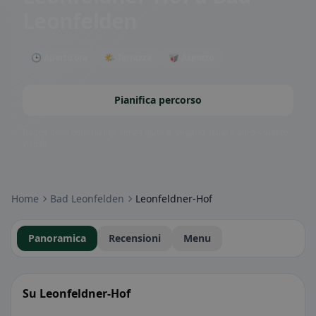
Leonfelden
🕒 Aperto ora
🌤 Terrazza
🥡 Asporto
Pianifica percorso
Badge della community: senza glutine, vegano, halal e altro – subito
visibili.
Home
Bad Leonfelden
Leonfeldner-Hof
Panoramica
Recensioni
Menu
Su Leonfeldner-Hof