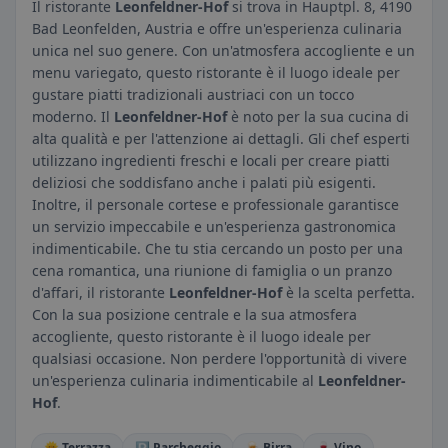
Il ristorante
Leonfeldner-Hof
si trova in Hauptpl. 8, 4190
Bad Leonfelden, Austria e offre un'esperienza culinaria
unica nel suo genere. Con un'atmosfera accogliente e un
menu variegato, questo ristorante è il luogo ideale per
gustare piatti tradizionali austriaci con un tocco
moderno. Il
Leonfeldner-Hof
è noto per la sua cucina di
alta qualità e per l'attenzione ai dettagli. Gli chef esperti
utilizzano ingredienti freschi e locali per creare piatti
deliziosi che soddisfano anche i palati più esigenti.
Inoltre, il personale cortese e professionale garantisce
un servizio impeccabile e un'esperienza gastronomica
indimenticabile. Che tu stia cercando un posto per una
cena romantica, una riunione di famiglia o un pranzo
d'affari, il ristorante
Leonfeldner-Hof
è la scelta perfetta.
Con la sua posizione centrale e la sua atmosfera
accogliente, questo ristorante è il luogo ideale per
qualsiasi occasione. Non perdere l'opportunità di vivere
un'esperienza culinaria indimenticabile al
Leonfeldner-
Hof
.
🌞 Terrazza
🅿️ Parcheggio
🍺 Birra
🍷 Vino