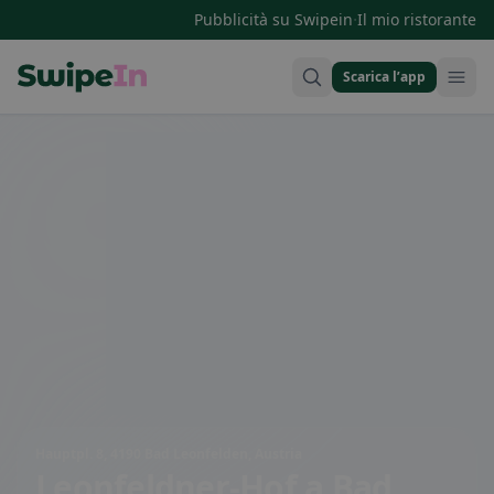
·
Pubblicità su Swipein
Il mio ristorante
Scarica l’app
Swipein Homepage
Hauptpl. 8, 4190 Bad Leonfelden, Austria
Leonfeldner-Hof
a Bad