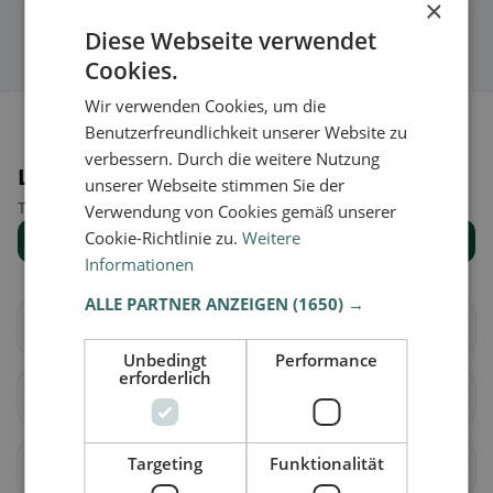
×
Diese Webseite verwendet
Cookies.
Wir verwenden Cookies, um die
Benutzerfreundlichkeit unserer Website zu
verbessern. Durch die weitere Nutzung
Luoghi nelle vicinanze
unserer Webseite stimmen Sie der
Trova il luogo giusto per la tua ricerca di ristoranti.
Verwendung von Cookies gemäß unserer
Cookie-Richtlinie zu.
Weitere
Mostra tutti i luoghi
Informationen
ALLE PARTNER ANZEIGEN
(1650) →
Alberndorf in der
Altenberg bei Linz
Riedmark
Unbedingt
Performance
erforderlich
Bad Leonfelden
Eidenberg
Targeting
Funktionalität
Engerwitzdorf
Feldkirchen an der
Donau