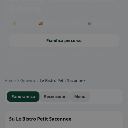
Ginevra
🌤 Terrazza
🚚 Consegna a domicilio
🥡 Asporto
Pianifica percorso
Badge della community: senza glutine, vegano, halal e altro – subito
visibili.
Home
Ginevra
Le Bistro Petit Saconnex
Panoramica
Recensioni
Menu
Su Le Bistro Petit Saconnex