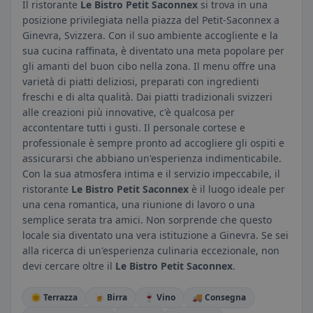
Il ristorante
Le Bistro Petit Saconnex
si trova in una
posizione privilegiata nella piazza del Petit-Saconnex a
Ginevra, Svizzera. Con il suo ambiente accogliente e la
sua cucina raffinata, è diventato una meta popolare per
gli amanti del buon cibo nella zona. Il menu offre una
varietà di piatti deliziosi, preparati con ingredienti
freschi e di alta qualità. Dai piatti tradizionali svizzeri
alle creazioni più innovative, c'è qualcosa per
accontentare tutti i gusti. Il personale cortese e
professionale è sempre pronto ad accogliere gli ospiti e
assicurarsi che abbiano un'esperienza indimenticabile.
Con la sua atmosfera intima e il servizio impeccabile, il
ristorante
Le Bistro Petit Saconnex
è il luogo ideale per
una cena romantica, una riunione di lavoro o una
semplice serata tra amici. Non sorprende che questo
locale sia diventato una vera istituzione a Ginevra. Se sei
alla ricerca di un'esperienza culinaria eccezionale, non
devi cercare oltre il
Le Bistro Petit Saconnex
.
🌞 Terrazza
🍺 Birra
🍷 Vino
🚚 Consegna