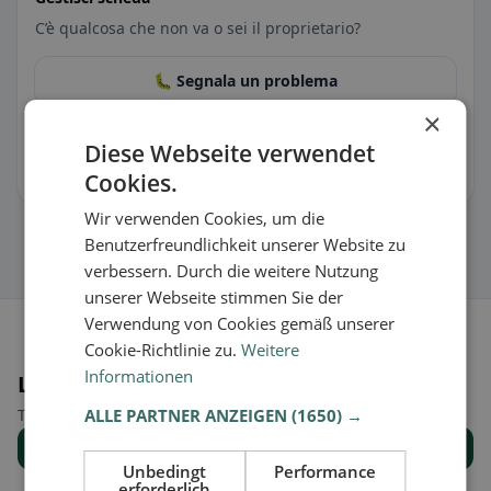
C’è qualcosa che non va o sei il proprietario?
🐛 Segnala un problema
×
🏪 Rivendica la scheda gratis
Diese Webseite verwendet
Cookies.
Così puoi gestire orari, menu e informazioni.
Wir verwenden Cookies, um die
Benutzerfreundlichkeit unserer Website zu
verbessern. Durch die weitere Nutzung
unserer Webseite stimmen Sie der
Verwendung von Cookies gemäß unserer
Cookie-Richtlinie zu.
Weitere
Informationen
Luoghi nelle vicinanze
Trova il luogo giusto per la tua ricerca di ristoranti.
ALLE PARTNER ANZEIGEN
(1650) →
Mostra tutti i luoghi
Unbedingt
Performance
erforderlich