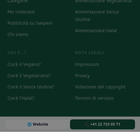
Categorie
Alimentazione Vegetariana
Per ristoranti
Alimentazione Senza
Glutine
Pubblicità su Swipein
Alimentazione Halal
Chi siamo
COS'È...?
NOTE LEGALI
Cos'è il Vegano?
Impressum
Cos'è il Vegetariano?
Privacy
Cos'è il Senza Glutine?
Violazione del copyright
Cos'è l'Halal?
Termini di servizio
🌐 Website
📞 +41 22 733 05 71
© 2026
DE
EN
IT