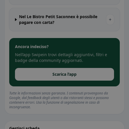
Nel Le Bistro Petit Saconnex è possibile
+
pagare con carta?
Ancora indeciso?
Nell’app Swipein trovi dettagli aggiuntivi, filtri e
badge della community aggiornati.
Scarica l’app
Tutte le informazioni senza garanzia. I contenuti provengono da
Google, dal feedback degli utenti o dai ristoranti stessi e possono
contenere errori. Usa la funzione di segnalazione in caso di
incongruenze.
Gestisci scheda