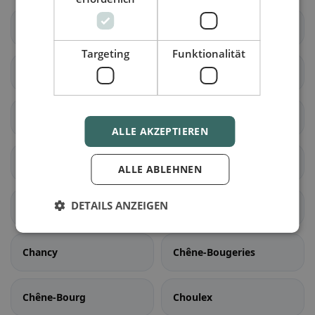
Aire-la-Ville
Anières
Targeting
Funktionalität
Avully
Avusy
Bardonnex
Bellevue
ALLE AKZEPTIEREN
Bernex
Carouge (GE)
ALLE ABLEHNEN
DETAILS ANZEIGEN
Cartigny
Céligny
Chancy
Chêne-Bougeries
Chêne-Bourg
Choulex