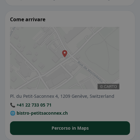
Come arrivare
Pl. du Petit-Saconnex 4, 1209 Genève, Switzerland
📞 +41 22 733 05 71
🌐 bistro-petitsaconnex.ch
Percorso in Maps