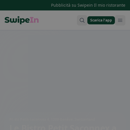
·
Pubblicità su Swipein
Il mio ristorante
Scarica l’app
Swipein Homepage
Pl. du Petit-Saconnex 4, 1209 Genève, Switzerland
Le Bistro Petit Saconnex
a