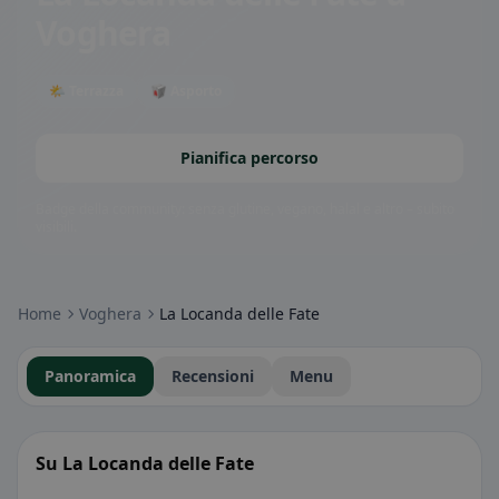
Voghera
🌤 Terrazza
🥡 Asporto
Pianifica percorso
Badge della community: senza glutine, vegano, halal e altro – subito
visibili.
Home
Voghera
La Locanda delle Fate
Panoramica
Recensioni
Menu
Su La Locanda delle Fate