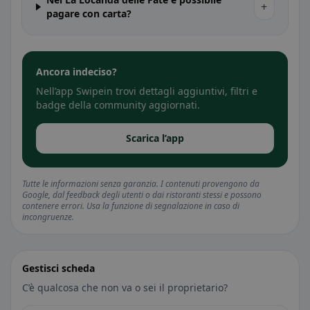
+
pagare con carta?
Ancora indeciso?
Nell’app Swipein trovi dettagli aggiuntivi, filtri e
badge della community aggiornati.
Scarica l’app
Tutte le informazioni senza garanzia. I contenuti provengono da
Google, dal feedback degli utenti o dai ristoranti stessi e possono
contenere errori. Usa la funzione di segnalazione in caso di
incongruenze.
Gestisci scheda
C’è qualcosa che non va o sei il proprietario?