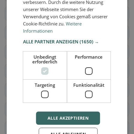
verbessern. Durch die weitere Nutzung
unserer Webseite stimmen Sie der
Albuzzano
Arena Po
Verwendung von Cookies gemäß unserer
Cookie-Richtlinie zu.
Weitere
Informationen
Badia Pavese
Bagnaria
ALLE PARTNER ANZEIGEN
(1650) →
Barbianello
Bascapè
Unbedingt
Performance
erforderlich
Bastida Pancarana
Battuda
Targeting
Funktionalität
Belgioioso
Bereguardo
Borgarello
dorf-priolo
ALLE AKZEPTIEREN
Borgoratto Mormorolo
dorf-sankt-siro