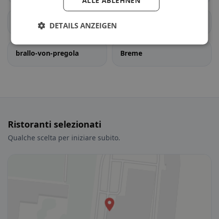
ALLE ABLEHNEN
Bornasco
Bosnasco
DETAILS ANZEIGEN
brallo-von-pregola
Breme
Ristoranti selezionati
Qualche scelta per iniziare subito.