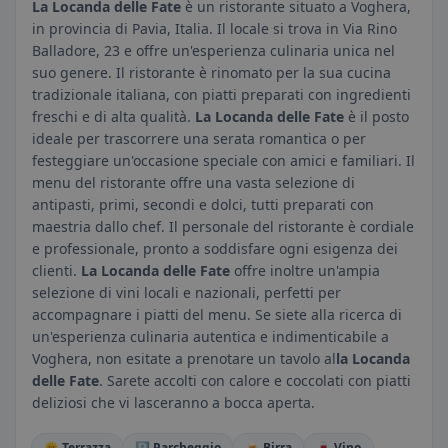
La Locanda delle Fate
è un ristorante situato a Voghera,
in provincia di Pavia, Italia. Il locale si trova in Via Rino
Balladore, 23 e offre un'esperienza culinaria unica nel
suo genere. Il ristorante è rinomato per la sua cucina
tradizionale italiana, con piatti preparati con ingredienti
freschi e di alta qualità.
La Locanda delle Fate
è il posto
ideale per trascorrere una serata romantica o per
festeggiare un'occasione speciale con amici e familiari. Il
menu del ristorante offre una vasta selezione di
antipasti, primi, secondi e dolci, tutti preparati con
maestria dallo chef. Il personale del ristorante è cordiale
e professionale, pronto a soddisfare ogni esigenza dei
clienti.
La Locanda delle Fate
offre inoltre un'ampia
selezione di vini locali e nazionali, perfetti per
accompagnare i piatti del menu. Se siete alla ricerca di
un'esperienza culinaria autentica e indimenticabile a
Voghera, non esitate a prenotare un tavolo al
la Locanda
delle Fate
. Sarete accolti con calore e coccolati con piatti
deliziosi che vi lasceranno a bocca aperta.
🌞 Terrazza
🅿️ Parcheggio
🍺 Birra
🍷 Vino