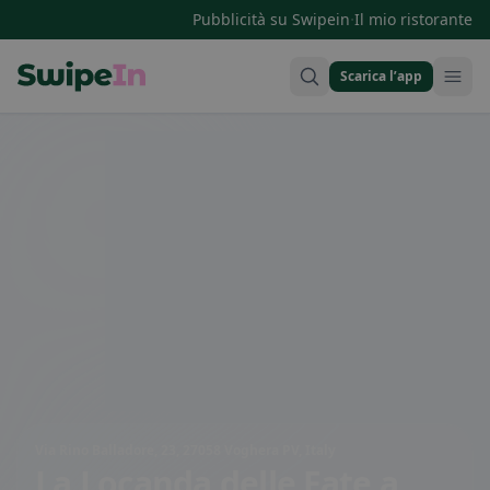
·
Pubblicità su Swipein
Il mio ristorante
Scarica l’app
Swipein Homepage
Via Rino Balladore, 23, 27058 Voghera PV, Italy
La Locanda delle Fate
a