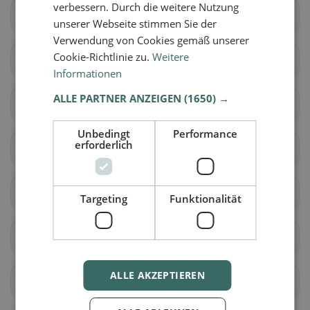
verbessern. Durch die weitere Nutzung
Aarberg
Bargen (BE)
unserer Webseite stimmen Sie der
Verwendung von Cookies gemäß unserer
Cookie-Richtlinie zu.
Weitere
Grossaffoltern
Kallnach
Informationen
ALLE PARTNER ANZEIGEN
(1650) →
Kappelen
Lyss
Unbedingt
Performance
erforderlich
Meikirch
Radelfingen
Rapperswil (BE)
Schüpfen
Targeting
Funktionalität
Seedorf (BE)
Aarwangen
ALLE AKZEPTIEREN
Auswil
Bannwil