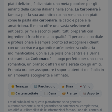
piatti deliziosi, è diventato una meta popolare per gli
amanti della cucina italiana nella zona.
La Carbonara
è
famosa per la sua autentica cucina romana, con piatti
come la pasta al
la carbonara
, la cacio e pepe e la
amatriciana. Il menu offre una vasta selezione di
antipasti, primi e secondi piatti, tutti preparati con
ingredienti freschi e di alta qualità. Il personale cordiale
e professionale è sempre pronto ad accogliere i clienti
con un sorriso e a garantire un'esperienza culinaria
indimenticabile. Con la sua posizione centrale a Berna, il
ristorante
La Carbonara
è il luogo perfetto per una cena
romantica, un pranzo d'affari o una serata con gli amici.
Prenota ora per assaporare i sapori autentici dell'Italia in
un ambiente accogliente e raffinato.
🌞 Terrazza
🅿️ Parcheggio
🍺 Birra
🍷 Vino
💳 Carte accettate
🍽️ Cena
🥪 Pranzo
🥡 Asporto
I testi pubblicati su questa piattaforma sono generati
automaticamente. Non si garantiscono correttezza, completezza,
attualità o utilizzabilità delle informazioni fornite. L’uso dei contenuti