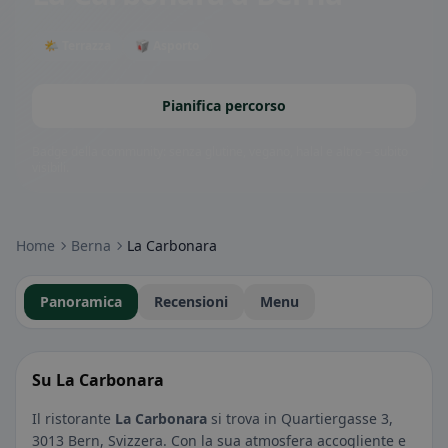
🌤 Terrazza
🥡 Asporto
Pianifica percorso
Badge della community: senza glutine, vegano, halal e altro – subito
visibili.
Home
Berna
La Carbonara
Panoramica
Recensioni
Menu
Su La Carbonara
Il ristorante
La Carbonara
si trova in Quartiergasse 3,
3013 Bern, Svizzera. Con la sua atmosfera accogliente e