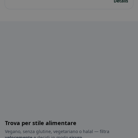
Details
Trova per stile alimentare
Vegano, senza glutine, vegetariano o halal — filtra
velocemente
e decidi in modo
sicuro
.