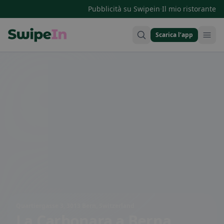
·
Pubblicità su Swipein
Il mio ristorante
Scarica l’app
Swipein Homepage
Quartiergasse 3, 3013 Bern, Switzerland
La Carbonara
a Berna