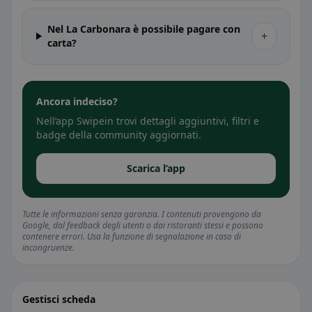
Nel La Carbonara è possibile pagare con
+
carta?
Ancora indeciso?
Nell’app Swipein trovi dettagli aggiuntivi, filtri e
badge della community aggiornati.
Scarica l’app
Tutte le informazioni senza garanzia. I contenuti provengono da
Google, dal feedback degli utenti o dai ristoranti stessi e possono
contenere errori. Usa la funzione di segnalazione in caso di
incongruenze.
Gestisci scheda