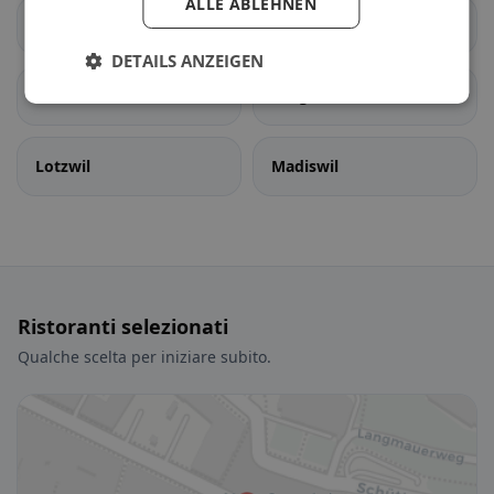
ALLE ABLEHNEN
Bleienbach
Busswil bei Melchnau
DETAILS ANZEIGEN
Gondiswil
Langenthal
Lotzwil
Madiswil
Ristoranti selezionati
Qualche scelta per iniziare subito.