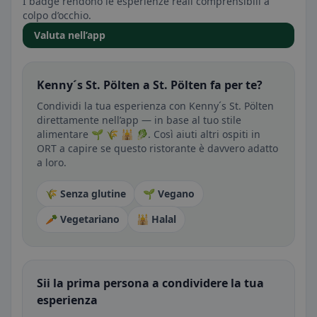
I badge rendono le esperienze reali comprensibili a
colpo d’occhio.
Valuta nell’app
Kenny´s St. Pölten a St. Pölten fa per te?
Condividi la tua esperienza con Kenny´s St. Pölten
direttamente nell’app — in base al tuo stile
alimentare 🌱 🌾 🕌 🥬. Così aiuti altri ospiti in
ORT a capire se questo ristorante è davvero adatto
a loro.
🌾 Senza glutine
🌱 Vegano
🥕 Vegetariano
🕌 Halal
Sii la prima persona a condividere la tua
esperienza