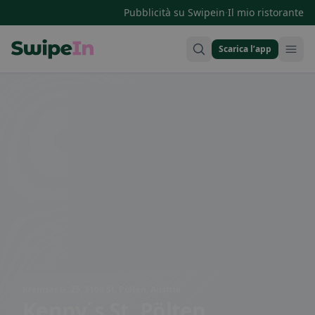
·
Pubblicità su Swipein
Il mio ristorante
Scarica l’app
Swipein Homepage
Kremser G. 25, 3100 St. Pölten, Austria
Kenny´s St. Pölten