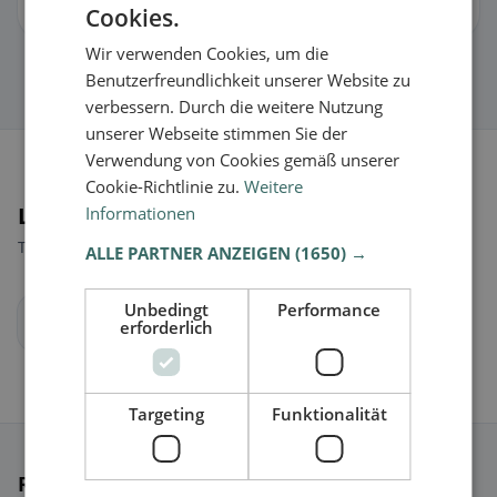
Cookies.
Così puoi gestire orari, menu e informazioni.
Wir verwenden Cookies, um die
Benutzerfreundlichkeit unserer Website zu
verbessern. Durch die weitere Nutzung
unserer Webseite stimmen Sie der
Verwendung von Cookies gemäß unserer
Cookie-Richtlinie zu.
Weitere
Luoghi nelle vicinanze
Informationen
Trova il luogo giusto per la tua ricerca di ristoranti.
ALLE PARTNER ANZEIGEN
(1650) →
Unbedingt
Performance
St. Pölten
erforderlich
Targeting
Funktionalität
Ristoranti selezionati