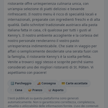
ristorante offre un'esperienza culinaria unica, con
un'ampia selezione di piatti deliziosi e bevande
rinfrescanti. Il nostro menu è ricco di specialità locali e
internazionali, preparate con ingredienti freschi e di alta
qualità. Dallo schnitzel tradizionale austriaco alla pasta
italiana fatta in casa, c'è qualcosa per tutti i gusti al
Kenny's. Il nostro ambiente accogliente e la cortesia del
nostro personale renderanno il vostro pasto
un'esperienza indimenticabile. Che siate in viaggio per
affari o semplicemente desideriate una serata fuori con
la famiglia, il ristorante Kenny's è la scelta perfetta.
Venite a trovarci oggi stesso e scoprite perché siamo
considerati uno dei migliori ristoranti di St. Pölten. Vi
aspettiamo con piacere!
🅿️ Parcheggio
🚚 Consegna
💳 Carte accettate
🍽️ Cena
🥪 Pranzo
🥡 Asporto
I testi pubblicati su questa piattaforma sono generati
automaticamente. Non si garantiscono correttezza, completezza,
attualità o utilizzabilità delle informazioni fornite. L’uso dei contenuti