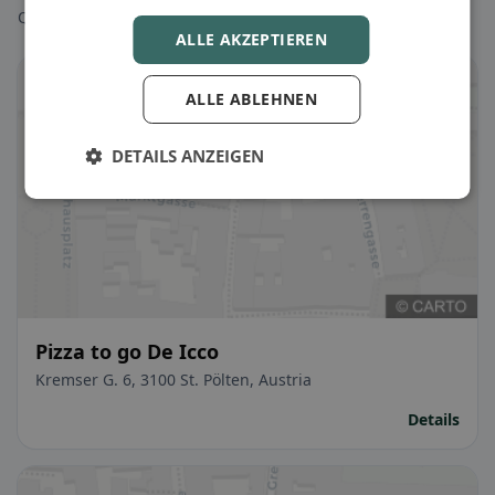
Qualche scelta per iniziare subito.
ALLE AKZEPTIEREN
🌾 Glutenfrei
ALLE ABLEHNEN
DETAILS ANZEIGEN
Pizza to go De Icco
Kremser G. 6, 3100 St. Pölten, Austria
Details