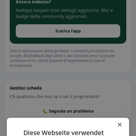
Ancora indeciso?
Nell’app Swipein trovi dettagli aggiuntivi, filtri e
badge della community aggiornati.
Scarica l’app
Tutte le informazioni senza garanzia. I contenuti provengono da
Google, dal feedback degli utenti o dai ristoranti stessi e possono
contenere errori. Usa la funzione di segnalazione in caso di
incongruenze.
Gestisci scheda
C’è qualcosa che non va o sei il proprietario?
🐛 Segnala un problema
×
🏪 Rivendica la scheda gratis
Diese Webseite verwendet