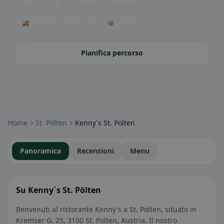
🚚 Consegna a domicilio
🥡 Asporto
Pianifica percorso
Badge della community: senza glutine, vegano, halal e altro – subito
visibili.
Home
St. Pölten
Kenny´s St. Pölten
Panoramica
Recensioni
Menu
Su Kenny´s St. Pölten
Benvenuti al ristorante Kenny's a St. Pölten, situato in
Kremser G. 25, 3100 St. Pölten, Austria. Il nostro