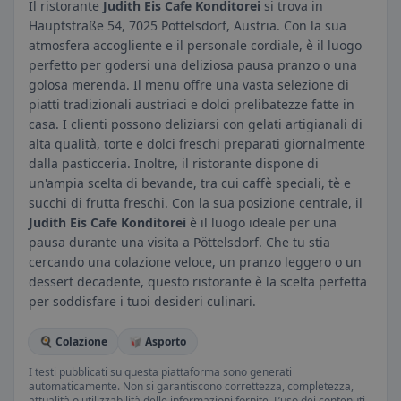
Il ristorante
Judith Eis Cafe Konditorei
si trova in
Hauptstraße 54, 7025 Pöttelsdorf, Austria. Con la sua
atmosfera accogliente e il personale cordiale, è il luogo
perfetto per godersi una deliziosa pausa pranzo o una
golosa merenda. Il menu offre una vasta selezione di
piatti tradizionali austriaci e dolci prelibatezze fatte in
casa. I clienti possono deliziarsi con gelati artigianali di
alta qualità, torte e dolci freschi preparati giornalmente
dalla pasticceria. Inoltre, il ristorante dispone di
un'ampia scelta di bevande, tra cui caffè speciali, tè e
succhi di frutta freschi. Con la sua posizione centrale, il
Judith Eis Cafe Konditorei
è il luogo ideale per una
pausa durante una visita a Pöttelsdorf. Che tu stia
cercando una colazione veloce, un pranzo leggero o un
dessert decadente, questo ristorante è la scelta perfetta
per soddisfare i tuoi desideri culinari.
🍳 Colazione
🥡 Asporto
I testi pubblicati su questa piattaforma sono generati
automaticamente. Non si garantiscono correttezza, completezza,
attualità o utilizzabilità delle informazioni fornite. L’uso dei contenuti