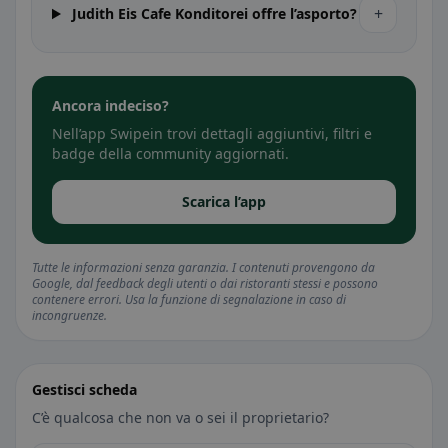
+
Judith Eis Cafe Konditorei offre l’asporto?
Ancora indeciso?
Nell’app Swipein trovi dettagli aggiuntivi, filtri e
badge della community aggiornati.
Scarica l’app
Tutte le informazioni senza garanzia. I contenuti provengono da
Google, dal feedback degli utenti o dai ristoranti stessi e possono
contenere errori. Usa la funzione di segnalazione in caso di
incongruenze.
Gestisci scheda
C’è qualcosa che non va o sei il proprietario?