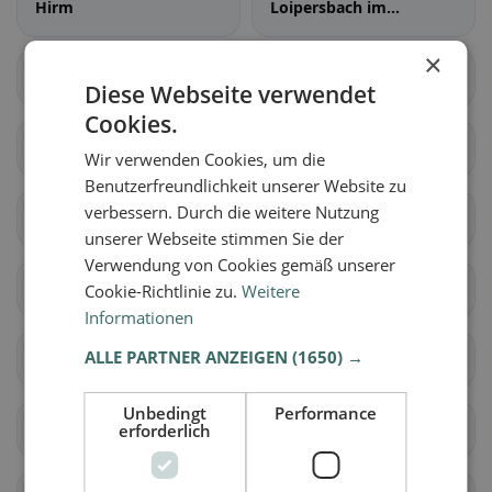
Hirm
Loipersbach im
Burgenland
×
Marz
Mattersburg
Diese Webseite verwendet
Cookies.
Neudörfl
Pöttelsdorf
Wir verwenden Cookies, um die
Benutzerfreundlichkeit unserer Website zu
verbessern. Durch die weitere Nutzung
Pöttsching
Rohrbach bei
unserer Webseite stimmen Sie der
Mattersburg
Verwendung von Cookies gemäß unserer
Bad Sauerbrunn
Schattendorf
Cookie-Richtlinie zu.
Weitere
Informationen
ALLE PARTNER ANZEIGEN
(1650) →
Sieggraben
Sigleß
Unbedingt
Performance
Wiesen
Antau
erforderlich