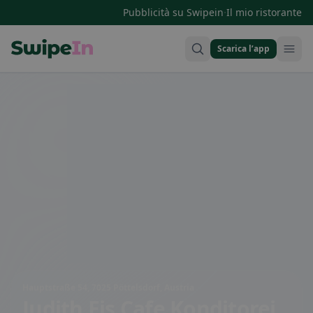
·
Pubblicità su Swipein
Il mio ristorante
Scarica l’app
Swipein Homepage
Hauptstraße 54, 7025 Pöttelsdorf, Austria
Judith Eis Cafe Konditorei