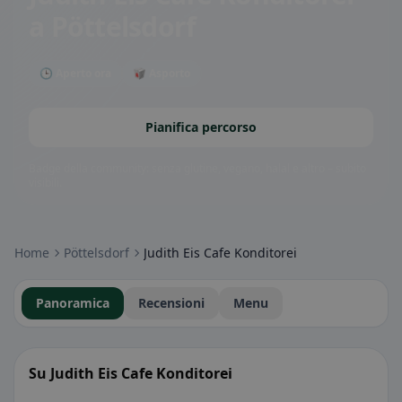
a Pöttelsdorf
🕒 Aperto ora
🥡 Asporto
Pianifica percorso
Badge della community: senza glutine, vegano, halal e altro – subito
visibili.
Home
Pöttelsdorf
Judith Eis Cafe Konditorei
Panoramica
Recensioni
Menu
Su Judith Eis Cafe Konditorei