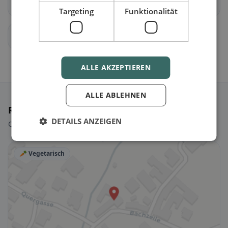
Baumgarten
Zemendorf-Stöttera
Targeting
Funktionalität
Krensdorf
ALLE AKZEPTIEREN
ALLE ABLEHNEN
Ristoranti selezionati
DETAILS ANZEIGEN
Qualche scelta per iniziare subito.
🥕 Vegetarisch