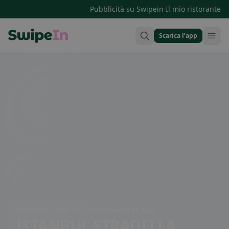
·
Pubblicità su Swipein
Il mio ristorante
Scarica l’app
Swipein Homepage
Corso XXVI Aprile, 12, 27049 Stradella PV, Italy
İSTANBUL STRADELLA