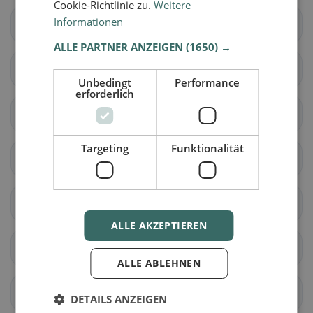
Cookie-Richtlinie zu.
Weitere
Informationen
Barbianello
Bascapè
ALLE PARTNER ANZEIGEN
(1650) →
Bastida Pancarana
Battuda
Unbedingt
Performance
erforderlich
Belgioioso
Bereguardo
Targeting
Funktionalität
Borgarello
dorf-priolo
Borgoratto Mormorolo
dorf-sankt-siro
ALLE AKZEPTIEREN
Bornasco
Bosnasco
ALLE ABLEHNEN
brallo-von-pregola
Breme
DETAILS ANZEIGEN