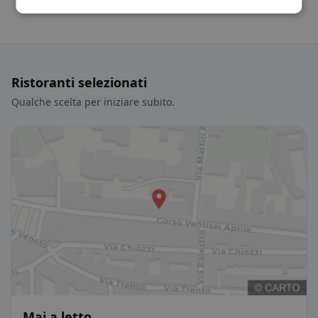
Ristoranti selezionati
Qualche scelta per iniziare subito.
Mai a letto