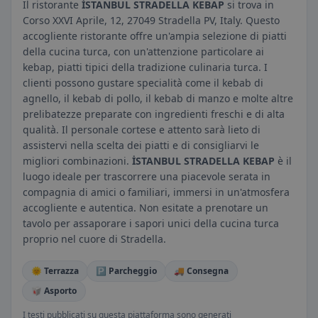
Il ristorante
İSTANBUL STRADELLA KEBAP
si trova in
Corso XXVI Aprile, 12, 27049 Stradella PV, Italy. Questo
accogliente ristorante offre un'ampia selezione di piatti
della cucina turca, con un'attenzione particolare ai
kebap, piatti tipici della tradizione culinaria turca. I
clienti possono gustare specialità come il kebab di
agnello, il kebab di pollo, il kebab di manzo e molte altre
prelibatezze preparate con ingredienti freschi e di alta
qualità. Il personale cortese e attento sarà lieto di
assistervi nella scelta dei piatti e di consigliarvi le
migliori combinazioni.
İSTANBUL STRADELLA KEBAP
è il
luogo ideale per trascorrere una piacevole serata in
compagnia di amici o familiari, immersi in un'atmosfera
accogliente e autentica. Non esitate a prenotare un
tavolo per assaporare i sapori unici della cucina turca
proprio nel cuore di Stradella.
🌞 Terrazza
🅿️ Parcheggio
🚚 Consegna
🥡 Asporto
I testi pubblicati su questa piattaforma sono generati