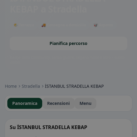
KEBAP
a Stradella
🌤 Terrazza
🚚 Consegna a domicilio
🥡 Asporto
Pianifica percorso
Badge della community: senza glutine, vegano, halal e altro – subito
visibili.
Home
Stradella
İSTANBUL STRADELLA KEBAP
Panoramica
Recensioni
Menu
Su İSTANBUL STRADELLA KEBAP