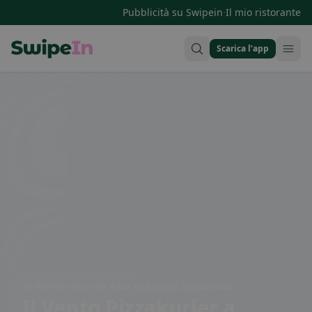
·
Pubblicità su Swipein
Il mio ristorante
Scarica l’app
Swipein Homepage
St. Gallerstrasse 10A, 8488 Turbenthal, Switzerland
Il Vento Pizzakurier
a