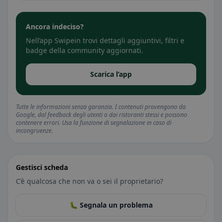
Ancora indeciso?
Nell’app Swipein trovi dettagli aggiuntivi, filtri e
badge della community aggiornati.
Scarica l’app
Tutte le informazioni senza garanzia. I contenuti provengono da
Google, dal feedback degli utenti o dai ristoranti stessi e possono
contenere errori. Usa la funzione di segnalazione in caso di
incongruenze.
Gestisci scheda
C’è qualcosa che non va o sei il proprietario?
🐛 Segnala un problema