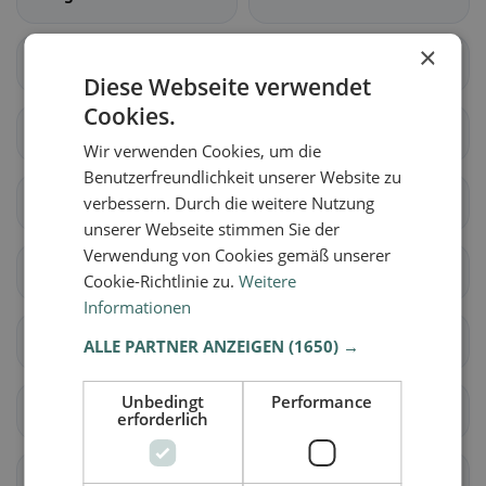
×
Bonstetten
Hausen am Albis
Diese Webseite verwendet
Cookies.
Hedingen
Kappel am Albis
Wir verwenden Cookies, um die
Benutzerfreundlichkeit unserer Website zu
Knonau
verbessern. Durch die weitere Nutzung
Maschwanden
unserer Webseite stimmen Sie der
Verwendung von Cookies gemäß unserer
Mettmenstetten
Obfelden
Cookie-Richtlinie zu.
Weitere
Informationen
Rifferswil
Stallikon
ALLE PARTNER ANZEIGEN
(1650) →
Unbedingt
Performance
Wettswil am Albis
Benken (ZH)
erforderlich
Berg am Irchel
Buch am Irchel