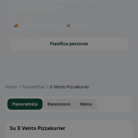
Turbenthal
🚚 Consegna a domicilio
🥡 Asporto
Pianifica percorso
Badge della community: senza glutine, vegano, halal e altro – subito
visibili.
Home
Turbenthal
Il Vento Pizzakurier
Panoramica
Recensioni
Menu
Su Il Vento Pizzakurier