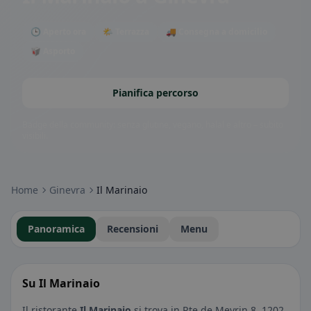
🕒 Aperto ora
🌤 Terrazza
🚚 Consegna a domicilio
🥡 Asporto
Pianifica percorso
Badge della community: senza glutine, vegano, halal e altro – subito
visibili.
Home
Ginevra
Il Marinaio
Panoramica
Recensioni
Menu
Su Il Marinaio
Il ristorante
Il Marinaio
si trova in Rte de Meyrin 8, 1202