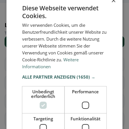
×
Diese Webseite verwendet
Cookies.
Luoghi nelle vicinanze
Wir verwenden Cookies, um die
Benutzerfreundlichkeit unserer Website zu
Trova il luogo giusto per la tua ricerca di ristoranti.
verbessern. Durch die weitere Nutzung
Mostra tutti i luoghi
unserer Webseite stimmen Sie der
Verwendung von Cookies gemäß unserer
Cookie-Richtlinie zu.
Weitere
Aire-la-Ville
Anières
Informationen
ALLE PARTNER ANZEIGEN
(1650) →
Avully
Avusy
Unbedingt
Performance
erforderlich
Bardonnex
Bellevue
Targeting
Funktionalität
Bernex
Carouge (GE)