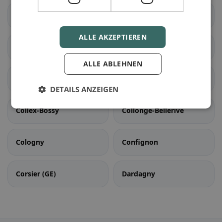
Cartigny
Céligny
ALLE AKZEPTIEREN
Chancy
Chêne-Bougeries
ALLE ABLEHNEN
Chêne-Bourg
Choulex
DETAILS ANZEIGEN
Collex-Bossy
Collonge-Bellerive
Cologny
Confignon
Corsier (GE)
Dardagny