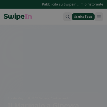
·
Pubblicità su Swipein
Il mio ristorante
Scarica l’app
Swipein Homepage
Rte de Meyrin 8, 1202 Genève, Switzerland
Il Marinaio
a Ginevra