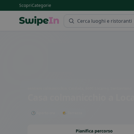
Scopri
Categorie
Swipein Homepage
sentiero colmanicchio, Cardada, 6600 Locarno, Switzerland
Casa colmanicchio
a Loc
🕒 Aperto ora
🌤 Terrazza
Pianifica percorso