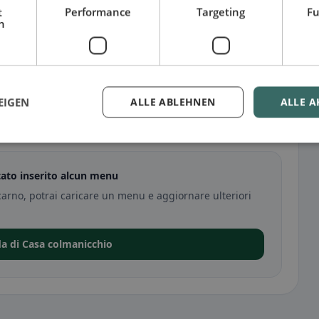
t
Performance
Targeting
Fu
h
EIGEN
ALLE ABLEHNEN
ALLE A
tato inserito alcun menu
carno, potrai caricare un menu e aggiornare ulteriori
da di Casa colmanicchio