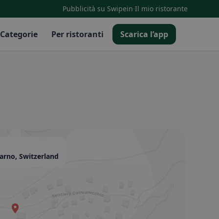
·
Pubblicità su Swipein
Il mio ristorante
Categorie
Per ristoranti
Scarica l’app
arno, Switzerland