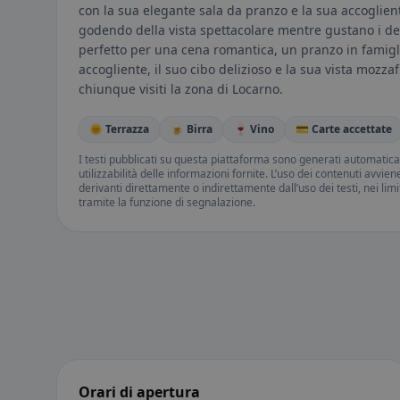
con la sua elegante sala da pranzo e la sua accoglien
godendo della vista spettacolare mentre gustano i deliz
perfetto per una cena romantica, un pranzo in famigl
accogliente, il suo cibo delizioso e la sua vista mozz
chiunque visiti la zona di Locarno.
🌞 Terrazza
🍺 Birra
🍷 Vino
💳 Carte accettate
I testi pubblicati su questa piattaforma sono generati automatic
utilizzabilità delle informazioni fornite. L’uso dei contenuti avvie
derivanti direttamente o indirettamente dall’uso dei testi, nei lim
tramite la funzione di segnalazione.
Orari di apertura