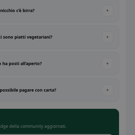
+
icchio c’è birra?
+
i sono piatti vegetariani?
+
 ha posti all’aperto?
+
possibile pagare con carta?
 badge della community aggiornati.