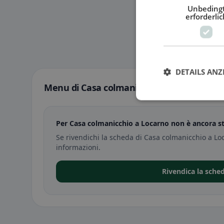
Unbeding
erforderlic
DETAILS ANZ
Menu di Casa colmanicchio a Locarno
Per Casa colmanicchio a Locarno non è ancora s
Se rivendichi la scheda di Casa colmanicchio a Lo
informazioni.
Rivendica la sche