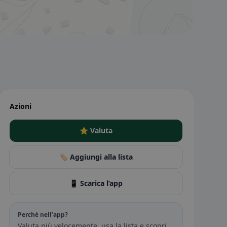
Azioni
⭐ Valuta
🏷️ Aggiungi alla lista
📱 Scarica l’app
Perché nell’app?
Valuta più velocemente, usa la lista e scopri