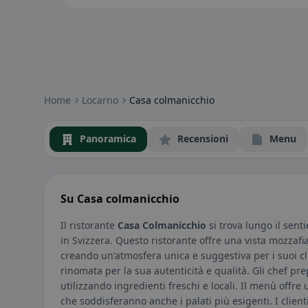
Badge della community: senza glutine, vegano, halal e altro – subi
Home
Locarno
Casa colmanicchio
Panoramica
Recensioni
Menu
Su Casa colmanicchio
Il ristorante
Casa Colmanicchio
si trova lungo il sent
in Svizzera. Questo ristorante offre una vista mozzaf
creando un'atmosfera unica e suggestiva per i suoi cli
rinomata per la sua autenticità e qualità. Gli chef pr
utilizzando ingredienti freschi e locali. Il menù offre
che soddisferanno anche i palati più esigenti. I client