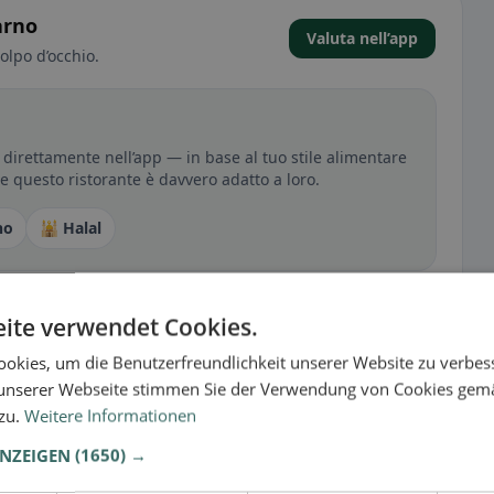
arno
Valuta nell’app
olpo d’occhio.
direttamente nell’app — in base al tuo stile alimentare
 se questo ristorante è davvero adatto a loro.
no
🕌 Halal
ite verwendet Cookies.
sperienza
tutto per senza glutine, vegano, vegetariano o halal.
okies, um die Benutzerfreundlichkeit unserer Website zu verbes
unserer Webseite stimmen Sie der Verwendung von Cookies gem
 zu.
Weitere Informationen
ANZEIGEN
(1650) →