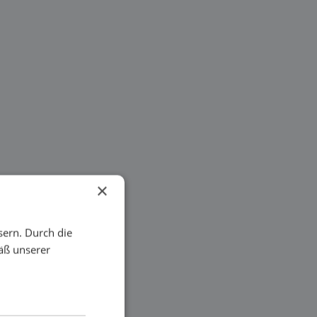
×
sern. Durch die
äß unserer