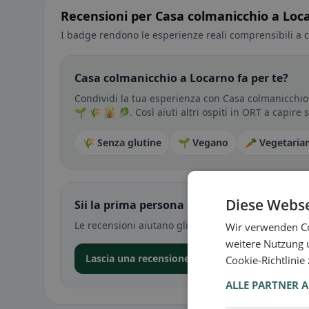
Recensioni per Casa colmanicchio a Loc
I badge rendono le esperienze reali comprensibili a c
Casa colmanicchio a Locarno fa per te?
Condividi la tua esperienza con Casa colmanicchio 
🌱 🌾 🕌 🥬. Così aiuti altri ospiti in ORT a capire
🌾 Senza glutine
🌱 Vegano
🥕 Vegetaria
Diese Webse
Sii la prima persona a condividere la tua e
Le recensioni aiutano gli altri a decidere — soprat
Wir verwenden Co
weitere Nutzung 
Lascia una recensione nell’app
Cookie-Richtlinie
ALLE PARTNER 