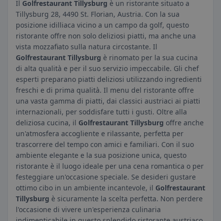
Il
Golfrestaurant Tillysburg
è un ristorante situato a
Tillysburg 28, 4490 St. Florian, Austria. Con la sua
posizione idilliaca vicino a un campo da golf, questo
ristorante offre non solo deliziosi piatti, ma anche una
vista mozzafiato sulla natura circostante. Il
Golfrestaurant Tillysburg
è rinomato per la sua cucina
di alta qualità e per il suo servizio impeccabile. Gli chef
esperti preparano piatti deliziosi utilizzando ingredienti
freschi e di prima qualità. Il menu del ristorante offre
una vasta gamma di piatti, dai classici austriaci ai piatti
internazionali, per soddisfare tutti i gusti. Oltre alla
deliziosa cucina, il
Golfrestaurant Tillysburg
offre anche
un'atmosfera accogliente e rilassante, perfetta per
trascorrere del tempo con amici e familiari. Con il suo
ambiente elegante e la sua posizione unica, questo
ristorante è il luogo ideale per una cena romantica o per
festeggiare un'occasione speciale. Se desideri gustare
ottimo cibo in un ambiente incantevole, il
Golfrestaurant
Tillysburg
è sicuramente la scelta perfetta. Non perdere
l'occasione di vivere un'esperienza culinaria
indimenticabile in questo splendido ristorante austriaco.