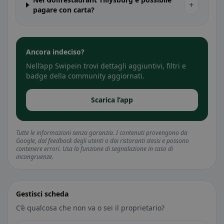
+
pagare con carta?
Ancora indeciso?
Nell’app Swipein trovi dettagli aggiuntivi, filtri e
badge della community aggiornati.
Scarica l’app
Tutte le informazioni senza garanzia. I contenuti provengono da
Google, dal feedback degli utenti o dai ristoranti stessi e possono
contenere errori. Usa la funzione di segnalazione in caso di
incongruenze.
Gestisci scheda
C’è qualcosa che non va o sei il proprietario?