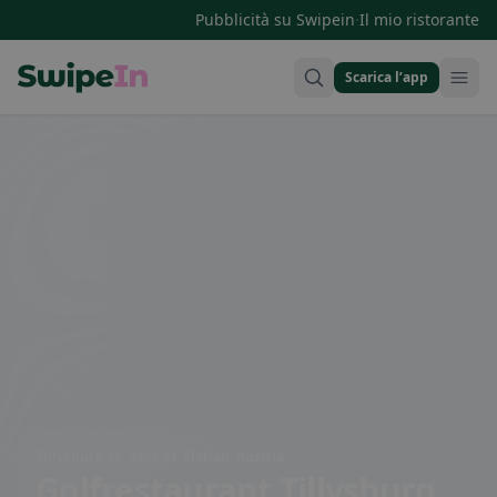
·
Pubblicità su Swipein
Il mio ristorante
Scarica l’app
Swipein Homepage
Tillysburg 28, 4490 St. Florian, Austria
Golfrestaurant Tillysburg