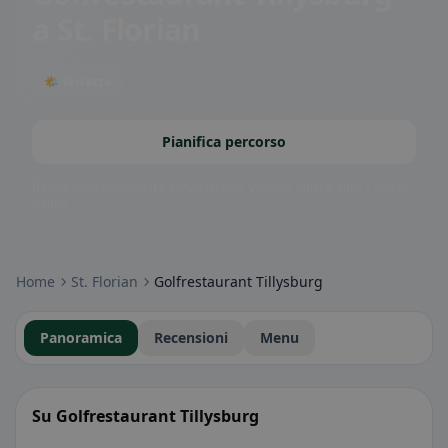
a St. Florian
🌤 Terrazza
Pianifica percorso
Badge della community: senza glutine, vegano, halal e altro – subito
visibili.
Home
St. Florian
Golfrestaurant Tillysburg
Panoramica
Recensioni
Menu
Su Golfrestaurant Tillysburg