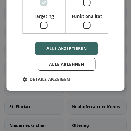
Asten
Eggendorf im
Targeting
Funktionalität
Traunkreis
Enns
Hargelsberg
ALLE AKZEPTIEREN
Hörsching
Hofkirchen im
Traunkreis
ALLE ABLEHNEN
Kematen an der Krems
Kirchberg-Thening
DETAILS ANZEIGEN
Kronstorf
Leonding
St. Florian
Neuhofen an der Krems
Niederneukirchen
Oftering