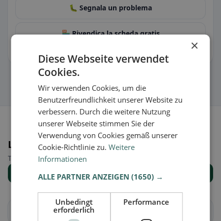
🐛 Segnala un problema
🏪 Rivendica la scheda gratis
×
Così puoi gestire orari, menu e informazioni.
Diese Webseite verwendet
Cookies.
Wir verwenden Cookies, um die
Benutzerfreundlichkeit unserer Website zu
verbessern. Durch die weitere Nutzung
unserer Webseite stimmen Sie der
Verwendung von Cookies gemäß unserer
Luoghi nelle vicinanze
Cookie-Richtlinie zu.
Weitere
Trova il luogo giusto per la tua ricerca di ristoranti.
Informationen
Mostra tutti i luoghi
ALLE PARTNER ANZEIGEN
(1650) →
Unbedingt
Performance
erforderlich
Allhaming
Ansfelden