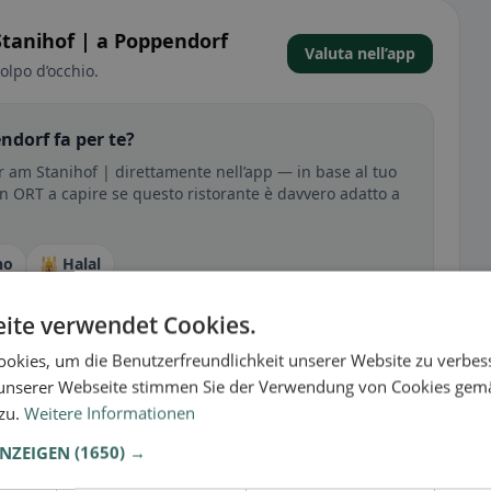
tanihof | a Poppendorf
Valuta nell’app
olpo d’occhio.
dorf fa per te?
 am Stanihof | direttamente nell’app — in base al tuo
i in ORT a capire se questo ristorante è davvero adatto a
no
🕌 Halal
ite verwendet Cookies.
okies, um die Benutzerfreundlichkeit unserer Website zu verbes
unserer Webseite stimmen Sie der Verwendung von Cookies gem
 zu.
Weitere Informationen
ANZEIGEN
(1650) →