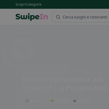
Scopri
Categorie
Swipein Homepage
Poppendorf 7, 3385 Markersdorf an der Pielach, Austria
Genussmanufaktur am
Stanihof |
a Poppendorf
🕒 Aperto ora
🌤 Terrazza
🥡 Asporto