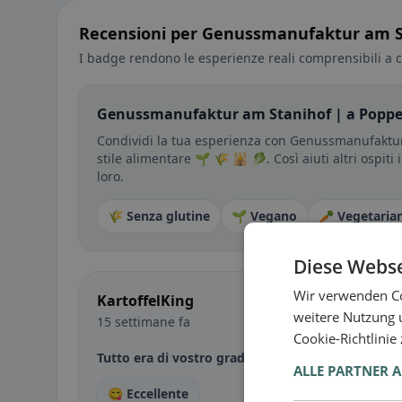
Recensioni per Genussmanufaktur am S
I badge rendono le esperienze reali comprensibili a c
Genussmanufaktur am Stanihof | a Poppen
Condividi la tua esperienza con Genussmanufaktur
stile alimentare 🌱 🌾 🕌 🥬. Così aiuti altri ospit
loro.
🌾 Senza glutine
🌱 Vegano
🥕 Vegetaria
Diese Webse
Wir verwenden Co
KartoffelKing
weitere Nutzung 
15 settimane fa
Cookie-Richtlinie
Tutto era di vostro gradimento?
ALLE PARTNER 
😋 Eccellente