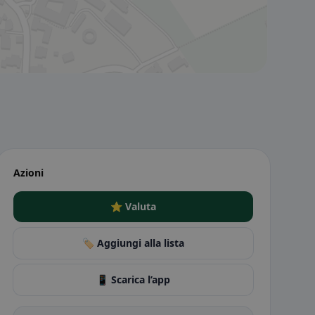
Azioni
⭐ Valuta
🏷️ Aggiungi alla lista
📱 Scarica l’app