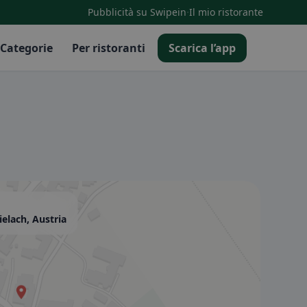
·
Pubblicità su Swipein
Il mio ristorante
Categorie
Per ristoranti
Scarica l’app
elach, Austria