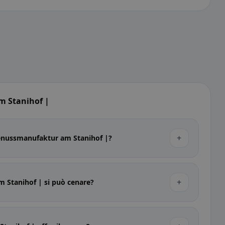
 Stanihof |
+
 Genussmanufaktur am Stanihof |?
+
 Stanihof | si può cenare?