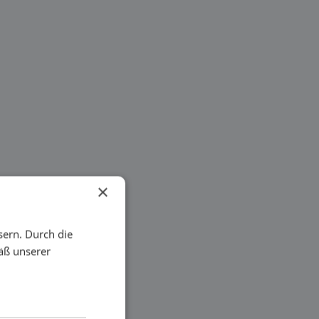
×
sern. Durch die
äß unserer