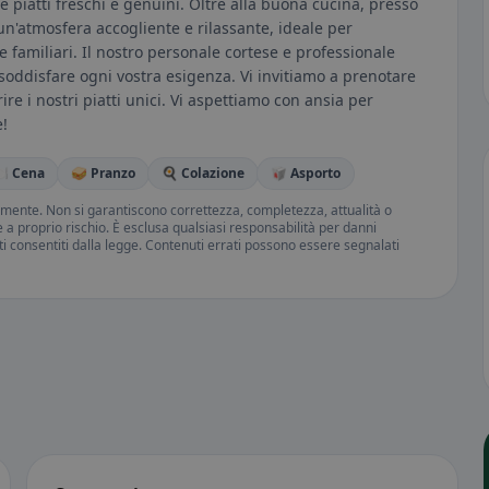
 piatti freschi e genuini. Oltre alla buona cucina, presso
'atmosfera accogliente e rilassante, ideale per
 familiari. Il nostro personale cortese e professionale
soddisfare ogni vostra esigenza. Vi invitiamo a prenotare
ire i nostri piatti unici. Vi aspettiamo con ansia per
e!
️ Cena
🥪 Pranzo
🍳 Colazione
🥡 Asporto
amente. Non si garantiscono correttezza, completezza, attualità o
ne a proprio rischio. È esclusa qualsiasi responsabilità per danni
iti consentiti dalla legge. Contenuti errati possono essere segnalati