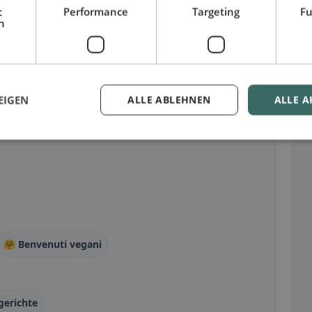
t
Performance
Targeting
Fu
h
?
EIGEN
ALLE ABLEHNEN
ALLE A
🤗 Benvenuti vegani
gerichte