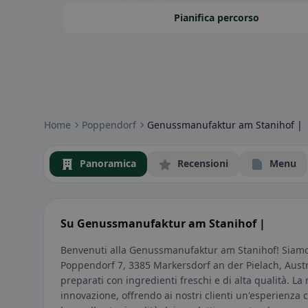
Pianifica percorso
Badge della community: senza glutine, vegano, halal e altro – subi
Home
Poppendorf
Genussmanufaktur am Stanihof |
Panoramica
Recensioni
Menu
Su Genussmanufaktur am Stanihof |
Benvenuti alla Genussmanufaktur am Stanihof! Siamo fe
Poppendorf 7, 3385 Markersdorf an der Pielach, Austria
preparati con ingredienti freschi e di alta qualità. La
innovazione, offrendo ai nostri clienti un'esperienza 