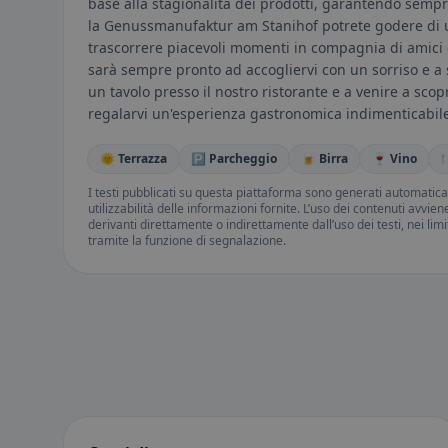
base alla stagionalità dei prodotti, garantendo sempre
la Genussmanufaktur am Stanihof potrete godere di un
trascorrere piacevoli momenti in compagnia di amici e
sarà sempre pronto ad accogliervi con un sorriso e a 
un tavolo presso il nostro ristorante e a venire a scopr
regalarvi un'esperienza gastronomica indimenticabil
🌞 Terrazza
🅿️ Parcheggio
🍺 Birra
🍷 Vino

I testi pubblicati su questa piattaforma sono generati automatic
utilizzabilità delle informazioni fornite. L’uso dei contenuti avvie
derivanti direttamente o indirettamente dall’uso dei testi, nei lim
tramite la funzione di segnalazione.