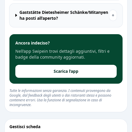
Gaststätte Dietesheimer Schänke/Mitanyen
+
ha posti all’aperto?
Ancora indeciso?
Nell’app Swipein trovi dettagli aggiuntivi, filtri e
badge della community aggiornati.
Scarica l’app
Tutte le informazioni senza garanzia. I contenuti provengono da
Google, dal feedback degli utenti o dai ristoranti stessi e possono
contenere errori. Usa la funzione di segnalazione in caso di
incongruenze.
Gestisci scheda