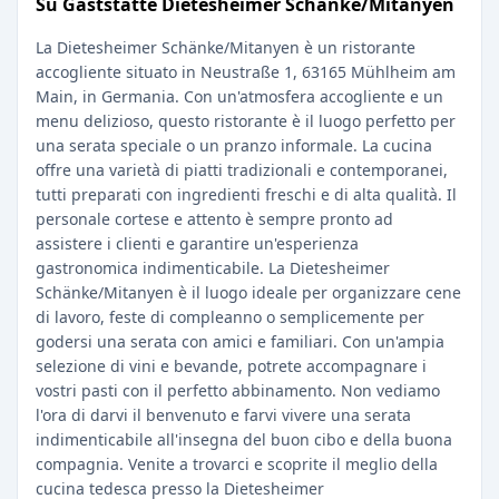
Su Gaststätte Dietesheimer Schänke/Mitanyen
La Dietesheimer Schänke/Mitanyen è un ristorante
accogliente situato in Neustraße 1, 63165 Mühlheim am
Main, in Germania. Con un'atmosfera accogliente e un
menu delizioso, questo ristorante è il luogo perfetto per
una serata speciale o un pranzo informale. La cucina
offre una varietà di piatti tradizionali e contemporanei,
tutti preparati con ingredienti freschi e di alta qualità. Il
personale cortese e attento è sempre pronto ad
assistere i clienti e garantire un'esperienza
gastronomica indimenticabile. La Dietesheimer
Schänke/Mitanyen è il luogo ideale per organizzare cene
di lavoro, feste di compleanno o semplicemente per
godersi una serata con amici e familiari. Con un'ampia
selezione di vini e bevande, potrete accompagnare i
vostri pasti con il perfetto abbinamento. Non vediamo
l'ora di darvi il benvenuto e farvi vivere una serata
indimenticabile all'insegna del buon cibo e della buona
compagnia. Venite a trovarci e scoprite il meglio della
cucina tedesca presso la Dietesheimer