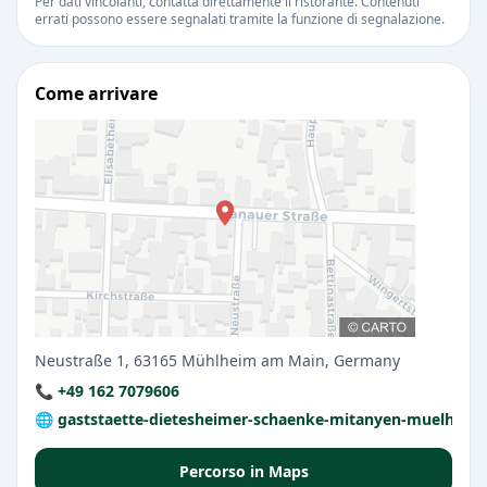
Per dati vincolanti, contatta direttamente il ristorante. Contenuti
errati possono essere segnalati tramite la funzione di segnalazione.
Come arrivare
Neustraße 1, 63165 Mühlheim am Main, Germany
📞 +49 162 7079606
🌐 gaststaette-dietesheimer-schaenke-mitanyen-muelheim.
Percorso in Maps