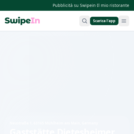
·
Pubblicità su Swipein
Il mio ristorante
Scarica l’app
Swipein Homepage
Neustraße 1, 63165 Mühlheim am Main, Germany
Gaststätte Dietesheimer