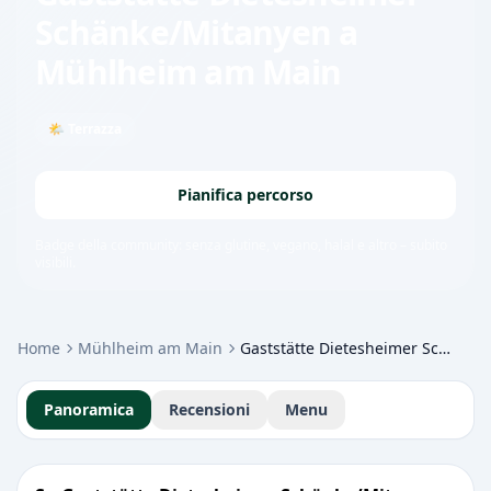
Schänke/Mitanyen
a
Mühlheim am Main
🌤 Terrazza
Pianifica percorso
Badge della community: senza glutine, vegano, halal e altro – subito
visibili.
Home
Mühlheim am Main
Gaststätte Dietesheimer Schänke/Mitanyen
Panoramica
Recensioni
Menu