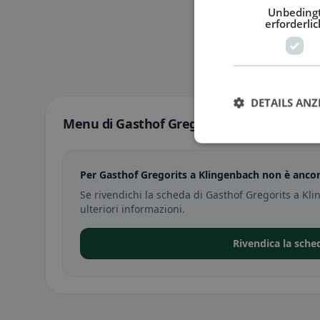
Unbeding
erforderlic
DETAILS ANZ
Menu di Gasthof Gregorits a Klingenbach
Per Gasthof Gregorits a Klingenbach non è ancor
Se rivendichi la scheda di Gasthof Gregorits a Kl
ulteriori informazioni.
Rivendica la sche