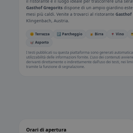
il ristorante è il luogo ideale per trascorrere una serat
Gasthof Gregorits
dispone di un ampio giardino ester
mesi più caldi. Venite a trovarci al ristorante
Gasthof 
Klingenbach, Austria.
🌞 Terrazza
🅿️ Parcheggio
🍺 Birra
🍷 Vino

🥡 Asporto
I testi pubblicati su questa piattaforma sono generati automatic
utilizzabilità delle informazioni fornite. L’uso dei contenuti avvie
derivanti direttamente o indirettamente dall’uso dei testi, nei lim
tramite la funzione di segnalazione.
Orari di apertura