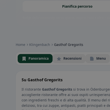
Pianifica percorso
Badge della community: senza glutine, vegano, halal e altro – subi
Home
Klingenbach
Gasthof Gregorits
Panoramica
Recensioni
Menu
Su Gasthof Gregorits
Il ristorante
Gasthof Gregorits
si trova in Ödenburger
accogliente ristorante offre ai suoi ospiti un'esperienz
con ingredienti freschi e di alta qualità. Il menu del 
deliziosi, tra cui zuppe, antipasti, piatti principali e