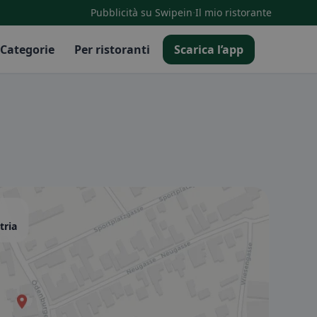
·
Pubblicità su Swipein
Il mio ristorante
Categorie
Per ristoranti
Scarica l’app
tria