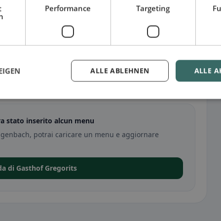
t
Performance
Targeting
Fu
h
EIGEN
ALLE ABLEHNEN
ALLE A
a stato inserito alcun menu
ingenbach, potrai caricare un menu e aggiornare
da di Gasthof Gregorits