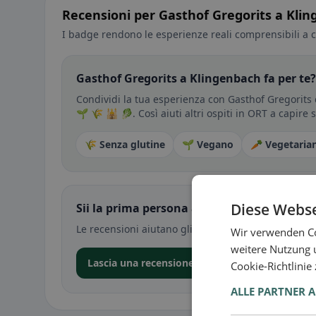
Recensioni per Gasthof Gregorits a Kli
I badge rendono le esperienze reali comprensibili a c
Gasthof Gregorits a Klingenbach fa per te?
Condividi la tua esperienza con Gasthof Gregorits 
🌱 🌾 🕌 🥬. Così aiuti altri ospiti in ORT a capire
🌾 Senza glutine
🌱 Vegano
🥕 Vegetaria
Diese Webse
Sii la prima persona a condividere la tua e
Le recensioni aiutano gli altri a decidere — soprat
Wir verwenden Co
weitere Nutzung 
Lascia una recensione nell’app
Cookie-Richtlinie
ALLE PARTNER 