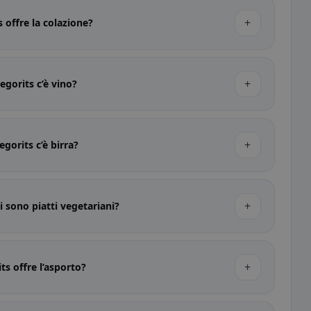
+
 offre la colazione?
+
egorits c’è vino?
+
gorits c’è birra?
+
i sono piatti vegetariani?
+
ts offre l’asporto?