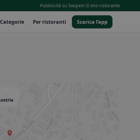
·
Pubblicità su Swipein
Il mio ristorante
Categorie
Per ristoranti
Scarica l’app
Austria