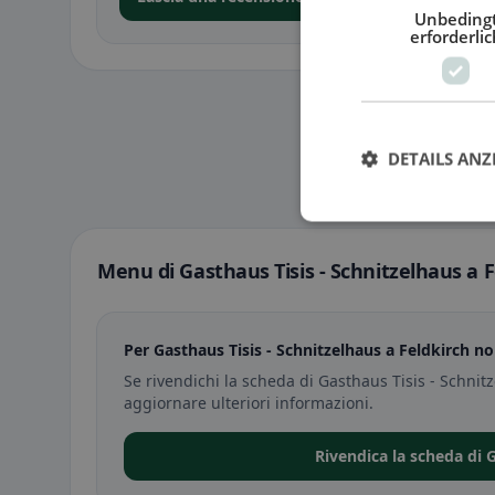
Unbeding
erforderlic
DETAILS ANZ
Menu di Gasthaus Tisis - Schnitzelhaus a F
Per Gasthaus Tisis - Schnitzelhaus a Feldkirch n
Se rivendichi la scheda di Gasthaus Tisis - Schnit
aggiornare ulteriori informazioni.
Rivendica la scheda di 