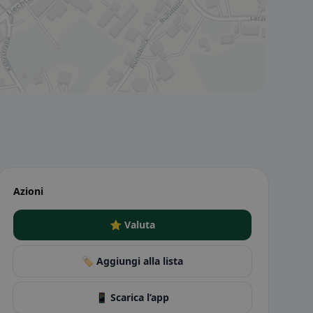
Azioni
⭐ Valuta
🏷️ Aggiungi alla lista
📱 Scarica l’app