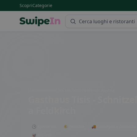
Scopri
Categorie
Swipein Homepage
Liechtensteiner Str. 106, 6800 Feldkirch, Austria
Gasthaus Tisis - Schnitze
a Feldkirch
🕒 Aperto ora
🌤 Terrazza
🚚 Consegna a domicilio
🥡 Asporto