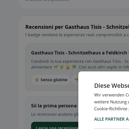
Recensioni per Gasthaus Tisis - Schnitze
I badge rendono le esperienze reali comprensibili a c
Gasthaus Tisis - Schnitzelhaus a Feldkirch 
Condividi la tua esperienza con Gasthaus Tisis - Sc
alimentare 🌱 🌾 🕌 🥬. Così aiuti altri ospiti in O
🌾 Senza glutine
🌱 Vegano
🥕 Vegetaria
Diese Webse
Wir verwenden Co
weitere Nutzung 
Sii la prima persona a condividere la tua e
Cookie-Richtlinie
Le recensioni aiutano gli altri a decidere — soprat
ALLE PARTNER 
Lascia una recensione nell’app