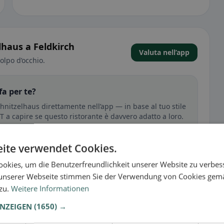
lhaus a Feldkirch
Valuta nell’app
olpo d’occhio.
fa per te?
hnitzelhaus direttamente nell’app — in base al tuo stile
RT a capire se questo ristorante è davvero adatto a loro.
no
🕌 Halal
ite verwendet Cookies.
okies, um die Benutzerfreundlichkeit unserer Website zu verbes
unserer Webseite stimmen Sie der Verwendung von Cookies gem
sperienza
 zu.
Weitere Informationen
tutto per senza glutine, vegano, vegetariano o halal.
ANZEIGEN
(1650) →