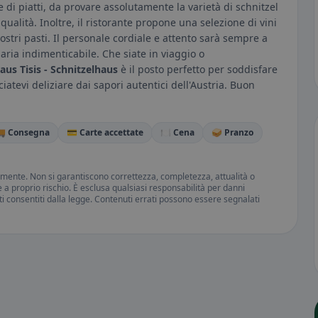
 di piatti, da provare assolutamente la varietà di schnitzel
 qualità. Inoltre, il ristorante propone una selezione di vini
ostri pasti. Il personale cordiale e attento sarà sempre a
aria indimenticabile. Che siate in viaggio o
aus Tisis - Schnitzelhaus
è il posto perfetto per soddisfare
iatevi deliziare dai sapori autentici dell'Austria. Buon
 Consegna
💳 Carte accettate
🍽️ Cena
🥪 Pranzo
amente. Non si garantiscono correttezza, completezza, attualità o
ne a proprio rischio. È esclusa qualsiasi responsabilità per danni
iti consentiti dalla legge. Contenuti errati possono essere segnalati