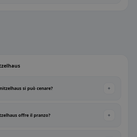
tzelhaus
+
hnitzelhaus si può cenare?
+
tzelhaus offre il pranzo?