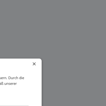
×
sern. Durch die
äß unserer