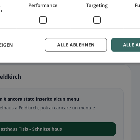
t
Performance
Targeting
Fu
h
EIGEN
ALLE ABLEHNEN
ALLE A
eldkirch
on è ancora stato inserito alcun menu
zelhaus a Feldkirch, potrai caricare un menu e
Gasthaus Tisis - Schnitzelhaus