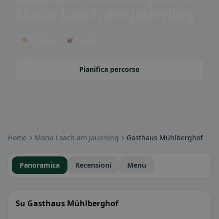
Maria Laach am Jauerling
🌤 Terrazza
🥡 Asporto
Pianifica percorso
Badge della community: senza glutine, vegano, halal e altro – subito
visibili.
Home
Maria Laach am Jauerling
Gasthaus Mühlberghof
Panoramica
Recensioni
Menu
Su Gasthaus Mühlberghof