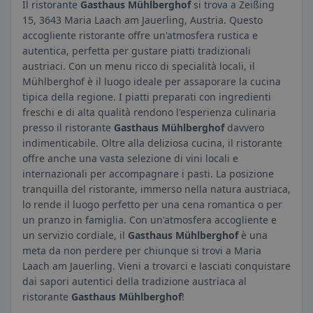
Il ristorante
Gasthaus Mühlberghof
si trova a Zeißing
15, 3643 Maria Laach am Jauerling, Austria. Questo
accogliente ristorante offre un'atmosfera rustica e
autentica, perfetta per gustare piatti tradizionali
austriaci. Con un menu ricco di specialità locali, il
Mühlberghof è il luogo ideale per assaporare la cucina
tipica della regione. I piatti preparati con ingredienti
freschi e di alta qualità rendono l'esperienza culinaria
presso il ristorante
Gasthaus Mühlberghof
davvero
indimenticabile. Oltre alla deliziosa cucina, il ristorante
offre anche una vasta selezione di vini locali e
internazionali per accompagnare i pasti. La posizione
tranquilla del ristorante, immerso nella natura austriaca,
lo rende il luogo perfetto per una cena romantica o per
un pranzo in famiglia. Con un'atmosfera accogliente e
un servizio cordiale, il
Gasthaus Mühlberghof
è una
meta da non perdere per chiunque si trovi a Maria
Laach am Jauerling. Vieni a trovarci e lasciati conquistare
dai sapori autentici della tradizione austriaca al
ristorante
Gasthaus Mühlberghof
!