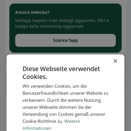
Ancora indeciso?
Nell’app Swipein trovi dettagli aggiuntivi, filtri e
badge della community aggiornati.
Scarica l’app
×
Tutte le informazioni senza garanzia. I contenuti provengono da
Google, dal feedback degli utenti o dai ristoranti stessi e possono
Diese Webseite verwendet
contenere errori. Usa la funzione di segnalazione in caso di
incongruenze.
Cookies.
Wir verwenden Cookies, um die
Benutzerfreundlichkeit unserer Website zu
Gestisci scheda
verbessern. Durch die weitere Nutzung
C’è qualcosa che non va o sei il proprietario?
unserer Webseite stimmen Sie der
Verwendung von Cookies gemäß unserer
🐛 Segnala un problema
Cookie-Richtlinie zu.
Weitere
Informationen