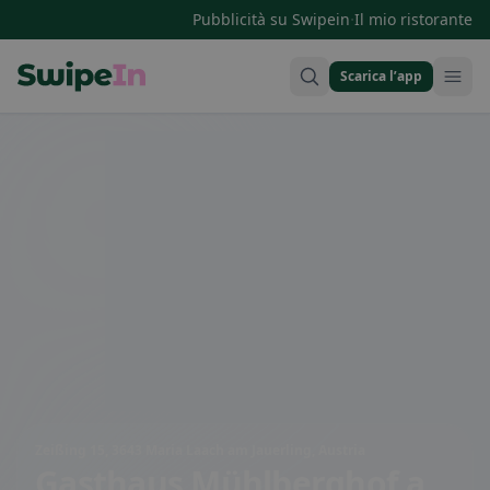
·
Pubblicità su Swipein
Il mio ristorante
Scarica l’app
Swipein Homepage
Zeißing 15, 3643 Maria Laach am Jauerling, Austria
Gasthaus Mühlberghof
a