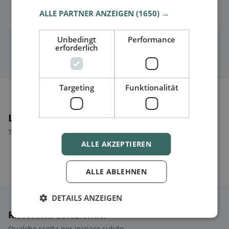
🏪 Rivendica la scheda gratis
ALLE PARTNER ANZEIGEN
(1650) →
Così puoi gestire orari, menu e informazioni.
Unbedingt
Performance
erforderlich
Targeting
Funktionalität
Luoghi nelle vicinanze
Trova il luogo giusto per la tua ricerca di ristoranti.
ALLE AKZEPTIEREN
ALLE ABLEHNEN
DETAILS ANZEIGEN
Ristoranti selezionati
Qualche scelta per iniziare subito.