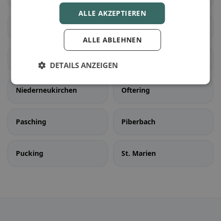
ALLE AKZEPTIEREN
Kronstorf
Leonding
ALLE ABLEHNEN
St. Florian
Neuhofen an der Krems
DETAILS ANZEIGEN
Niederneukirchen
Oftering
Pasching
Piberbach
Pucking
St. Marien