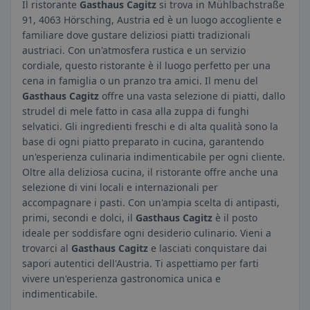
Il ristorante
Gasthaus Cagitz
si trova in Mühlbachstraße
91, 4063 Hörsching, Austria ed è un luogo accogliente e
familiare dove gustare deliziosi piatti tradizionali
austriaci. Con un'atmosfera rustica e un servizio
cordiale, questo ristorante è il luogo perfetto per una
cena in famiglia o un pranzo tra amici. Il menu del
Gasthaus Cagitz
offre una vasta selezione di piatti, dallo
strudel di mele fatto in casa alla zuppa di funghi
selvatici. Gli ingredienti freschi e di alta qualità sono la
base di ogni piatto preparato in cucina, garantendo
un'esperienza culinaria indimenticabile per ogni cliente.
Oltre alla deliziosa cucina, il ristorante offre anche una
selezione di vini locali e internazionali per
accompagnare i pasti. Con un'ampia scelta di antipasti,
primi, secondi e dolci, il
Gasthaus Cagitz
è il posto
ideale per soddisfare ogni desiderio culinario. Vieni a
trovarci al
Gasthaus Cagitz
e lasciati conquistare dai
sapori autentici dell'Austria. Ti aspettiamo per farti
vivere un'esperienza gastronomica unica e
indimenticabile.