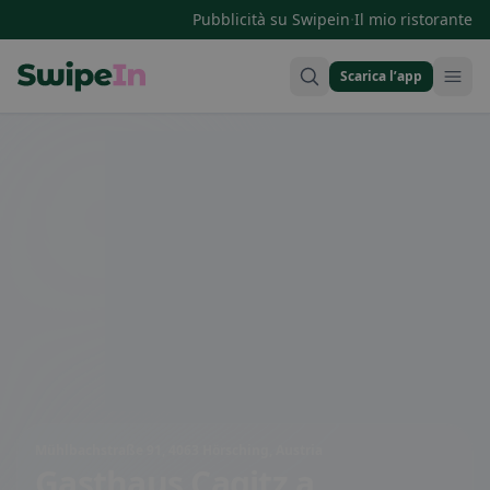
·
Pubblicità su Swipein
Il mio ristorante
Scarica l’app
Swipein Homepage
Mühlbachstraße 91, 4063 Hörsching, Austria
Gasthaus Cagitz
a