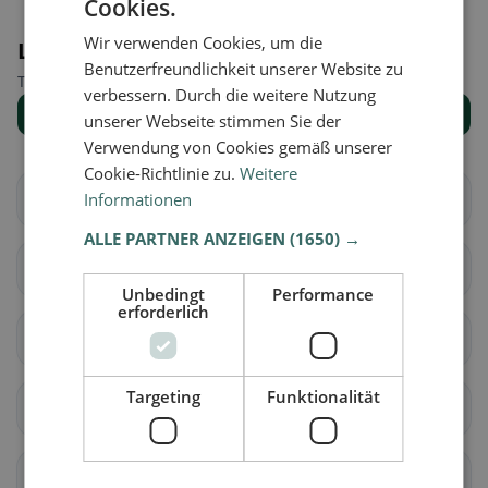
Cookies.
Wir verwenden Cookies, um die
Luoghi nelle vicinanze
Benutzerfreundlichkeit unserer Website zu
Trova il luogo giusto per la tua ricerca di ristoranti.
verbessern. Durch die weitere Nutzung
Mostra tutti i luoghi
unserer Webseite stimmen Sie der
Verwendung von Cookies gemäß unserer
Cookie-Richtlinie zu.
Weitere
Allhaming
Informationen
Ansfelden
ALLE PARTNER ANZEIGEN
(1650) →
Asten
Eggendorf im
Traunkreis
Unbedingt
Performance
erforderlich
Enns
Hargelsberg
Targeting
Funktionalität
Hörsching
Hofkirchen im
Traunkreis
Kematen an der Krems
Kirchberg-Thening