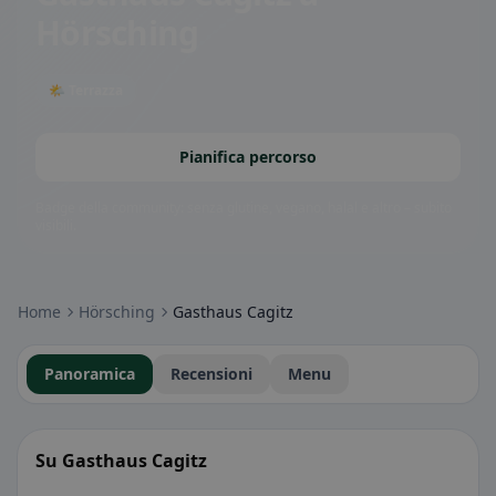
Hörsching
🌤 Terrazza
Pianifica percorso
Badge della community: senza glutine, vegano, halal e altro – subito
visibili.
Home
Hörsching
Gasthaus Cagitz
Panoramica
Recensioni
Menu
Su Gasthaus Cagitz