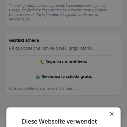
Tutte le informazioni senza garanzia. I contenuti provengono da
Google, dal feedback degli utenti o dai ristoranti stessi e possono
contenere errori. Usa la funzione di segnalazione in caso di
incongruenze.
Gestisci scheda
C’è qualcosa che non va o sei il proprietario?
🐛 Segnala un problema
🏪 Rivendica la scheda gratis
Così puoi gestire orari, menu e informazioni.
×
Diese Webseite verwendet