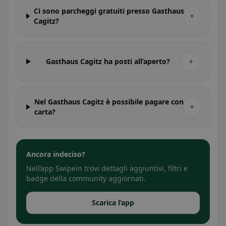
Ci sono parcheggi gratuiti presso Gasthaus
+
Cagitz?
+
Gasthaus Cagitz ha posti all’aperto?
Nel Gasthaus Cagitz è possibile pagare con
+
carta?
Ancora indeciso?
Nell’app Swipein trovi dettagli aggiuntivi, filtri e
badge della community aggiornati.
Scarica l’app