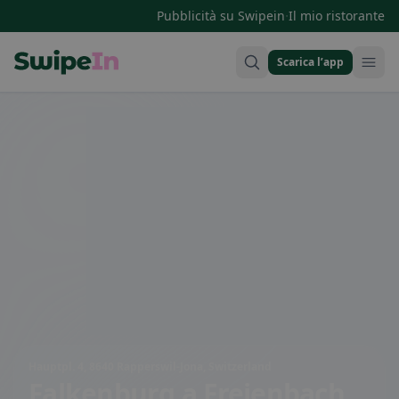
·
Pubblicità su Swipein
Il mio ristorante
Scarica l’app
Swipein Homepage
Hauptpl. 4, 8640 Rapperswil-Jona, Switzerland
Falkenburg
a Freienbach