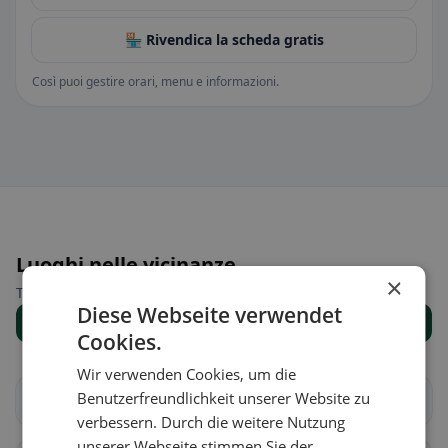
🏪 Rivendica la scheda gratis
Così puoi gestire orari, menu e informazioni.
Luoghi nelle vicinanze
×
Trova il luogo giusto per la tua ricerca di ristoranti.
Diese Webseite verwendet
Mostra tutti i luoghi
Cookies.
Wir verwenden Cookies, um die
Benutzerfreundlichkeit unserer Website zu
Altendorf
Einsiedeln
verbessern. Durch die weitere Nutzung
unserer Webseite stimmen Sie der