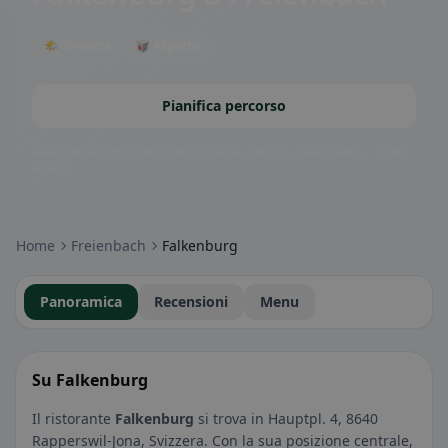
🌤 Terrazza
🥡 Asporto
Pianifica percorso
Badge della community: senza glutine, vegano, halal e altro – subito
visibili.
Home
Freienbach
Falkenburg
Panoramica
Recensioni
Menu
Su Falkenburg
Il ristorante
Falkenburg
si trova in Hauptpl. 4, 8640
Rapperswil-Jona, Svizzera. Con la sua posizione centrale,