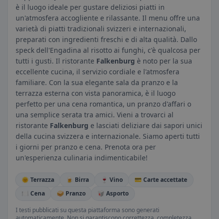
è il luogo ideale per gustare deliziosi piatti in
un'atmosfera accogliente e rilassante. Il menu offre una
varietà di piatti tradizionali svizzeri e internazionali,
preparati con ingredienti freschi e di alta qualità. Dallo
speck dell'Engadina al risotto ai funghi, c'è qualcosa per
tutti i gusti. Il ristorante
Falkenburg
è noto per la sua
eccellente cucina, il servizio cordiale e l'atmosfera
familiare. Con la sua elegante sala da pranzo e la
terrazza esterna con vista panoramica, è il luogo
perfetto per una cena romantica, un pranzo d'affari o
una semplice serata tra amici. Vieni a trovarci al
ristorante
Falkenburg
e lasciati deliziare dai sapori unici
della cucina svizzera e internazionale. Siamo aperti tutti
i giorni per pranzo e cena. Prenota ora per
un'esperienza culinaria indimenticabile!
🌞 Terrazza
🍺 Birra
🍷 Vino
💳 Carte accettate
🍽️ Cena
🥪 Pranzo
🥡 Asporto
I testi pubblicati su questa piattaforma sono generati
automaticamente. Non si garantiscono correttezza, completezza,