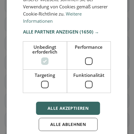
Gersau
Feusisberg
Verwendung von Cookies gemäß unserer
Cookie-Richtlinie zu.
Weitere
Informationen
Freienbach
Wollerau
ALLE PARTNER ANZEIGEN
(1650) →
Küssnacht (SZ)
Galgenen
Unbedingt
Performance
erforderlich
Innerthal
Lachen
Targeting
Funktionalität
Reichenburg
Schübelbach
Tuggen
Vorderthal
ALLE AKZEPTIEREN
Wangen (SZ)
Alpthal
ALLE ABLEHNEN