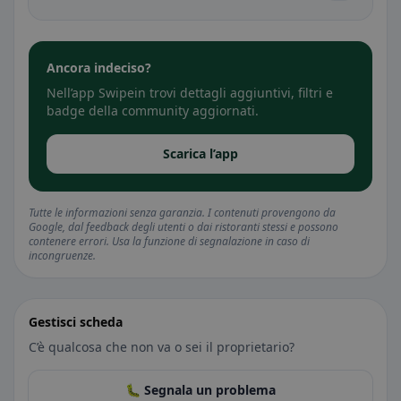
Ancora indeciso?
Nell’app Swipein trovi dettagli aggiuntivi, filtri e
badge della community aggiornati.
Scarica l’app
Tutte le informazioni senza garanzia. I contenuti provengono da
Google, dal feedback degli utenti o dai ristoranti stessi e possono
contenere errori. Usa la funzione di segnalazione in caso di
incongruenze.
Gestisci scheda
C’è qualcosa che non va o sei il proprietario?
🐛 Segnala un problema