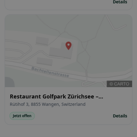
Details
Restaurant Golfpark Zürichsee –
Öffentliches Restaurant. Terrasse.
Rütihof 3, 8855 Wangen, Switzerland
Bankett. Seminar
Details
Jetzt offen