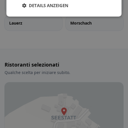
Illgau
Ingenbohl
DETAILS ANZEIGEN
Lauerz
Morschach
Ristoranti selezionati
Qualche scelta per iniziare subito.