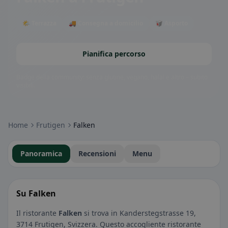
🌤 Terrazza
🚚 Consegna a domicilio
🥡 Asporto
Pianifica percorso
Badge della community: senza glutine, vegano, halal e altro – subito
visibili.
Home
Frutigen
Falken
Panoramica
Recensioni
Menu
Su Falken
Il ristorante
Falken
si trova in Kanderstegstrasse 19,
3714 Frutigen, Svizzera. Questo accogliente ristorante