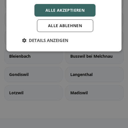
Rapperswil (BE)
Schüpfen
ALLE AKZEPTIEREN
Seedorf (BE)
Aarwangen
ALLE ABLEHNEN
Auswil
Bannwil
DETAILS ANZEIGEN
Bleienbach
Busswil bei Melchnau
Gondiswil
Langenthal
Lotzwil
Madiswil