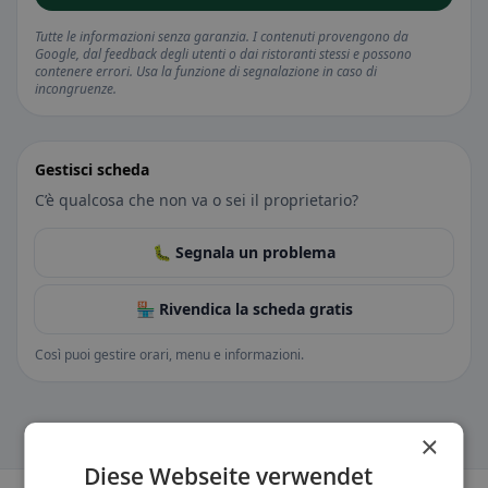
Tutte le informazioni senza garanzia. I contenuti provengono da
Google, dal feedback degli utenti o dai ristoranti stessi e possono
contenere errori. Usa la funzione di segnalazione in caso di
incongruenze.
Gestisci scheda
C’è qualcosa che non va o sei il proprietario?
🐛 Segnala un problema
🏪 Rivendica la scheda gratis
Così puoi gestire orari, menu e informazioni.
×
Diese Webseite verwendet