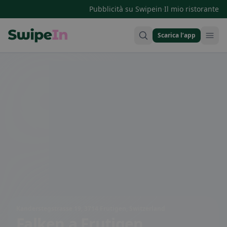
·
Pubblicità su Swipein
Il mio ristorante
Scarica l’app
Swipein Homepage
Kanderstegstrasse 19, 3714 Frutigen, Switzerland
Falken
a Frutigen