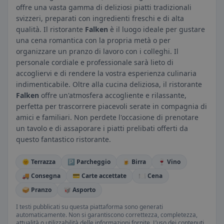
offre una vasta gamma di deliziosi piatti tradizionali
svizzeri, preparati con ingredienti freschi e di alta
qualità. Il ristorante
Falken
è il luogo ideale per gustare
una cena romantica con la propria metà o per
organizzare un pranzo di lavoro con i colleghi. Il
personale cordiale e professionale sarà lieto di
accogliervi e di rendere la vostra esperienza culinaria
indimenticabile. Oltre alla cucina deliziosa, il ristorante
Falken
offre un'atmosfera accogliente e rilassante,
perfetta per trascorrere piacevoli serate in compagnia di
amici e familiari. Non perdete l'occasione di prenotare
un tavolo e di assaporare i piatti prelibati offerti da
questo fantastico ristorante.
🌞 Terrazza
🅿️ Parcheggio
🍺 Birra
🍷 Vino
🚚 Consegna
💳 Carte accettate
🍽️ Cena
🥪 Pranzo
🥡 Asporto
I testi pubblicati su questa piattaforma sono generati
automaticamente. Non si garantiscono correttezza, completezza,
attualità o utilizzabilità delle informazioni fornite. L’uso dei contenuti