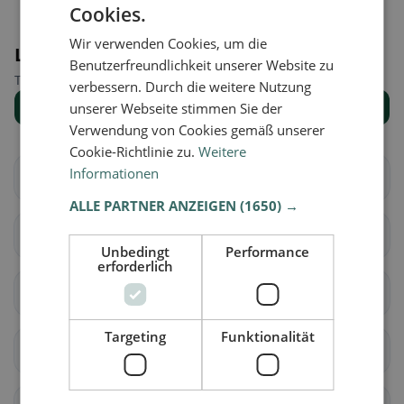
Cookies.
Wir verwenden Cookies, um die
Luoghi nelle vicinanze
Benutzerfreundlichkeit unserer Website zu
Trova il luogo giusto per la tua ricerca di ristoranti.
verbessern. Durch die weitere Nutzung
Mostra tutti i luoghi
unserer Webseite stimmen Sie der
Verwendung von Cookies gemäß unserer
Cookie-Richtlinie zu.
Weitere
Informationen
Aarberg
Bargen (BE)
ALLE PARTNER ANZEIGEN
(1650) →
Grossaffoltern
Kallnach
Unbedingt
Performance
erforderlich
Kappelen
Lyss
Targeting
Funktionalität
Meikirch
Radelfingen