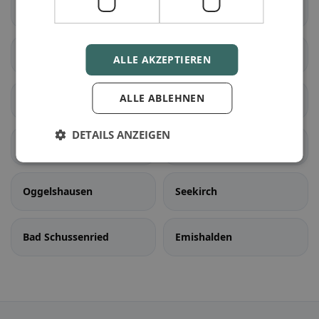
Steinhausen an der
Dürnau
Rottum
Kanzach
Moosburg
ALLE AKZEPTIEREN
ALLE ABLEHNEN
Tiefenbach
Alleshausen
DETAILS ANZEIGEN
Bad Buchau
Betzenweiler
Oggelshausen
Seekirch
Bad Schussenried
Emishalden