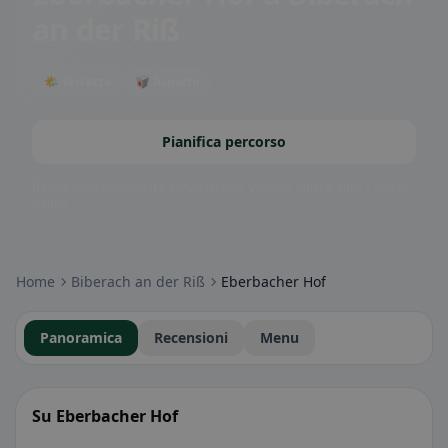
an der Riß
🌤 Terrazza
🥡 Asporto
Pianifica percorso
Badge della community: senza glutine, vegano, halal e altro – subito
visibili.
Home
Biberach an der Riß
Eberbacher Hof
Panoramica
Recensioni
Menu
Su Eberbacher Hof