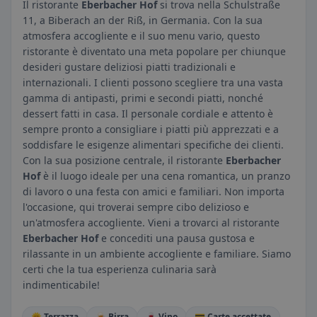
Il ristorante
Eberbacher Hof
si trova nella Schulstraße
11, a Biberach an der Riß, in Germania. Con la sua
atmosfera accogliente e il suo menu vario, questo
ristorante è diventato una meta popolare per chiunque
desideri gustare deliziosi piatti tradizionali e
internazionali. I clienti possono scegliere tra una vasta
gamma di antipasti, primi e secondi piatti, nonché
dessert fatti in casa. Il personale cordiale e attento è
sempre pronto a consigliare i piatti più apprezzati e a
soddisfare le esigenze alimentari specifiche dei clienti.
Con la sua posizione centrale, il ristorante
Eberbacher
Hof
è il luogo ideale per una cena romantica, un pranzo
di lavoro o una festa con amici e familiari. Non importa
l'occasione, qui troverai sempre cibo delizioso e
un'atmosfera accogliente. Vieni a trovarci al ristorante
Eberbacher Hof
e concediti una pausa gustosa e
rilassante in un ambiente accogliente e familiare. Siamo
certi che la tua esperienza culinaria sarà
indimenticabile!
🌞 Terrazza
🍺 Birra
🍷 Vino
💳 Carte accettate