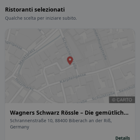
Ristoranti selezionati
Qualche scelta per iniziare subito.
Wagners Schwarz Rössle – Die gemütliche
Stube
Schrannenstraße 10, 88400 Biberach an der Riß,
Germany
Details