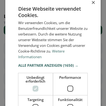
×
Diese Webseite verwendet
Cookies.
Luoghi nelle vicinanze
Wir verwenden Cookies, um die
Trova il luogo giusto per la tua ricerca di ristoranti.
Benutzerfreundlichkeit unserer Website zu
Mostra tutti i luoghi
verbessern. Durch die weitere Nutzung
unserer Webseite stimmen Sie der
Verwendung von Cookies gemäß unserer
Allmannsweiler
Bad Saulgau
Cookie-Richtlinie zu.
Weitere
Informationen
Birkhof
Bahnstock
ALLE PARTNER ANZEIGEN
(1650) →
Unbedingt
Performance
Biberach an der Riß
scholterhaus
erforderlich
Erlenmoos
Ochsenhausen
Targeting
Funktionalität