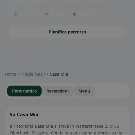
🕒 Aperto ora
🌤 Terrazza
🥡 Asporto
Pianifica percorso
Badge della community: senza glutine, vegano, halal e altro – subito
visibili.
Home
Niederhasli
Casa Mia
Panoramica
Recensioni
Menu
Su Casa Mia
Il ristorante
Casa Mia
si trova in Watterstrasse 2, 8156
Oberhasli, Svizzera. Con la sua posizione pittoresca e la