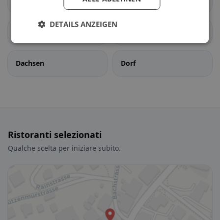
Wettswil am Albis
Benken (ZH)
DETAILS ANZEIGEN
Berg am Irchel
Buch am Irchel
Dachsen
Dorf
Ristoranti selezionati
Qualche scelta per iniziare subito.