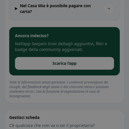
Nel Casa Mia è possibile pagare con
+
carta?
Ancora indeciso?
Nell’app Swipein trovi dettagli aggiuntivi, filtri e
badge della community aggiornati.
Scarica l’app
Tutte le informazioni senza garanzia. I contenuti provengono da
Google, dal feedback degli utenti o dai ristoranti stessi e possono
contenere errori. Usa la funzione di segnalazione in caso di
incongruenze.
Gestisci scheda
C’è qualcosa che non va o sei il proprietario?