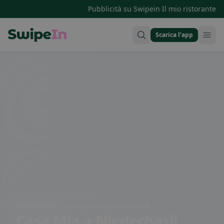
·
Pubblicità su Swipein
Il mio ristorante
Scarica l’app
Swipein Homepage
Watterstrasse 2, 8156 Oberhasli, Switzerland
Casa Mia
a Niederhasli