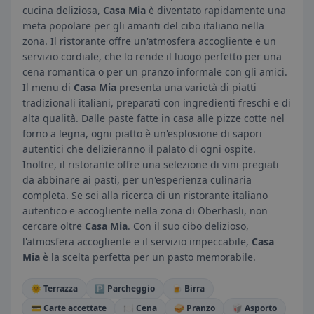
cucina deliziosa,
Casa Mia
è diventato rapidamente una
meta popolare per gli amanti del cibo italiano nella
zona. Il ristorante offre un'atmosfera accogliente e un
servizio cordiale, che lo rende il luogo perfetto per una
cena romantica o per un pranzo informale con gli amici.
Il menu di
Casa Mia
presenta una varietà di piatti
tradizionali italiani, preparati con ingredienti freschi e di
alta qualità. Dalle paste fatte in casa alle pizze cotte nel
forno a legna, ogni piatto è un'esplosione di sapori
autentici che delizieranno il palato di ogni ospite.
Inoltre, il ristorante offre una selezione di vini pregiati
da abbinare ai pasti, per un'esperienza culinaria
completa. Se sei alla ricerca di un ristorante italiano
autentico e accogliente nella zona di Oberhasli, non
cercare oltre
Casa Mia
. Con il suo cibo delizioso,
l'atmosfera accogliente e il servizio impeccabile,
Casa
Mia
è la scelta perfetta per un pasto memorabile.
🌞 Terrazza
🅿️ Parcheggio
🍺 Birra
💳 Carte accettate
🍽️ Cena
🥪 Pranzo
🥡 Asporto