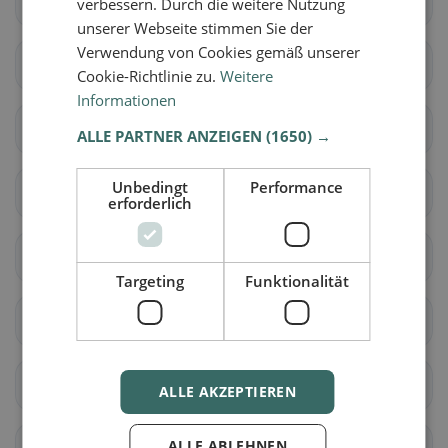
Altendorf
Schlatt
verbessern. Durch die weitere Nutzung
unserer Webseite stimmen Sie der
Verwendung von Cookies gemäß unserer
Aeugst am Albis
Affoltern am Albis
Cookie-Richtlinie zu.
Weitere
Informationen
Bonstetten
Hausen am Albis
ALLE PARTNER ANZEIGEN
(1650) →
Unbedingt
Performance
Hedingen
Kappel am Albis
erforderlich
Knonau
Maschwanden
Targeting
Funktionalität
Mettmenstetten
Obfelden
Rifferswil
Stallikon
ALLE AKZEPTIEREN
ALLE ABLEHNEN