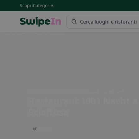
Scopri
Categorie
Swipein Homepage
Mühlentalstrasse 2, 8200 Schaffhausen, Switzerland
Restaurant 1001 Nacht
a
Sciaffusa
🥡 Asporto