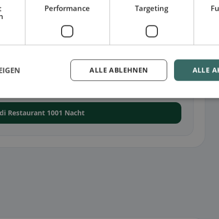
t
Performance
Targeting
Fu
h
a
ora stato inserito alcun menu
EIGEN
ALLE ABLEHNEN
ALLE A
a Sciaffusa, potrai caricare un menu e aggiornare
 di Restaurant 1001 Nacht