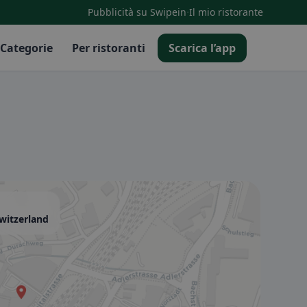
·
Pubblicità su Swipein
Il mio ristorante
Categorie
Per ristoranti
Scarica l’app
witzerland