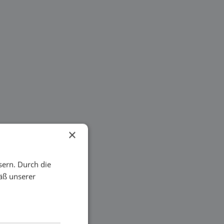
×
sern. Durch die
äß unserer