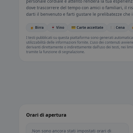
personale cordiale e attento renderà la tua esperienz
dove trascorrere del tempo con amici o familiari, il ri
darti il benvenuto e farti gustare le prelibatezze che i
🍺 Birra
🍷 Vino
💳 Carte accettate
🍽️ Cena
I testi pubblicati su questa piattaforma sono generati automatic
utilizzabilità delle informazioni fornite. L’uso dei contenuti avvie
derivanti direttamente o indirettamente dall’uso dei testi, nei lim
tramite la funzione di segnalazione.
Orari di apertura
Non sono ancora stati impostati orari di