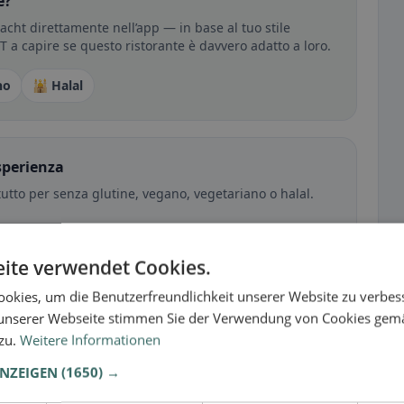
e?
cht direttamente nell’app — in base al tuo stile
RT a capire se questo ristorante è davvero adatto a loro.
no
🕌 Halal
sperienza
tutto per senza glutine, vegano, vegetariano o halal.
ite verwendet Cookies.
okies, um die Benutzerfreundlichkeit unserer Website zu verbes
unserer Webseite stimmen Sie der Verwendung von Cookies gem
 zu.
Weitere Informationen
ANZEIGEN
(1650) →