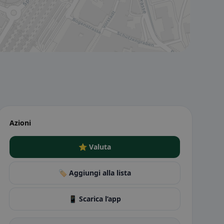
Azioni
⭐ Valuta
🏷️ Aggiungi alla lista
📱 Scarica l’app