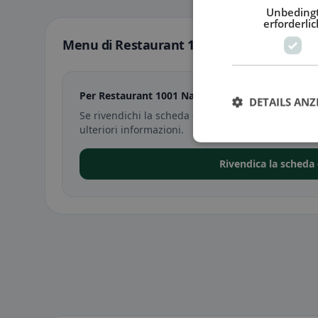
Unbeding
erforderlic
Menu di Restaurant 1001 Nacht a Sciaffus
Per Restaurant 1001 Nacht a Sciaffusa non è anc
DETAILS ANZ
Se rivendichi la scheda di Restaurant 1001 Nacht 
ulteriori informazioni.
Rivendica la scheda