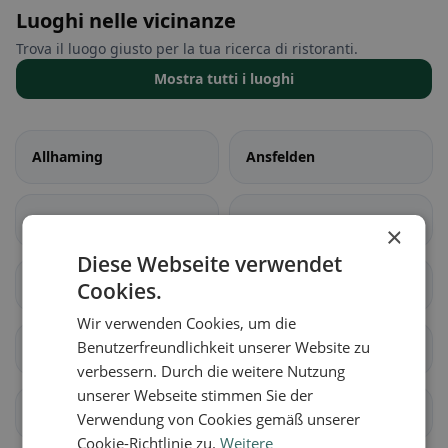
Luoghi nelle vicinanze
Trova il luogo giusto per la tua ricerca di ristoranti.
Mostra tutti i luoghi
Allhaming
Ansfelden
Asten
Eggendorf im
×
Traunkreis
Diese Webseite verwendet
Enns
Hargelsberg
Cookies.
Wir verwenden Cookies, um die
Benutzerfreundlichkeit unserer Website zu
Hörsching
Hofkirchen im
Traunkreis
verbessern. Durch die weitere Nutzung
unserer Webseite stimmen Sie der
Kematen an der Krems
Kirchberg-Thening
Verwendung von Cookies gemäß unserer
Cookie-Richtlinie zu.
Weitere