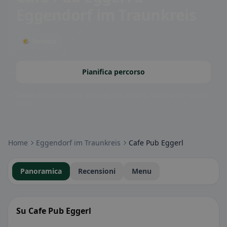
Eggendorf im Traunkreis
🌤 Terrazza
Pianifica percorso
Badge della community: senza glutine, vegano, halal e altro – subito
visibili.
Home
Eggendorf im Traunkreis
Cafe Pub Eggerl
Panoramica
Recensioni
Menu
Su Cafe Pub Eggerl