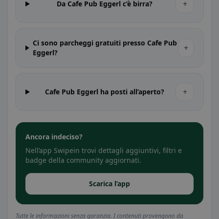
+
Da Cafe Pub Eggerl c’è birra?
Ci sono parcheggi gratuiti presso Cafe Pub
+
Eggerl?
+
Cafe Pub Eggerl ha posti all’aperto?
Ancora indeciso?
Nell’app Swipein trovi dettagli aggiuntivi, filtri e
badge della community aggiornati.
Scarica l’app
Tutte le informazioni senza garanzia. I contenuti provengono da