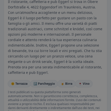
Il ristorante, caffetteria e pub Eggerl si trova in Obere
Dorfstraße 4, 4622 Eggendorf im Traunkreis, Austria.
Con un'atmosfera accogliente e un menu delizioso,
Eggerl è il luogo perfetto per gustare un pasto con la
famiglia o gli amici. Il menu offre una varietà di piatti
tradizionali austriaci, come schnitzel e knödel, così come
opzioni più moderne e internazionali. Il personale
cordiale e attento renderà la tua esperienza culinaria
indimenticabile. Inoltre, Eggerl propone una selezione
di bevande, tra cui birre locali e vini pregiati. Che tu stia
cercando un luogo per un pranzo veloce, una cena
elegante o un drink serale, Eggerl è la scelta ideale.
Prenota ora per una serata indimenticabile al ristorante,
caffetteria e pub Eggerl.
🌞 Terrazza
🅿️ Parcheggio
🍺 Birra
🍷 Vino
I testi pubblicati su questa piattaforma sono generati
automaticamente. Non si garantiscono correttezza, completezza,
attualità o utilizzabilità delle informazioni fornite. L’uso dei contenuti
avviene a proprio rischio. È esclusa qualsiasi responsabilità per
danni derivanti direttamente o indirettamente dall’uso dei testi, nei