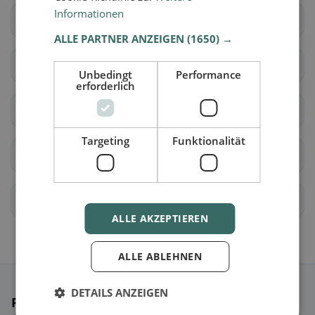
Informationen
Kronstorf
Leonding
ALLE PARTNER ANZEIGEN
(1650) →
St. Florian
Neuhofen an der Krems
Unbedingt
Performance
erforderlich
Niederneukirchen
Oftering
Targeting
Funktionalität
Pasching
Piberbach
Pucking
St. Marien
ALLE AKZEPTIEREN
ALLE ABLEHNEN
DETAILS ANZEIGEN
Ristoranti selezionati