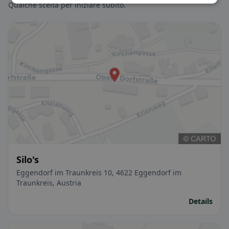
Qualche scelta per iniziare subito.
Silo's
Eggendorf im Traunkreis 10, 4622 Eggendorf im
Traunkreis, Austria
Details