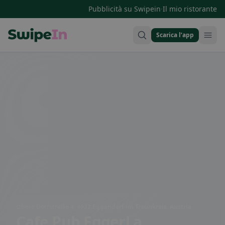
·
Pubblicità su Swipein
Il mio ristorante
Scarica l’app
Swipein Homepage
Obere Dorfstraße 4, 4622 Eggendorf im Traunkreis, Austria
Cafe Pub Eggerl
a