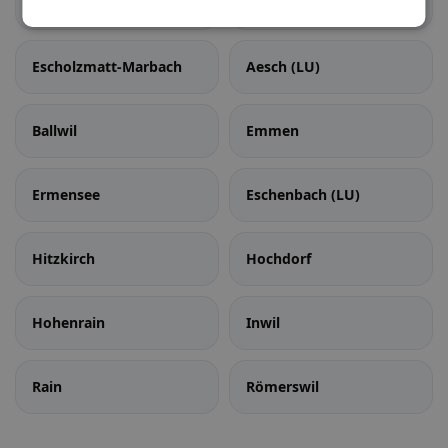
Schüpfheim
Werthenstein
Escholzmatt-Marbach
Aesch (LU)
Ballwil
Emmen
Ermensee
Eschenbach (LU)
Hitzkirch
Hochdorf
Hohenrain
Inwil
Rain
Römerswil