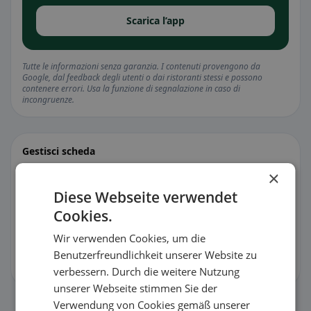
Scarica l’app
Tutte le informazioni senza garanzia. I contenuti provengono da
Google, dal feedback degli utenti o dai ristoranti stessi e possono
contenere errori. Usa la funzione di segnalazione in caso di
incongruenze.
Gestisci scheda
C’è qualcosa che non va o sei il proprietario?
×
Diese Webseite verwendet
🐛 Segnala un problema
Cookies.
Wir verwenden Cookies, um die
🏪 Rivendica la scheda gratis
Benutzerfreundlichkeit unserer Website zu
Così puoi gestire orari, menu e informazioni.
verbessern. Durch die weitere Nutzung
unserer Webseite stimmen Sie der
Verwendung von Cookies gemäß unserer