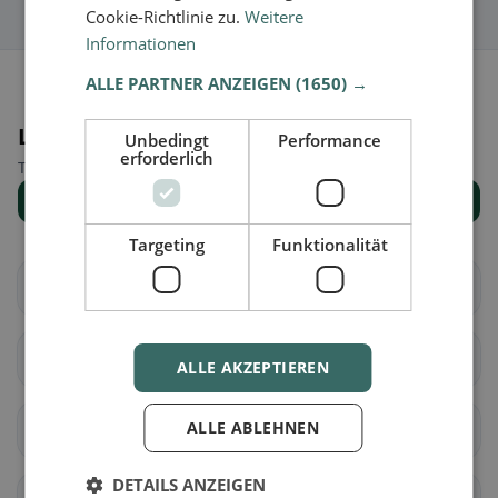
Cookie-Richtlinie zu.
Weitere
Informationen
ALLE PARTNER ANZEIGEN
(1650) →
Luoghi nelle vicinanze
Unbedingt
Performance
erforderlich
Trova il luogo giusto per la tua ricerca di ristoranti.
Mostra tutti i luoghi
Targeting
Funktionalität
Schlierbach
Fischbach
Doppleschwand
Entlebuch
ALLE AKZEPTIEREN
ALLE ABLEHNEN
Hasle (LU)
Romoos
DETAILS ANZEIGEN