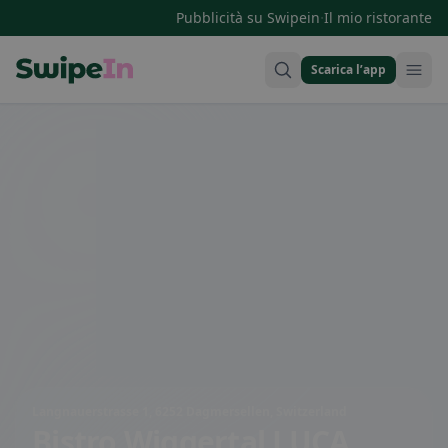
·
Pubblicità su Swipein
Il mio ristorante
Scarica l’app
Swipein Homepage
Langnauerstrasse 1, 6252 Dagmersellen, Switzerland
Bistro Wiggertal LUCA,