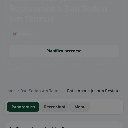
Restaurant
a Bad Soden
am Taunus
🥡 Asporto
Pianifica percorso
Badge della community: senza glutine, vegano, halal e altro – subito
visibili.
Home
Bad Soden am Taunus
Batzenhaus Jushim Restaurant
Panoramica
Recensioni
Menu