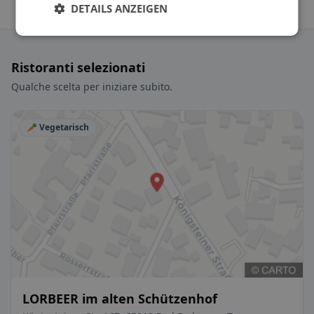
DETAILS ANZEIGEN
Ristoranti selezionati
Qualche scelta per iniziare subito.
🥕 Vegetarisch
LORBEER im alten Schützenhof