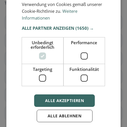
Trova il luogo giusto per la tua ricerca di ristoranti.
Verwendung von Cookies gemäß unserer
Cookie-Richtlinie zu.
Weitere
Informationen
Hochheim am Main
Flörsheim am Main
ALLE PARTNER ANZEIGEN
(1650) →
Hofheim am Taunus
Eschborn
Unbedingt
Performance
erforderlich
Kelkheim (Taunus)
Hattersheim am Main
Targeting
Funktionalität
Bad Soden am Taunus
Eppstein
Schwalbach am Taunus
Kriftel
ALLE AKZEPTIEREN
Liederbach am Taunus
Sulzbach (Taunus)
ALLE ABLEHNEN