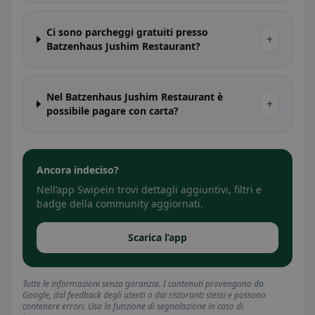
Ci sono parcheggi gratuiti presso
+
Batzenhaus Jushim Restaurant?
Nel Batzenhaus Jushim Restaurant è
+
possibile pagare con carta?
Ancora indeciso?
Nell’app Swipein trovi dettagli aggiuntivi, filtri e
badge della community aggiornati.
Scarica l’app
Tutte le informazioni senza garanzia. I contenuti provengono da
Google, dal feedback degli utenti o dai ristoranti stessi e possono
contenere errori. Usa la funzione di segnalazione in caso di