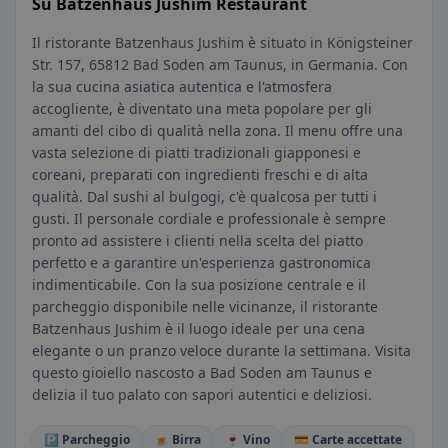
Su Batzenhaus Jushim Restaurant
Il ristorante Batzenhaus Jushim è situato in Königsteiner
Str. 157, 65812 Bad Soden am Taunus, in Germania. Con
la sua cucina asiatica autentica e l'atmosfera
accogliente, è diventato una meta popolare per gli
amanti del cibo di qualità nella zona. Il menu offre una
vasta selezione di piatti tradizionali giapponesi e
coreani, preparati con ingredienti freschi e di alta
qualità. Dal sushi al bulgogi, c'è qualcosa per tutti i
gusti. Il personale cordiale e professionale è sempre
pronto ad assistere i clienti nella scelta del piatto
perfetto e a garantire un'esperienza gastronomica
indimenticabile. Con la sua posizione centrale e il
parcheggio disponibile nelle vicinanze, il ristorante
Batzenhaus Jushim è il luogo ideale per una cena
elegante o un pranzo veloce durante la settimana. Visita
questo gioiello nascosto a Bad Soden am Taunus e
delizia il tuo palato con sapori autentici e deliziosi.
🅿️ Parcheggio
🍺 Birra
🍷 Vino
💳 Carte accettate