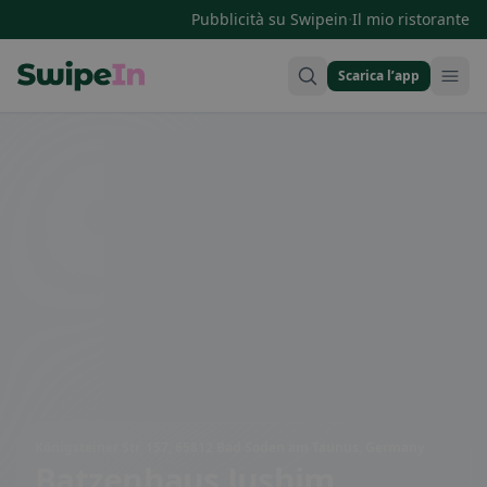
·
Pubblicità su Swipein
Il mio ristorante
Scarica l’app
Swipein Homepage
Königsteiner Str. 157, 65812 Bad Soden am Taunus, Germany
Batzenhaus Jushim