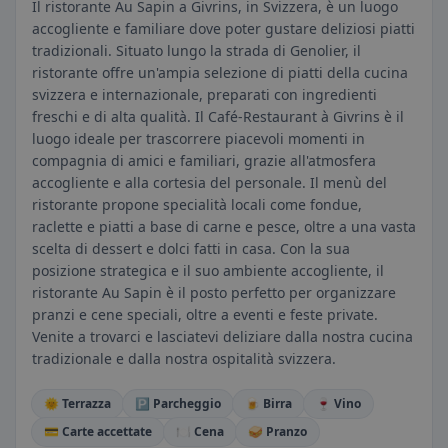
Il ristorante Au Sapin a Givrins, in Svizzera, è un luogo
accogliente e familiare dove poter gustare deliziosi piatti
tradizionali. Situato lungo la strada di Genolier, il
ristorante offre un'ampia selezione di piatti della cucina
svizzera e internazionale, preparati con ingredienti
freschi e di alta qualità. Il Café-Restaurant à Givrins è il
luogo ideale per trascorrere piacevoli momenti in
compagnia di amici e familiari, grazie all'atmosfera
accogliente e alla cortesia del personale. Il menù del
ristorante propone specialità locali come fondue,
raclette e piatti a base di carne e pesce, oltre a una vasta
scelta di dessert e dolci fatti in casa. Con la sua
posizione strategica e il suo ambiente accogliente, il
ristorante Au Sapin è il posto perfetto per organizzare
pranzi e cene speciali, oltre a eventi e feste private.
Venite a trovarci e lasciatevi deliziare dalla nostra cucina
tradizionale e dalla nostra ospitalità svizzera.
🌞 Terrazza
🅿️ Parcheggio
🍺 Birra
🍷 Vino
💳 Carte accettate
🍽️ Cena
🥪 Pranzo