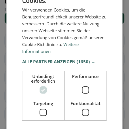
Cookies.
Luoghi nelle vicinanze
Trova il luogo giusto per la tua ricerca di ristoranti.
Wir verwenden Cookies, um die
Benutzerfreundlichkeit unserer Website zu
Mostra tutti i luoghi
verbessern. Durch die weitere Nutzung
unserer Webseite stimmen Sie der
Verwendung von Cookies gemäß unserer
Bex
Chessel
Cookie-Richtlinie zu.
Weitere
Informationen
Corbeyrier
Gryon
ALLE PARTNER ANZEIGEN
(1650) →
Unbedingt
Performance
Lavey-Morcles
Leysin
erforderlich
Noville
Ollon
Targeting
Funktionalität
Ormont-Dessous
Ormont-Dessus