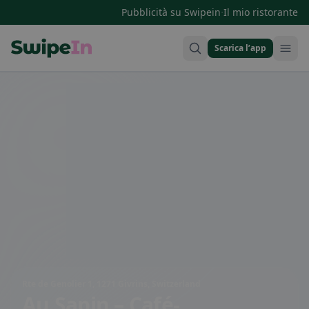
·
Pubblicità su Swipein
Il mio ristorante
Scarica l’app
Swipein Homepage
Rte de Genolier 1, 1271 Givrins, Switzerland
Au Sapin – Café-