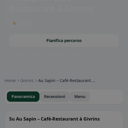
Restaurant à Givrins
🌤 Terrazza
Pianifica percorso
Badge della community: senza glutine, vegano, halal e altro – subito
visibili.
Home
Givrins
Au Sapin – Café-Restaurant à Givrins
Panoramica
Recensioni
Menu
Su Au Sapin – Café-Restaurant à Givrins