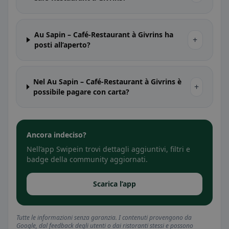
Au Sapin – Café-Restaurant à Givrins ha
+
posti all’aperto?
Nel Au Sapin – Café-Restaurant à Givrins è
+
possibile pagare con carta?
Ancora indeciso?
Nell’app Swipein trovi dettagli aggiuntivi, filtri e
badge della community aggiornati.
Scarica l’app
Tutte le informazioni senza garanzia. I contenuti provengono da
Google, dal feedback degli utenti o dai ristoranti stessi e possono