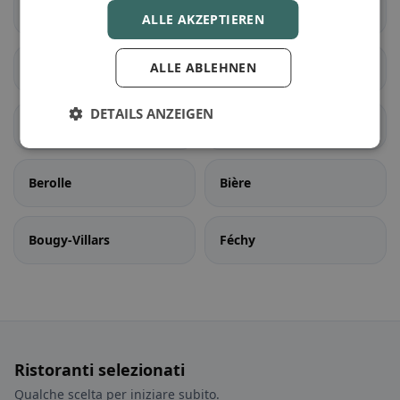
Rennaz
Roche (VD)
ALLE AKZEPTIEREN
ALLE ABLEHNEN
Villeneuve (VD)
Yvorne
DETAILS ANZEIGEN
Aubonne
Ballens
Berolle
Bière
Bougy-Villars
Féchy
Ristoranti selezionati
Qualche scelta per iniziare subito.