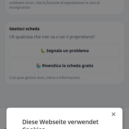
contenere errori. Usa la funzione di segnalazione in caso di
incongruenze.
Gestisci scheda
C’è qualcosa che non va o sei il proprietario?
🐛 Segnala un problema
🏪 Rivendica la scheda gratis
Così puoi gestire orari, menu e informazioni.
×
Diese Webseite verwendet