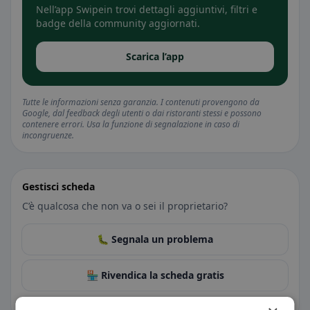
Nell’app Swipein trovi dettagli aggiuntivi, filtri e
badge della community aggiornati.
Scarica l’app
Tutte le informazioni senza garanzia. I contenuti provengono da
Google, dal feedback degli utenti o dai ristoranti stessi e possono
contenere errori. Usa la funzione di segnalazione in caso di
incongruenze.
Gestisci scheda
C’è qualcosa che non va o sei il proprietario?
🐛 Segnala un problema
🏪 Rivendica la scheda gratis
Così puoi gestire orari, menu e informazioni.