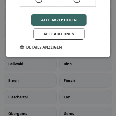
Zwischbergen
Ardon
ALLE AKZEPTIEREN
Liddes
Orsières
ALLE ABLEHNEN
DETAILS ANZEIGEN
Sembrancher
Val de Bagnes
Bellwald
Binn
Ernen
Fiesch
Fieschertal
Lax
Obergoms
Goms