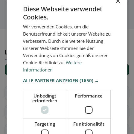
×
Diese Webseite verwendet
Cookies.
Wir verwenden Cookies, um die
Benutzerfreundlichkeit unserer Website zu
verbessern. Durch die weitere Nutzung
unserer Webseite stimmen Sie der
Luoghi nelle vicinanze
Verwendung von Cookies gemäß unserer
Trova il luogo giusto per la tua ricerca di ristoranti.
Cookie-Richtlinie zu.
Weitere
Informationen
Mostra tutti i luoghi
ALLE PARTNER ANZEIGEN
(1650) →
Brig-Glis
Eggerberg
Unbedingt
Performance
erforderlich
Naters
Ried-Brig
Targeting
Funktionalität
Simplon
Termen