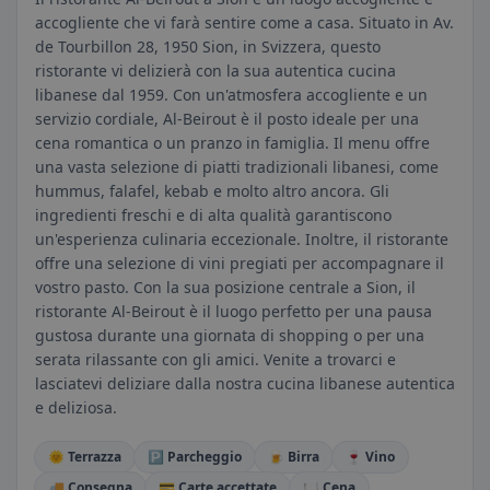
accogliente che vi farà sentire come a casa. Situato in Av.
de Tourbillon 28, 1950 Sion, in Svizzera, questo
ristorante vi delizierà con la sua autentica cucina
libanese dal 1959. Con un'atmosfera accogliente e un
servizio cordiale, Al-Beirout è il posto ideale per una
cena romantica o un pranzo in famiglia. Il menu offre
una vasta selezione di piatti tradizionali libanesi, come
hummus, falafel, kebab e molto altro ancora. Gli
ingredienti freschi e di alta qualità garantiscono
un'esperienza culinaria eccezionale. Inoltre, il ristorante
offre una selezione di vini pregiati per accompagnare il
vostro pasto. Con la sua posizione centrale a Sion, il
ristorante Al-Beirout è il luogo perfetto per una pausa
gustosa durante una giornata di shopping o per una
serata rilassante con gli amici. Venite a trovarci e
lasciatevi deliziare dalla nostra cucina libanese autentica
e deliziosa.
🌞 Terrazza
🅿️ Parcheggio
🍺 Birra
🍷 Vino
🚚 Consegna
💳 Carte accettate
🍽️ Cena