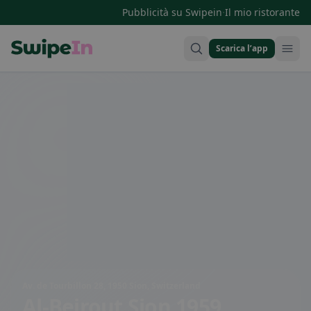
·
Pubblicità su Swipein
Il mio ristorante
Scarica l’app
Swipein Homepage
Av. de Tourbillon 28, 1950 Sion, Switzerland
Al-Beirout Sion 1959