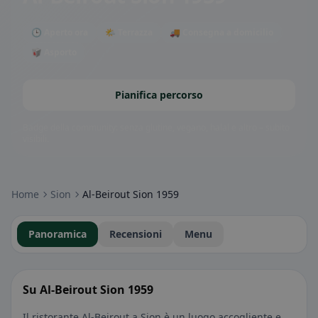
🕒 Aperto ora
🌤 Terrazza
🚚 Consegna a domicilio
🥡 Asporto
Pianifica percorso
Badge della community: senza glutine, vegano, halal e altro – subito
visibili.
Home
Sion
Al-Beirout Sion 1959
Panoramica
Recensioni
Menu
Su Al-Beirout Sion 1959
Il ristorante Al-Beirout a Sion è un luogo accogliente e