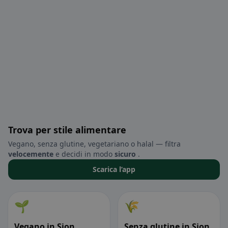
Trova per stile alimentare
Vegano, senza glutine, vegetariano o halal — filtra
velocemente
e decidi in modo
sicuro
.
Scarica l’app
🌱
🌾
Vegano in Sion
Senza glutine in Sion