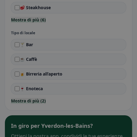
🥩 Steakhouse
Mostra di più (6)
Tipo di locale
🍸 Bar
☕ Caffè
🍺 Birreria all’aperto
🍷 Enoteca
Mostra di più (2)
In giro per Yverdon-les-Bains?
Ottieni la nostra app, condividi le tue esperienze