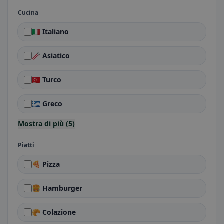
Cucina
🇮🇹 Italiano
🥢 Asiatico
🇹🇷 Turco
🇬🇷 Greco
Mostra di più (5)
Piatti
🍕 Pizza
🍔 Hamburger
🥐 Colazione