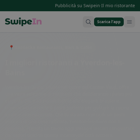
·
Pubblicità su Swipein
Il mio ristorante
Scarica l’app
Swipein Homepage
📍 Entdecke Restaurants, Bars & Cafés
I migliori ristoranti a Yverdon-les-
Bains
Yverdon-les-Bains, situata nel cuore del Canton Vaud, offre
una vasta selezione di ristoranti che delizieranno i palati più
esigenti. Dai tradizionali bistrot alle eleganti brasserie,
troverai sicuramente il posto perfetto per gustare la cucina
locale e internazionale. Che tu sia alla ricerca di un pasto
veloce o di una cena raffinata, Yverdon-les-Bains non ti
deluderà. Prenota un tavolo oggi stesso e lasciati conquistare
dai sapori unici di questa incantevole città svizzera.