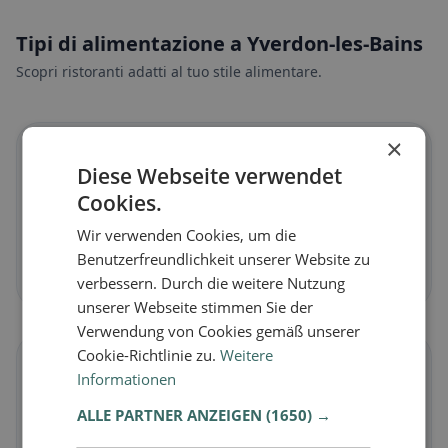
Tipi di alimentazione a Yverdon-les-Bains
Scopri ristoranti adatti al tuo stile alimentare.
×
🌱
Diese Webseite verwendet
Cookies.
Vegano
in Yverdon-les-Bains
Wir verwenden Cookies, um die
Piatti vegetali e cucina vegana
Benutzerfreundlichkeit unserer Website zu
Scopri ora →
verbessern. Durch die weitere Nutzung
unserer Webseite stimmen Sie der
Verwendung von Cookies gemäß unserer
Cookie-Richtlinie zu.
Weitere
🥕
Informationen
ALLE PARTNER ANZEIGEN
(1650) →
Vegetariano
in Yverdon-les-Bains
Piatti senza carne e classici vegetariani