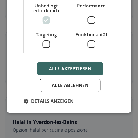
Unbedingt
Performance
erforderlich
Scopri ora →
Targeting
Funktionalität
🌾
Senza glutine
in Yverdon-les-Bains
Opzioni senza glutine e consigli della community
ALLE AKZEPTIEREN
Scopri ora →
ALLE ABLEHNEN
DETAILS ANZEIGEN
☪️
Halal
in Yverdon-les-Bains
Opzioni halal per cucina e posizione