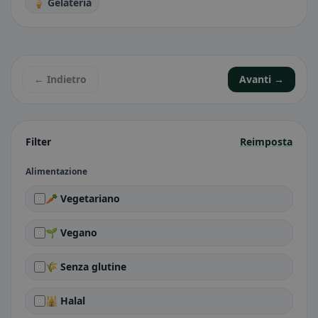
🍦 Gelateria
← Indietro
Avanti →
Filter
Reimposta
Alimentazione
🥕 Vegetariano
🌱 Vegano
🌾 Senza glutine
🕌 Halal