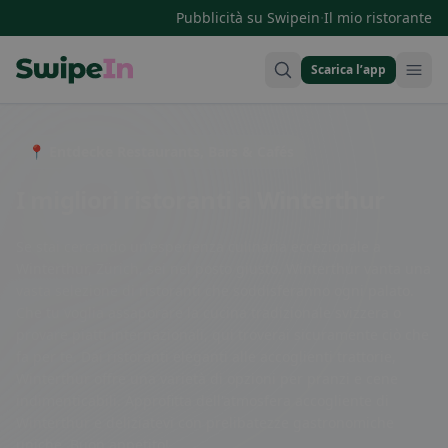
·
Pubblicità su Swipein
Il mio ristorante
Scarica l’app
Swipein Homepage
📍 Entdecke Restaurants, Bars & Cafés
I migliori ristoranti a Winterthur
Se stai cercando un'esperienza culinaria eccezionale a
Winterthur, Zürich, sei nel posto giusto. Winterthur vanta una
vasta selezione di ristoranti che soddisferanno ogni palato.
Che tu voglia assaporare la cucina tradizionale svizzera o
provare piatti internazionali, qui troverai sicuramente ciò che
fa per te. Dai ristoranti eleganti alle accoglienti trattorie,
Winterthur offre una varietà di opzioni per pranzi e cene
indimenticabili. Approfitta dell'atmosfera accogliente di
Winterthur e deliziatevi con prelibatezze gastronomiche
uniche. Buon appetito!