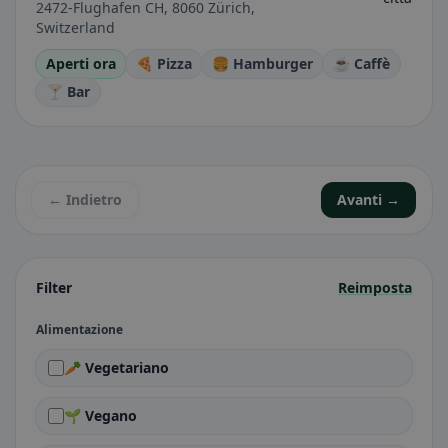
2472-Flughafen CH, 8060 Zürich,
Switzerland
Aperti ora
🍕 Pizza
🍔 Hamburger
☕ Caffè
🍸 Bar
← Indietro
Avanti →
Filter
Reimposta
Alimentazione
🥕 Vegetariano
🌱 Vegano