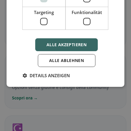
🥕
Targeting
Funktionalität
Vegetariano
in Winterthur
Piatti senza carne e classici vegetariani
Scopri ora →
ALLE AKZEPTIEREN
ALLE ABLEHNEN
🌾
DETAILS ANZEIGEN
Senza glutine
in Winterthur
Opzioni senza glutine e consigli della community
Scopri ora →
☪️