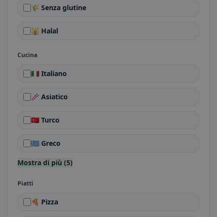
🌾 Senza glutine
🕌 Halal
Cucina
🇮🇹 Italiano
🥢 Asiatico
🇹🇷 Turco
🇬🇷 Greco
Mostra di più (5)
Piatti
🍕 Pizza