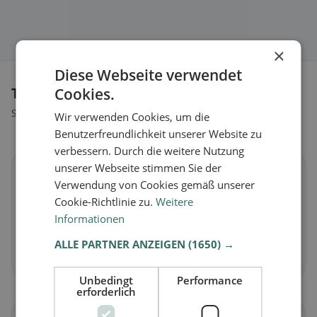
×
Diese Webseite verwendet
Tipi di alimentazione a Winterthur
Cookies.
Scopri ristoranti adatti al tuo stile alimentare.
Wir verwenden Cookies, um die
Benutzerfreundlichkeit unserer Website zu
verbessern. Durch die weitere Nutzung
unserer Webseite stimmen Sie der
🌱
Verwendung von Cookies gemäß unserer
Cookie-Richtlinie zu.
Weitere
Vegano
in Winterthur
Informationen
Piatti vegetali e cucina vegana
ALLE PARTNER ANZEIGEN
(1650) →
Scopri ora →
Unbedingt
Performance
erforderlich