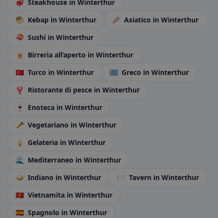
🥩
Steakhouse
in Winterthur
🥙
Kebap
in Winterthur
🥢
Asiatico
in Winterthur
🍣
Sushi
in Winterthur
🍺
Birreria all’aperto
in Winterthur
🇹🇷
Turco
in Winterthur
🇬🇷
Greco
in Winterthur
🦞
Ristorante di pesce
in Winterthur
🍷
Enoteca
in Winterthur
🥕
Vegetariano
in Winterthur
🍦
Gelateria
in Winterthur
🌊
Mediterraneo
in Winterthur
🍛
Indiano
in Winterthur
🍽️
Tavern
in Winterthur
🇻🇳
Vietnamita
in Winterthur
🇪🇸
Spagnolo
in Winterthur