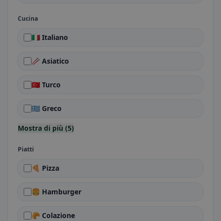
Cucina
🇮🇹 Italiano
🥢 Asiatico
🇹🇷 Turco
🇬🇷 Greco
Mostra di più (5)
Piatti
🍕 Pizza
🍔 Hamburger
🥐 Colazione