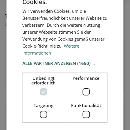
Cookies.
Wir verwenden Cookies, um die
Tipi di alimentazione a Therwil
Benutzerfreundlichkeit unserer Website zu
Scopri ristoranti adatti al tuo stile alimentare.
verbessern. Durch die weitere Nutzung
unserer Webseite stimmen Sie der
Verwendung von Cookies gemäß unserer
Cookie-Richtlinie zu.
Weitere
🌱
Informationen
ALLE PARTNER ANZEIGEN
(1650) →
Vegano
in Therwil
Piatti vegetali e cucina vegana
Unbedingt
Performance
Scopri ora →
erforderlich
Targeting
Funktionalität
🥕
Vegetariano
in Therwil