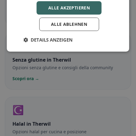
Piatti senza carne e classici vegetariani
ALLE AKZEPTIEREN
Scopri ora →
ALLE ABLEHNEN
DETAILS ANZEIGEN
🌾
Senza glutine
in Therwil
Opzioni senza glutine e consigli della community
Scopri ora →
☪️
Halal
in Therwil
Opzioni halal per cucina e posizione