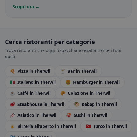
Scopri ora →
Cerca ristoranti per categorie
Trova ristoranti che oggi rispecchiano esattamente i tuoi
gusti.
🍕
Pizza
in Therwil
🍸
Bar
in Therwil
🇮🇹
Italiano
in Therwil
🍔
Hamburger
in Therwil
☕
Caffè
in Therwil
🥐
Colazione
in Therwil
🥩
Steakhouse
in Therwil
🥙
Kebap
in Therwil
🥢
Asiatico
in Therwil
🍣
Sushi
in Therwil
🍺
Birreria all’aperto
in Therwil
🇹🇷
Turco
in Therwil