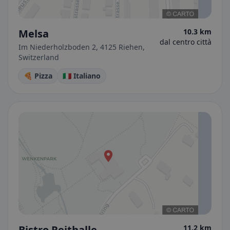
Melsa
10.3 km
dal centro città
Im Niederholzboden 2, 4125 Riehen,
Switzerland
🍕 Pizza
🇮🇹 Italiano
Bistro Reithalle
11.2 km