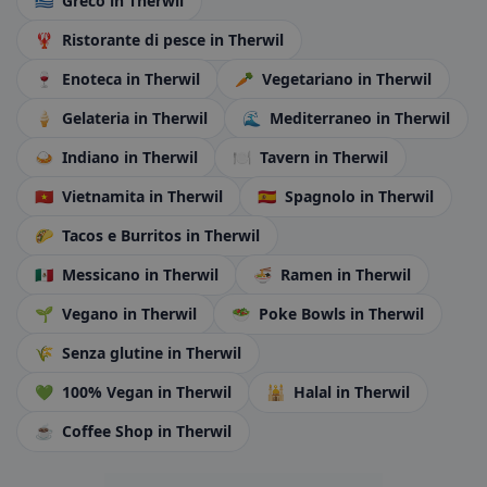
🇬🇷
Greco
in Therwil
🦞
Ristorante di pesce
in Therwil
🍷
Enoteca
in Therwil
🥕
Vegetariano
in Therwil
🍦
Gelateria
in Therwil
🌊
Mediterraneo
in Therwil
🍛
Indiano
in Therwil
🍽️
Tavern
in Therwil
🇻🇳
Vietnamita
in Therwil
🇪🇸
Spagnolo
in Therwil
🌮
Tacos e Burritos
in Therwil
🇲🇽
Messicano
in Therwil
🍜
Ramen
in Therwil
🌱
Vegano
in Therwil
🥗
Poke Bowls
in Therwil
🌾
Senza glutine
in Therwil
💚
100% Vegan
in Therwil
🕌
Halal
in Therwil
☕
Coffee Shop
in Therwil