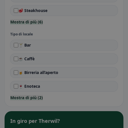
🥩 Steakhouse
Mostra di più (6)
Tipo di locale
🍸 Bar
☕ Caffè
🍺 Birreria all’aperto
🍷 Enoteca
Mostra di più (2)
In giro per Therwil?