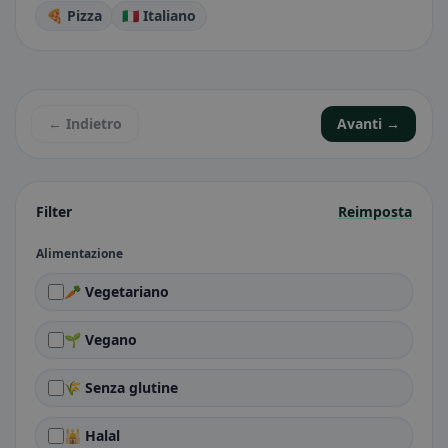
🍕 Pizza
🇮🇹 Italiano
← Indietro
Avanti →
Filter
Reimposta
Alimentazione
🥕 Vegetariano
🌱 Vegano
🌾 Senza glutine
🕌 Halal