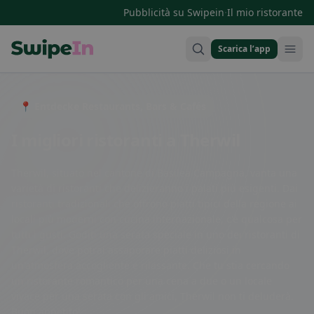
·
Pubblicità su Swipein
Il mio ristorante
Scarica l’app
Swipein Homepage
📍 Entdecke Restaurants, Bars & Cafés
I migliori ristoranti a Therwil
Therwil, situato nel cantone di Basilea Campagna, vanta una
varietà di ristoranti che delizieranno i palati più esigenti. Dai
ristoranti tradizionali che offrono piatti tipici della regione ai
locali più moderni con cucina internazionale, c'è qualcosa per
tutti i gusti. Goditi una serata speciale in uno dei ristoranti di
Therwil, dove potrai assaporare piatti deliziosi in
un'atmosfera accogliente e rilassante. Che tu stia cercando
un ristorante romantico per una cena a due o un locale
vivace per una serata con gli amici, Therwil non ti deluderà.
Buon appetito!