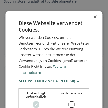
Scopri ristoranti adatti al tuo stile alimentare.
×
🌱
Diese Webseite verwendet
Cookies.
Vegano
in Poggersdorf
Wir verwenden Cookies, um die
Piatti vegetali e cucina vegana
Benutzerfreundlichkeit unserer Website zu
verbessern. Durch die weitere Nutzung
Scopri ora →
unserer Webseite stimmen Sie der
Verwendung von Cookies gemäß unserer
Cookie-Richtlinie zu.
Weitere
Informationen
🥕
ALLE PARTNER ANZEIGEN
(1650) →
Vegetariano
in Poggersdorf
Piatti senza carne e classici vegetariani
Unbedingt
Performance
erforderlich
Scopri ora →