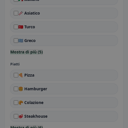
🥢 Asiatico
🇹🇷 Turco
🇬🇷 Greco
Mostra di più (5)
Piatti
🍕 Pizza
🍔 Hamburger
🥐 Colazione
🥩 Steakhouse
Mostra di più (6)