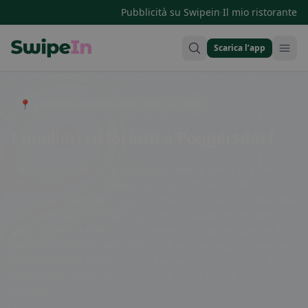
·
Pubblicità su Swipein
Il mio ristorante
Scarica l’app
Swipein Homepage
📍 Entdecke Restaurants, Bars & Cafés
I migliori ristoranti a Poggersdorf
Poggersdorf, situato in Carinzia, è famoso per la sua deliziosa
offerta culinaria. I ristoranti del luogo offrono piatti
tradizionali carinziani, come lo strudel di mele e lo speck. Dai
piccoli bistrot ai ristoranti gourmet, c'è qualcosa per tutti i
gusti. Goditi un pasto all'aria aperta nei graziosi giardini dei
locali o assapora le specialità locali in un'accogliente taverna.
Con ingredienti freschi e ricette autentiche, i ristoranti di
Poggersdorf sapranno conquistare anche i palati più
esigenti.