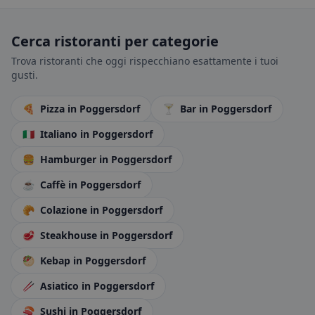
Cerca ristoranti per categorie
Trova ristoranti che oggi rispecchiano esattamente i tuoi
gusti.
🍕
Pizza
in Poggersdorf
🍸
Bar
in Poggersdorf
🇮🇹
Italiano
in Poggersdorf
🍔
Hamburger
in Poggersdorf
☕
Caffè
in Poggersdorf
🥐
Colazione
in Poggersdorf
🥩
Steakhouse
in Poggersdorf
🥙
Kebap
in Poggersdorf
🥢
Asiatico
in Poggersdorf
🍣
Sushi
in Poggersdorf