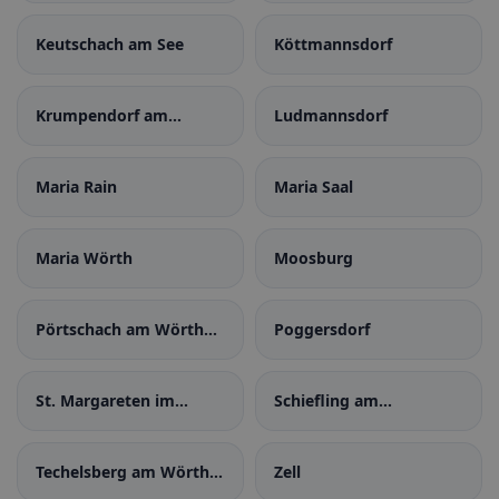
Keutschach am See
Köttmannsdorf
Krumpendorf am
Ludmannsdorf
Wörthersee
Maria Rain
Maria Saal
Maria Wörth
Moosburg
Pörtschach am Wörther
Poggersdorf
See
St. Margareten im
Schiefling am
Rosental
Wörthersee
Techelsberg am Wörther
Zell
See