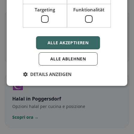
Targeting
Funktionalität
🌾
Senza glutine
in Poggersdorf
ALLE AKZEPTIEREN
Opzioni senza glutine e consigli della community
Scopri ora →
ALLE ABLEHNEN
DETAILS ANZEIGEN
☪️
Halal
in Poggersdorf
Opzioni halal per cucina e posizione
Scopri ora →