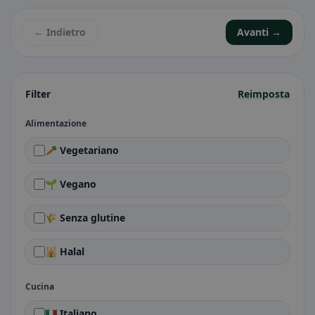
← Indietro
Avanti →
Filter
Reimposta
Alimentazione
🥕 Vegetariano
🌱 Vegano
🌾 Senza glutine
🕌 Halal
Cucina
🇮🇹 Italiano