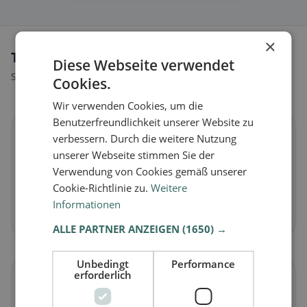
×
Tipi di alimentazione a Niederbipp
Diese Webseite verwendet
Scopri ristoranti adatti al tuo stile alimentare.
Cookies.
Wir verwenden Cookies, um die
Benutzerfreundlichkeit unserer Website zu
🌱
verbessern. Durch die weitere Nutzung
unserer Webseite stimmen Sie der
Verwendung von Cookies gemäß unserer
Vegano
in Niederbipp
Cookie-Richtlinie zu.
Weitere
Piatti vegetali e cucina vegana
Informationen
Scopri ora →
ALLE PARTNER ANZEIGEN
(1650) →
Unbedingt
Performance
erforderlich
🥕