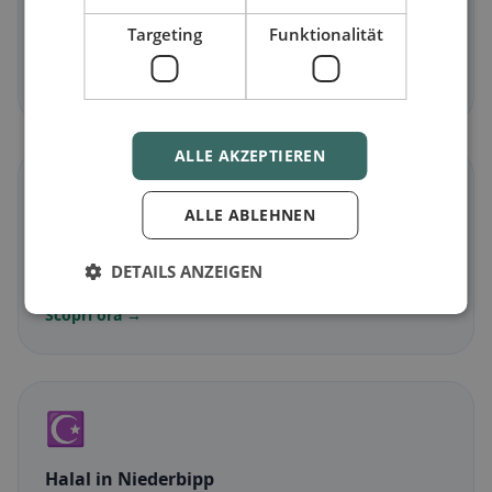
Vegetariano
in Niederbipp
Targeting
Funktionalität
Piatti senza carne e classici vegetariani
Scopri ora →
ALLE AKZEPTIEREN
🌾
ALLE ABLEHNEN
Senza glutine
in Niederbipp
DETAILS ANZEIGEN
Opzioni senza glutine e consigli della community
Scopri ora →
☪️
Halal
in Niederbipp