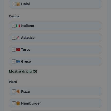
🕌 Halal
Cucina
🇮🇹 Italiano
🥢 Asiatico
🇹🇷 Turco
🇬🇷 Greco
Mostra di più (5)
Piatti
🍕 Pizza
🍔 Hamburger