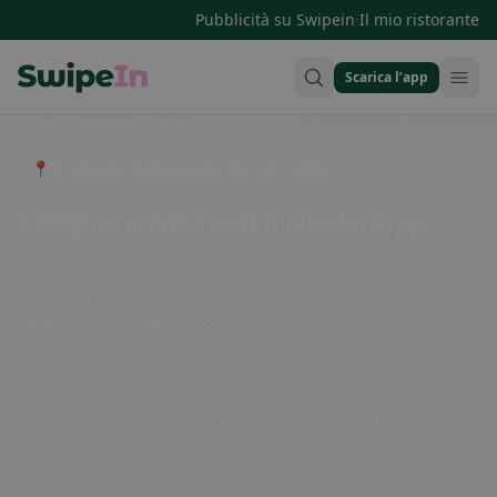
·
Pubblicità su Swipein
Il mio ristorante
Scarica l’app
Swipein Homepage
📍 Entdecke Restaurants, Bars & Cafés
I migliori ristoranti a Niederbipp
Se stai cercando un posto dove mangiare a Niederbipp,
Berna, sei nel posto giusto! Questa piccola città offre una
varietà di ristoranti che soddisferanno tutti i gusti. Dai
tradizionali piatti svizzeri ai piatti internazionali, c'è qualcosa
per tutti. Che tu stia cercando un ristorante elegante per una
cena speciale o un locale accogliente per una pausa pranzo
veloce, Niederbipp ha tutto da offrire. Approfitta
dell'atmosfera accogliente e della deliziosa cucina locale che
renderanno la tua esperienza culinaria indimenticabile. Buon
appetito!