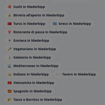
🍣
Sushi
in Niederbipp
🍺
Birreria all’aperto
in Niederbipp
🇹🇷
Turco
in Niederbipp
🇬🇷
Greco
in Niederbipp
🦞
Ristorante di pesce
in Niederbipp
🍷
Enoteca
in Niederbipp
🥕
Vegetariano
in Niederbipp
🍦
Gelateria
in Niederbipp
🌊
Mediterraneo
in Niederbipp
🍛
Indiano
in Niederbipp
🍽️
Tavern
in Niederbipp
🇻🇳
Vietnamita
in Niederbipp
🇪🇸
Spagnolo
in Niederbipp
🌮
Tacos e Burritos
in Niederbipp