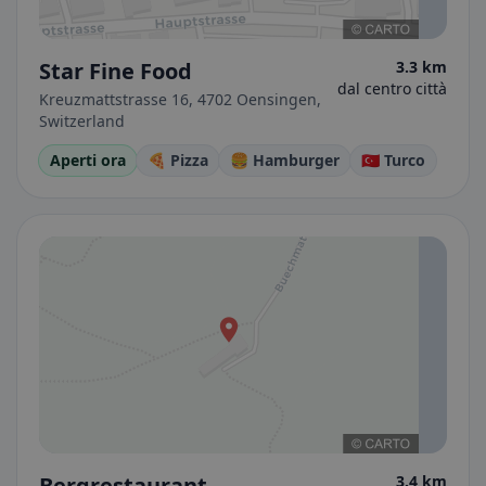
Star Fine Food
3.3 km
dal centro città
Kreuzmattstrasse 16, 4702 Oensingen,
Switzerland
Aperti ora
🍕 Pizza
🍔 Hamburger
🇹🇷 Turco
Bergrestaurant
3.4 km