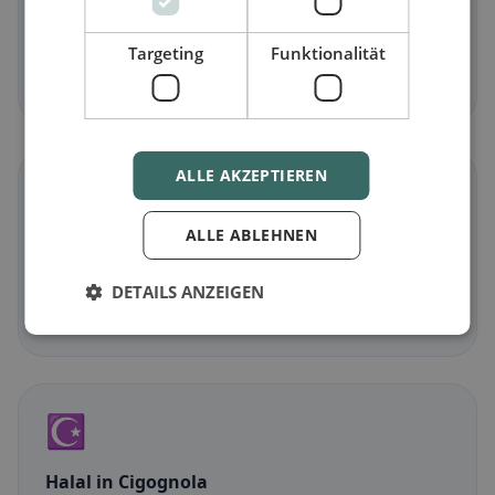
Vegetariano
in Cigognola
Piatti senza carne e classici vegetariani
Targeting
Funktionalität
Scopri ora →
ALLE AKZEPTIEREN
🌾
ALLE ABLEHNEN
Senza glutine
in Cigognola
Opzioni senza glutine e consigli della community
DETAILS ANZEIGEN
Scopri ora →
☪️
Halal
in Cigognola