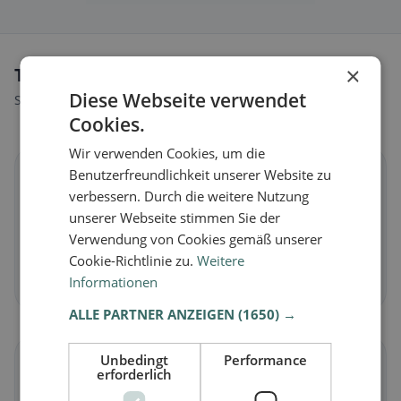
×
Tipi di alimentazione a Cigognola
Diese Webseite verwendet
Scopri ristoranti adatti al tuo stile alimentare.
Cookies.
Wir verwenden Cookies, um die
🌱
Benutzerfreundlichkeit unserer Website zu
verbessern. Durch die weitere Nutzung
unserer Webseite stimmen Sie der
Vegano
in Cigognola
Verwendung von Cookies gemäß unserer
Piatti vegetali e cucina vegana
Cookie-Richtlinie zu.
Weitere
Scopri ora →
Informationen
ALLE PARTNER ANZEIGEN
(1650) →
Unbedingt
Performance
🥕
erforderlich