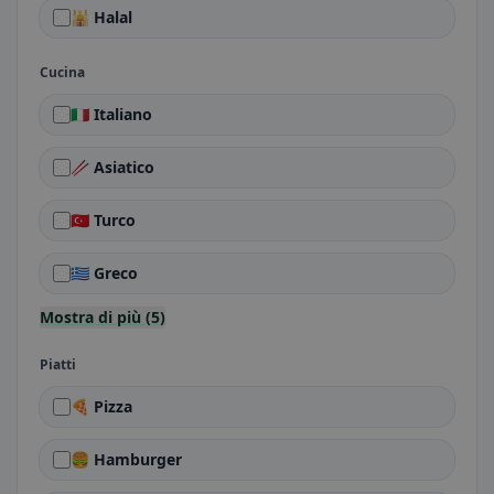
🕌 Halal
Cucina
🇮🇹 Italiano
🥢 Asiatico
🇹🇷 Turco
🇬🇷 Greco
Mostra di più (5)
Piatti
🍕 Pizza
🍔 Hamburger