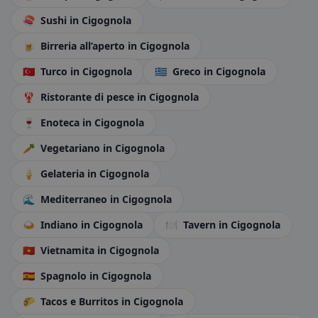
🍣
Sushi
in Cigognola
🍺
Birreria all’aperto
in Cigognola
🇹🇷
Turco
in Cigognola
🇬🇷
Greco
in Cigognola
🦞
Ristorante di pesce
in Cigognola
🍷
Enoteca
in Cigognola
🥕
Vegetariano
in Cigognola
🍦
Gelateria
in Cigognola
🌊
Mediterraneo
in Cigognola
🍛
Indiano
in Cigognola
🍽️
Tavern
in Cigognola
🇻🇳
Vietnamita
in Cigognola
🇪🇸
Spagnolo
in Cigognola
🌮
Tacos e Burritos
in Cigognola