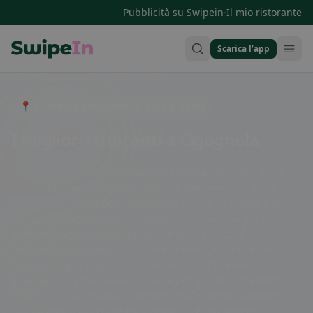
·
Pubblicità su Swipein
Il mio ristorante
Scarica l’app
Swipein Homepage
📍 Entdecke Restaurants, Bars & Cafés
I migliori ristoranti a Cigognola
Cigognola, un incantevole comune della Lombardia, vanta
una vasta selezione di ristoranti che delizieranno i palati più
esigenti. Dai tradizionali piatti della cucina lombarda alle
specialità internazionali, i ristoranti di Cigognola offrono
un'esperienza culinaria unica. Che tu stia cercando un
ristorante elegante per una cena romantica o un locale
accogliente per una serata informale con gli amici, qui
troverai sicuramente quello che fa per te. Con ingredienti
freschi e di alta qualità, i ristoranti di Cigognola sapranno
conquistare il tuo cuore e il tuo palato. Buon appetito!