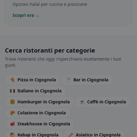
Opzioni halal per cucina e posizione
Scopri ora →
Cerca ristoranti per categorie
Trova ristoranti che oggi rispecchiano esattamente i tuoi
gusti.
🍕
Pizza
in Cigognola
🍸
Bar
in Cigognola
🇮🇹
Italiano
in Cigognola
🍔
Hamburger
in Cigognola
☕
Caffè
in Cigognola
🥐
Colazione
in Cigognola
🥩
Steakhouse
in Cigognola
🥙
Kebap
in Cigognola
🥢
Asiatico
in Cigognola