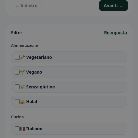
← Indietro
Avanti →
Filter
Reimposta
Alimentazione
🥕 Vegetariano
🌱 Vegano
🌾 Senza glutine
🕌 Halal
Cucina
🇮🇹 Italiano