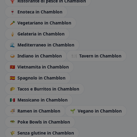
🦞
Ristorante di pesce
in Chamblon
🍷
Enoteca
in Chamblon
🥕
Vegetariano
in Chamblon
🍦
Gelateria
in Chamblon
🌊
Mediterraneo
in Chamblon
🍛
Indiano
in Chamblon
🍽️
Tavern
in Chamblon
🇻🇳
Vietnamita
in Chamblon
🇪🇸
Spagnolo
in Chamblon
🌮
Tacos e Burritos
in Chamblon
🇲🇽
Messicano
in Chamblon
🍜
Ramen
in Chamblon
🌱
Vegano
in Chamblon
🥗
Poke Bowls
in Chamblon
🌾
Senza glutine
in Chamblon