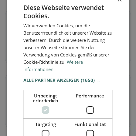
Diese Webseite verwendet
Cookies.
🌱
Wir verwenden Cookies, um die
Benutzerfreundlichkeit unserer Website zu
Vegano
in Chamblon
verbessern. Durch die weitere Nutzung
Piatti vegetali e cucina vegana
unserer Webseite stimmen Sie der
Scopri ora →
Verwendung von Cookies gemäß unserer
Cookie-Richtlinie zu.
Weitere
Informationen
ALLE PARTNER ANZEIGEN
(1650) →
🥕
Unbedingt
Performance
Vegetariano
in Chamblon
erforderlich
Piatti senza carne e classici vegetariani
Scopri ora →
Targeting
Funktionalität