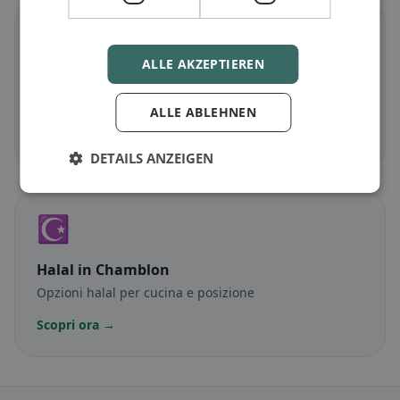
🌾
ALLE AKZEPTIEREN
Senza glutine
in Chamblon
Opzioni senza glutine e consigli della community
ALLE ABLEHNEN
Scopri ora →
DETAILS ANZEIGEN
☪️
Halal
in Chamblon
Opzioni halal per cucina e posizione
Scopri ora →