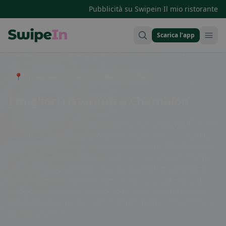
·
Pubblicità su Swipein
Il mio ristorante
Scarica l’app
Swipein Homepage
📍 Entdecke Restaurants, Bars & Cafés
I migliori ristoranti a Chamblon
Se stai cercando deliziosi ristoranti a Chamblon, Vaud, sei nel
posto giusto! Questo affascinante comune offre una varietà
di opzioni culinarie per soddisfare tutti i gusti. Dai ristoranti
tradizionali che servono specialità locali ai caffè accoglienti
con piatti leggeri e snack, c'è qualcosa per tutti. Approfitta
dell'atmosfera accogliente e del cibo delizioso che Chamblon
ha da offrire. Prenota un tavolo oggi stesso per una serata
indimenticabile in uno dei tanti ristoranti di questa pittoresca
località svizzera!