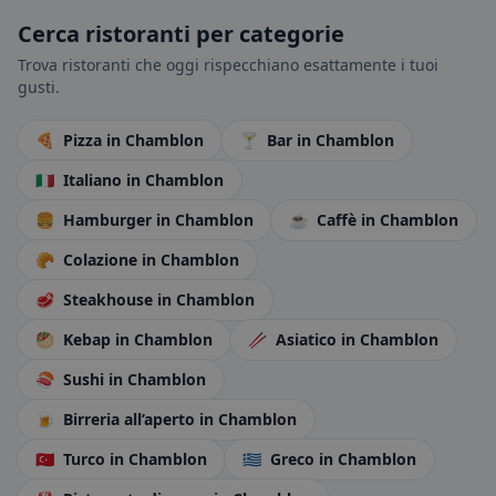
Cerca ristoranti per categorie
Trova ristoranti che oggi rispecchiano esattamente i tuoi
gusti.
🍕
Pizza
in Chamblon
🍸
Bar
in Chamblon
🇮🇹
Italiano
in Chamblon
🍔
Hamburger
in Chamblon
☕
Caffè
in Chamblon
🥐
Colazione
in Chamblon
🥩
Steakhouse
in Chamblon
🥙
Kebap
in Chamblon
🥢
Asiatico
in Chamblon
🍣
Sushi
in Chamblon
🍺
Birreria all’aperto
in Chamblon
🇹🇷
Turco
in Chamblon
🇬🇷
Greco
in Chamblon