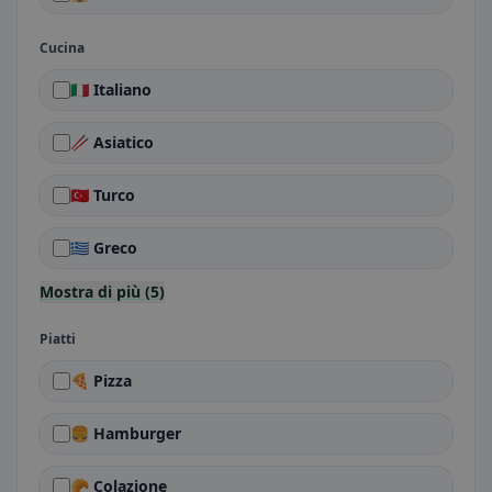
Cucina
🇮🇹 Italiano
🥢 Asiatico
🇹🇷 Turco
🇬🇷 Greco
Mostra di più (5)
Piatti
🍕 Pizza
🍔 Hamburger
🥐 Colazione