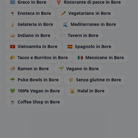
🇬🇷
Greco
in Bore
🦞
Ristorante di pesce
in Bore
🍷
Enoteca
in Bore
🥕
Vegetariano
in Bore
🍦
Gelateria
in Bore
🌊
Mediterraneo
in Bore
🍛
Indiano
in Bore
🍽️
Tavern
in Bore
🇻🇳
Vietnamita
in Bore
🇪🇸
Spagnolo
in Bore
🌮
Tacos e Burritos
in Bore
🇲🇽
Messicano
in Bore
🍜
Ramen
in Bore
🌱
Vegano
in Bore
🥗
Poke Bowls
in Bore
🌾
Senza glutine
in Bore
💚
100% Vegan
in Bore
🕌
Halal
in Bore
☕
Coffee Shop
in Bore