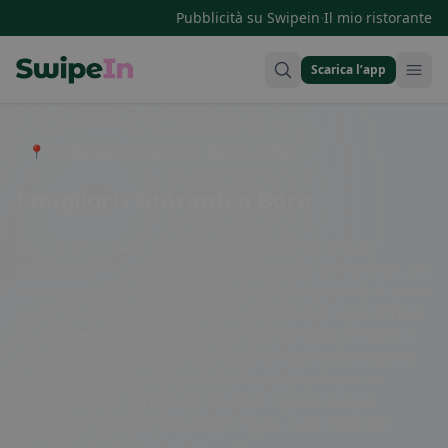
·
Pubblicità su Swipein
Il mio ristorante
Scarica l’app
Swipein Homepage
📍 Entdecke Restaurants, Bars & Cafés
I migliori ristoranti a Bore
Bore, nella regione Emilia-Romagna, vanta una vasta
selezione di ristoranti che deliziano il palato dei visitatori. Dai
tradizionali piatti di pasta fatta in casa alle specialità di pesce
fresco, c'è qualcosa per tutti i gusti. I ristoranti locali offrono
un'esperienza culinaria autentica, con ingredienti freschi e
sapori genuini. Che tu stia cercando un ristorante elegante
per una cena romantica o un locale accogliente per un
pranzo casuale, Bore non ti deluderà. Prenota ora per
assaporare il meglio della cucina locale. Buon appetito!