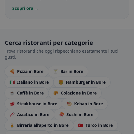
Scopri ora →
Cerca ristoranti per categorie
Trova ristoranti che oggi rispecchiano esattamente i tuoi
gusti.
🍕
Pizza
in Bore
🍸
Bar
in Bore
🇮🇹
Italiano
in Bore
🍔
Hamburger
in Bore
☕
Caffè
in Bore
🥐
Colazione
in Bore
🥩
Steakhouse
in Bore
🥙
Kebap
in Bore
🥢
Asiatico
in Bore
🍣
Sushi
in Bore
🍺
Birreria all’aperto
in Bore
🇹🇷
Turco
in Bore