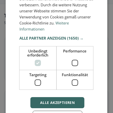
verbessern. Durch die weitere Nutzung
unserer Webseite stimmen Sie der
Tipi di alimentazione a Bore
Verwendung von Cookies gemäß unserer
Scopri ristoranti adatti al tuo stile alimentare.
Cookie-Richtlinie zu.
Weitere
Informationen
ALLE PARTNER ANZEIGEN
(1650) →
🌱
Unbedingt
Performance
erforderlich
Vegano
in Bore
Piatti vegetali e cucina vegana
Scopri ora →
Targeting
Funktionalität
🥕
ALLE AKZEPTIEREN
Vegetariano
in Bore