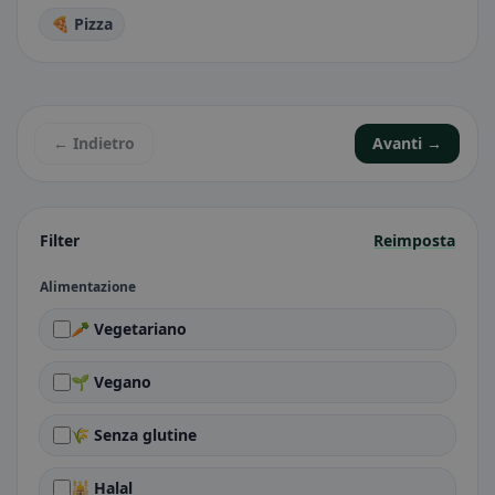
🍕 Pizza
← Indietro
Avanti →
Filter
Reimposta
Alimentazione
🥕 Vegetariano
🌱 Vegano
🌾 Senza glutine
🕌 Halal