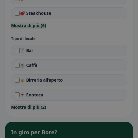
🥩 Steakhouse
Mostra di più (6)
Tipo di locale
🍸 Bar
☕ Caffè
🍺 Birreria all’aperto
🍷 Enoteca
Mostra di più (2)
In giro per Bore?