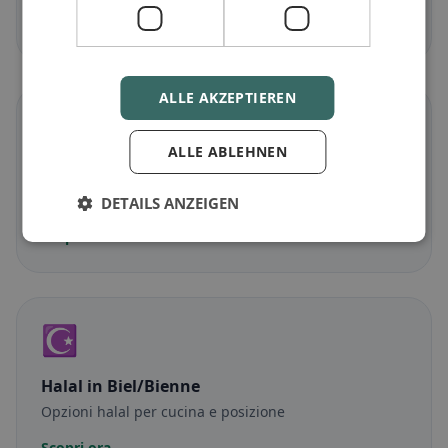
Scopri ora →
ALLE AKZEPTIEREN
🌾
ALLE ABLEHNEN
Senza glutine
in Biel/Bienne
Opzioni senza glutine e consigli della community
DETAILS ANZEIGEN
Scopri ora →
☪️
Halal
in Biel/Bienne
Opzioni halal per cucina e posizione
Scopri ora →