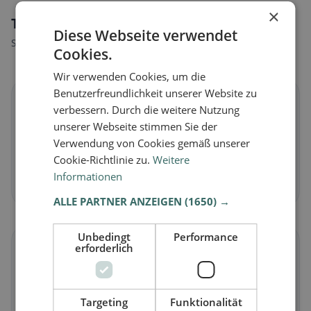
×
Tipi di alimentazione a Biel/Bienne
Diese Webseite verwendet
Scopri ristoranti adatti al tuo stile alimentare.
Cookies.
Wir verwenden Cookies, um die
Benutzerfreundlichkeit unserer Website zu
🌱
verbessern. Durch die weitere Nutzung
unserer Webseite stimmen Sie der
Vegano
in Biel/Bienne
Verwendung von Cookies gemäß unserer
Piatti vegetali e cucina vegana
Cookie-Richtlinie zu.
Weitere
Informationen
Scopri ora →
ALLE PARTNER ANZEIGEN
(1650) →
Unbedingt
Performance
🥕
erforderlich
Vegetariano
in Biel/Bienne
Targeting
Funktionalität
Piatti senza carne e classici vegetariani