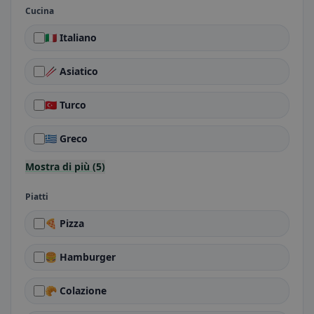
Cucina
🇮🇹 Italiano
🥢 Asiatico
🇹🇷 Turco
🇬🇷 Greco
Mostra di più (5)
Piatti
🍕 Pizza
🍔 Hamburger
🥐 Colazione