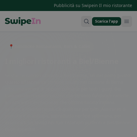
·
Pubblicità su Swipein
Il mio ristorante
Scarica l’app
Swipein Homepage
📍 Entdecke Restaurants, Bars & Cafés
I migliori ristoranti a Biel/Bienne
Se stai cercando ristoranti a Biel/Bienne, sei nel posto giusto!
Questo affascinante comune situato nel cantone di Berna
offre una varietà di opzioni culinarie per tutti i gusti. Dai
tradizionali ristoranti svizzeri che servono fonduta e raclette,
ai ristoranti internazionali che offrono cucina italiana,
asiatica e mediterranea, c'è qualcosa per tutti. Assicurati di
prenotare in anticipo, soprattutto nei fine settimana, per
assicurarti un tavolo nei tuoi ristoranti preferiti a Biel/Bienne.
Buon appetito!