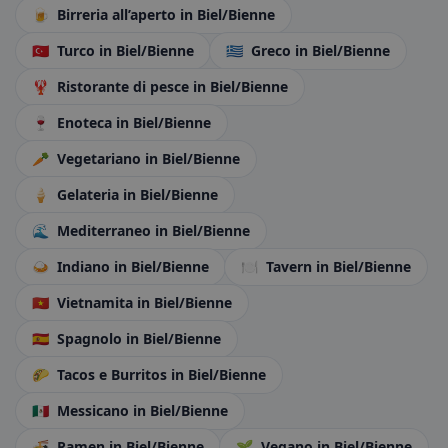
🍺
Birreria all’aperto
in Biel/Bienne
🇹🇷
Turco
in Biel/Bienne
🇬🇷
Greco
in Biel/Bienne
🦞
Ristorante di pesce
in Biel/Bienne
🍷
Enoteca
in Biel/Bienne
🥕
Vegetariano
in Biel/Bienne
🍦
Gelateria
in Biel/Bienne
🌊
Mediterraneo
in Biel/Bienne
🍛
Indiano
in Biel/Bienne
🍽️
Tavern
in Biel/Bienne
🇻🇳
Vietnamita
in Biel/Bienne
🇪🇸
Spagnolo
in Biel/Bienne
🌮
Tacos e Burritos
in Biel/Bienne
🇲🇽
Messicano
in Biel/Bienne
🍜
Ramen
in Biel/Bienne
🌱
Vegano
in Biel/Bienne