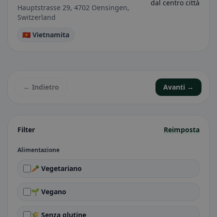
dal centro città
Hauptstrasse 29, 4702 Oensingen,
Switzerland
🇻🇳 Vietnamita
← Indietro
Avanti →
Filter
Reimposta
Alimentazione
🥕 Vegetariano
🌱 Vegano
🌾 Senza glutine