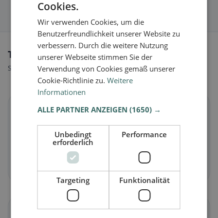
Cookies.
Wir verwenden Cookies, um die
Benutzerfreundlichkeit unserer Website zu
verbessern. Durch die weitere Nutzung
Tipi di alimentazione a Biberist
unserer Webseite stimmen Sie der
Scopri ristoranti adatti al tuo stile alimentare.
Verwendung von Cookies gemäß unserer
Cookie-Richtlinie zu.
Weitere
Informationen
🌱
ALLE PARTNER ANZEIGEN
(1650) →
Unbedingt
Performance
Vegano
in Biberist
erforderlich
Piatti vegetali e cucina vegana
Scopri ora →
Targeting
Funktionalität
🥕