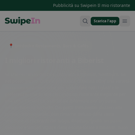
·
Pubblicità su Swipein
Il mio ristorante
Scarica l’app
Swipein Homepage
📍 Entdecke Restaurants, Bars & Cafés
I migliori ristoranti a Biberist
Se stai cercando deliziosi ristoranti a Biberist, Solothurn, sei
nel posto giusto! Questa pittoresca cittadina offre una varietà
di opzioni gastronomiche per soddisfare tutti i gusti e le
preferenze. Che tu stia cercando un ristorante elegante per
una cena romantica o un locale informale per un pasto
veloce, Biberist ha tutto. Dai piatti tradizionali svizzeri alla
cucina internazionale, non rimarrai deluso dalla vasta
selezione di ristoranti del luogo. Rilassati, goditi un pasto
delizioso e lasciati viziare dalla cucina locale a Biberist. Buon
appetito!