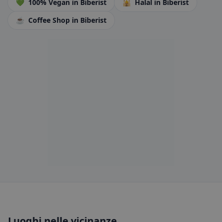
💚
100% Vegan
in Biberist
🕌
Halal
in Biberist
☕
Coffee Shop
in Biberist
Luoghi nelle vicinanze