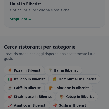
Halal
in Biberist
Opzioni halal per cucina e posizione
Scopri ora →
Cerca ristoranti per categorie
Trova ristoranti che oggi rispecchiano esattamente i tuoi
gusti.
🍕
Pizza
in Biberist
🍸
Bar
in Biberist
🇮🇹
Italiano
in Biberist
🍔
Hamburger
in Biberist
☕
Caffè
in Biberist
🥐
Colazione
in Biberist
🥩
Steakhouse
in Biberist
🥙
Kebap
in Biberist
🥢
Asiatico
in Biberist
🍣
Sushi
in Biberist