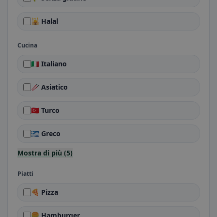
🕌 Halal
Cucina
🇮🇹 Italiano
🥢 Asiatico
🇹🇷 Turco
🇬🇷 Greco
Mostra di più (5)
Piatti
🍕 Pizza
🍔 Hamburger