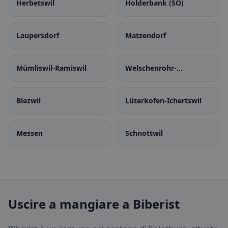
Herbetswil
Holderbank (SO)
Laupersdorf
Matzendorf
Mümliswil-Ramiswil
Welschenrohr-
Gänsbrunnen
Biezwil
Lüterkofen-Ichertswil
Messen
Schnottwil
Uscire a mangiare a Biberist