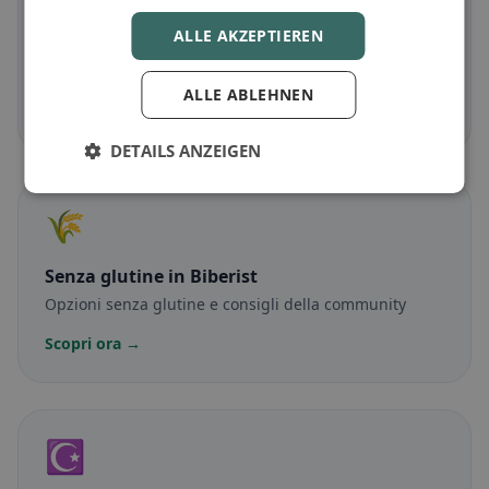
ALLE AKZEPTIEREN
Vegetariano
in Biberist
Piatti senza carne e classici vegetariani
ALLE ABLEHNEN
Scopri ora →
DETAILS ANZEIGEN
🌾
Senza glutine
in Biberist
Opzioni senza glutine e consigli della community
Scopri ora →
☪️