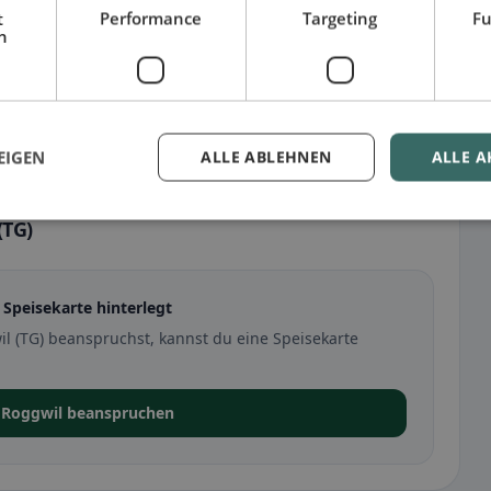
t
Performance
Targeting
Fu
h
EIGEN
ALLE ABLEHNEN
ALLE A
(TG)
 Speisekarte hinterlegt
l (TG) beanspruchst, kannst du eine Speisekarte
e Roggwil beanspruchen