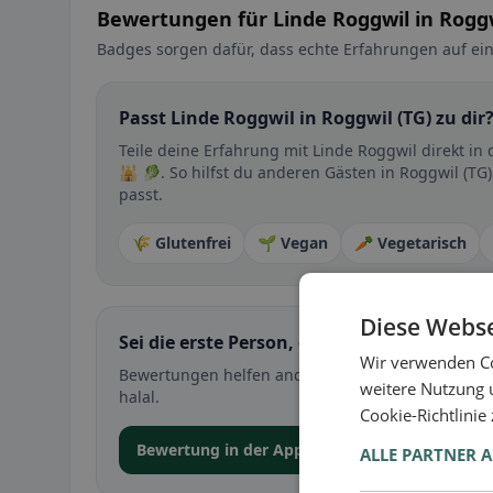
Bewertungen für Linde Roggwil in Roggw
Badges sorgen dafür, dass echte Erfahrungen auf ein
Passt Linde Roggwil in Roggwil (TG) zu dir
Teile deine Erfahrung mit Linde Roggwil direkt i
🕌 🥬. So hilfst du anderen Gästen in Roggwil (TG
passt.
🌾 Glutenfrei
🌱 Vegan
🥕 Vegetarisch
Diese Webse
Sei die erste Person, die ihre Erfahrung teil
Wir verwenden Co
Bewertungen helfen anderen bei der Entscheidung 
weitere Nutzung 
halal.
Cookie-Richtlinie
Bewertung in der App abgeben
ALLE PARTNER 