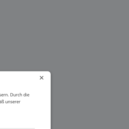
×
sern. Durch die
äß unserer