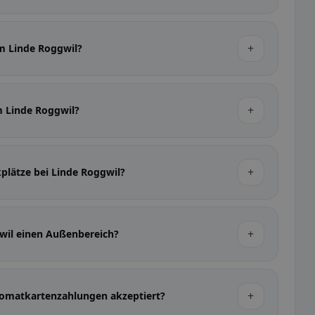
+
im Linde Roggwil?
+
im Linde Roggwil?
+
kplätze bei Linde Roggwil?
+
gwil einen Außenbereich?
+
omatkartenzahlungen akzeptiert?