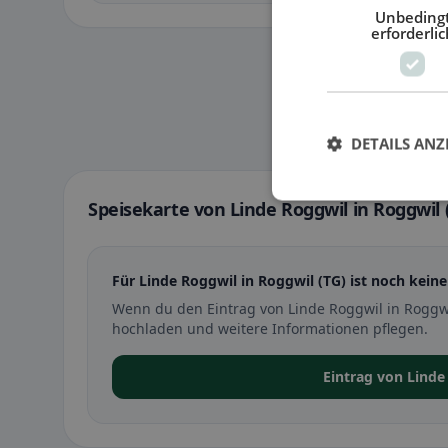
Unbeding
erforderlic
DETAILS ANZ
Speisekarte von Linde Roggwil in Roggwil 
Für Linde Roggwil in Roggwil (TG) ist noch keine
Wenn du den Eintrag von Linde Roggwil in Roggwi
hochladen und weitere Informationen pflegen.
Eintrag von Lind