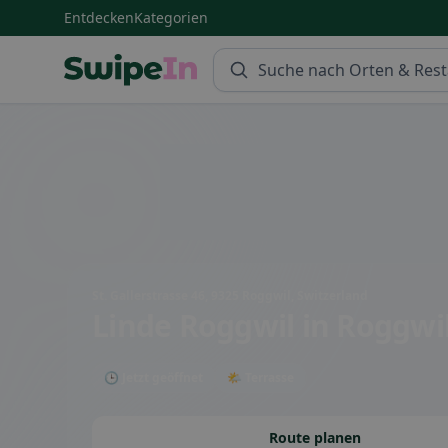
Entdecken
Kategorien
Swipein Homepage
St. Gallerstrasse 46, 9325 Roggwil, Switzerland
Linde Roggwil
in Roggwil
🕒 Jetzt geöffnet
🌤 Terrasse
Route planen