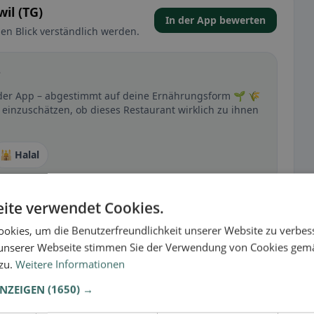
il (TG)
In der App bewerten
en Blick verständlich werden.
?
n der App – abgestimmt auf deine Ernährungsform 🌱 🌾
) einzuschätzen, ob dieses Restaurant wirklich zu ihnen
🕌 Halal
ite verwendet Cookies.
t
okies, um die Benutzerfreundlichkeit unserer Website zu verbes
– besonders bei glutenfrei, vegan, vegetarisch oder
unserer Webseite stimmen Sie der Verwendung von Cookies gem
 zu.
Weitere Informationen
ANZEIGEN
(1650) →