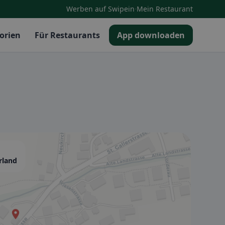
·
Werben auf Swipein
Mein Restaurant
orien
Für Restaurants
App downloaden
rland