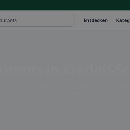
Entdecken
Kateg
aurants in Kradolf-
estaurants, die für jeden Geschmack etwas bieten. Von trad
es. Genießen Sie ein gemütliches Abendessen in einem der lo