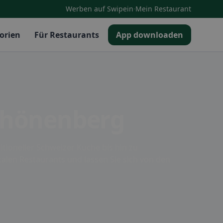
·
Werben auf Swipein
Mein Restaurant
orien
Für Restaurants
App downloaden
Schönenberg
itioneller Schweizer Küche bis hin zu
kalen Restaurants und lassen Sie sich von den