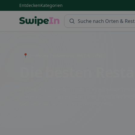
Entdecken
Kategorien
Swipein Homepage
📍 Entdecke Restaurants, Bars & Cafés
Die besten Rest
In Kradolf-Schönenberg gibt es eine Vielzahl von R
internationalen Spezialitäten, hier findet man all
kulinarischen Köstlichkeiten verwöhnen.