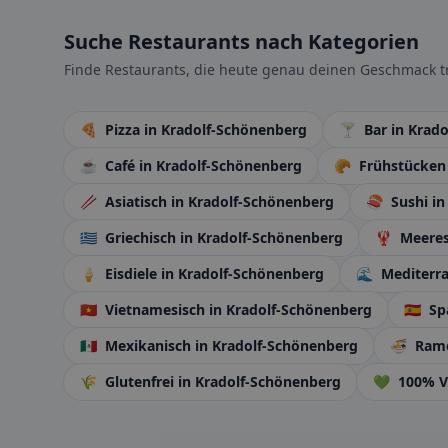
Suche Restaurants nach Kategorien
Finde Restaurants, die heute genau deinen Geschmack tr
🍕
Pizza
in Kradolf-Schönenberg
🍸
Bar
in Krad
☕
Café
in Kradolf-Schönenberg
🥐
Frühstücke
🥢
Asiatisch
in Kradolf-Schönenberg
🍣
Sushi
in
🇬🇷
Griechisch
in Kradolf-Schönenberg
🦞
Meeres
🍦
Eisdiele
in Kradolf-Schönenberg
🌊
Mediterr
🇻🇳
Vietnamesisch
in Kradolf-Schönenberg
🇪🇸
Sp
🇲🇽
Mexikanisch
in Kradolf-Schönenberg
🍜
Ram
🌾
Glutenfrei
in Kradolf-Schönenberg
💚
100% 