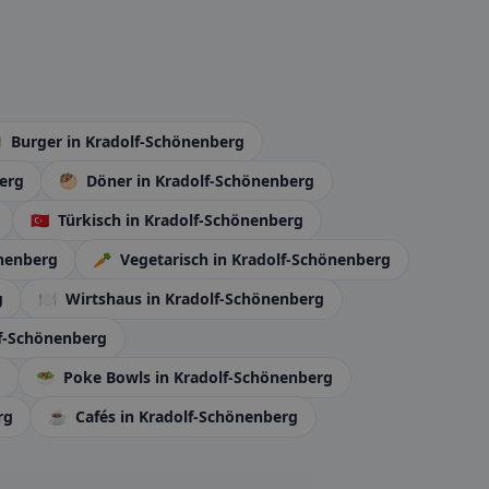

Burger
in Kradolf-Schönenberg
erg
🥙
Döner
in Kradolf-Schönenberg
🇹🇷
Türkisch
in Kradolf-Schönenberg
önenberg
🥕
Vegetarisch
in Kradolf-Schönenberg
g
🍽️
Wirtshaus
in Kradolf-Schönenberg
lf-Schönenberg
g
🥗
Poke Bowls
in Kradolf-Schönenberg
rg
☕
Cafés
in Kradolf-Schönenberg