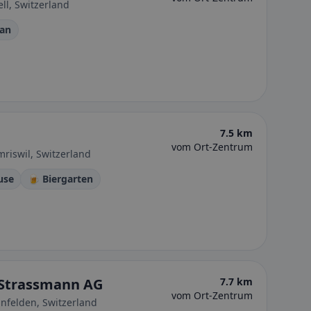
ll, Switzerland
ran
7.5 km
vom Ort-Zentrum
riswil, Switzerland
use
🍺 Biergarten
Strassmann AG
7.7 km
vom Ort-Zentrum
infelden, Switzerland