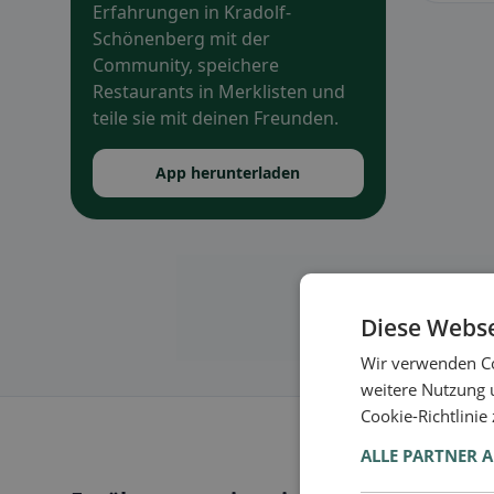
Erfahrungen in Kradolf-
Schönenberg mit der
Community, speichere
Restaurants in Merklisten und
teile sie mit deinen Freunden.
App herunterladen
Diese Webse
Wir verwenden Co
weitere Nutzung 
Cookie-Richtlinie
ALLE PARTNER 