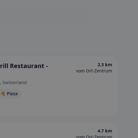
ill Restaurant -
2.3 km
vom Ort-Zentrum
, Switzerland
🍕 Pizza
4.7 km
vom Ort-Zentrum