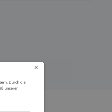
×
sern. Durch die
äß unserer