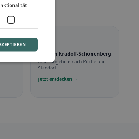
nktionalität
☪️
KZEPTIEREN
Halal
in Kradolf-Schönenberg
Halal-Angebote nach Küche und
Standort
Jetzt entdecken →