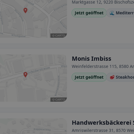
Marktgasse 12, 9220 Bischofsze
Jetzt geöffnet
🌊 Mediter
Monis Imbiss
Weinfelderstrasse 115, 8580 Am
Jetzt geöffnet
🥩 Steakho
Handwerksbäckerei 
Amriswilerstrasse 31, 8570 We