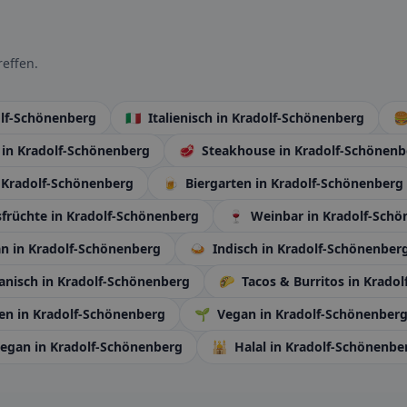
effen.
olf-Schönenberg
🇮🇹
Italienisch
in Kradolf-Schönenberg

n
in Kradolf-Schönenberg
🥩
Steakhouse
in Kradolf-Schönenb
 Kradolf-Schönenberg
🍺
Biergarten
in Kradolf-Schönenberg
früchte
in Kradolf-Schönenberg
🍷
Weinbar
in Kradolf-Sch
an
in Kradolf-Schönenberg
🍛
Indisch
in Kradolf-Schönenber
anisch
in Kradolf-Schönenberg
🌮
Tacos & Burritos
in Krado
en
in Kradolf-Schönenberg
🌱
Vegan
in Kradolf-Schönenber
Vegan
in Kradolf-Schönenberg
🕌
Halal
in Kradolf-Schönenbe